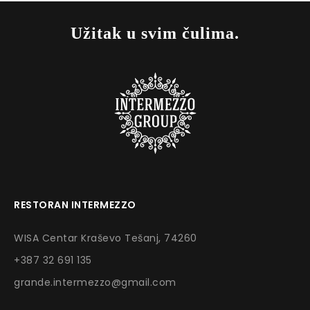
Užitak u svim čulima.
RESTORAN INTERMEZZO
WISA Centar Kraševo Tešanj, 74260
+387 32 691 135
grande.intermezzo@gmail.com