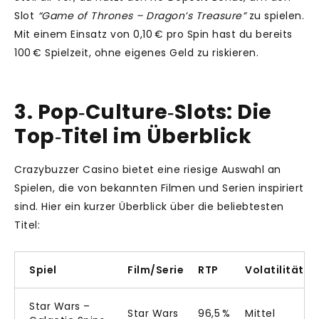
Slot
“Game of Thrones – Dragon’s Treasure”
zu spielen.
Mit einem Einsatz von 0,10 € pro Spin hast du bereits
100 € Spielzeit, ohne eigenes Geld zu riskieren.
3. Pop‑Culture‑Slots: Die
Top‑Titel im Überblick
Crazybuzzer Casino bietet eine riesige Auswahl an
Spielen, die von bekannten Filmen und Serien inspiriert
sind. Hier ein kurzer Überblick über die beliebtesten
Titel:
Spiel
Film/Serie
RTP
Volatilität
Star Wars –
Star Wars
96,5 %
Mittel