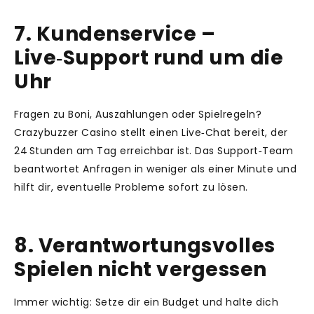
7. Kundenservice –
Live‑Support rund um die
Uhr
Fragen zu Boni, Auszahlungen oder Spielregeln?
Crazybuzzer Casino stellt einen Live‑Chat bereit, der
24 Stunden am Tag erreichbar ist. Das Support‑Team
beantwortet Anfragen in weniger als einer Minute und
hilft dir, eventuelle Probleme sofort zu lösen.
8. Verantwortungsvolles
Spielen nicht vergessen
Immer wichtig: Setze dir ein Budget und halte dich