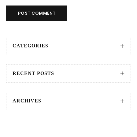
POST COMMENT
CATEGORIES
RECENT POSTS
ARCHIVES