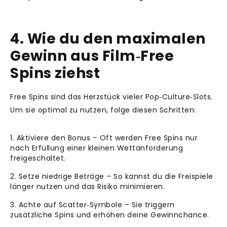
4. Wie du den maximalen
Gewinn aus Film‑Free
Spins ziehst
Free Spins sind das Herzstück vieler Pop‑Culture‑Slots.
Um sie optimal zu nutzen, folge diesen Schritten:
Aktiviere den Bonus – Oft werden Free Spins nur
nach Erfüllung einer kleinen Wettanforderung
freigeschaltet.
Setze niedrige Beträge – So kannst du die Freispiele
länger nutzen und das Risiko minimieren.
Achte auf Scatter‑Symbole – Sie triggern
zusätzliche Spins und erhöhen deine Gewinnchance.