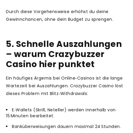
Durch diese Vorgehensweise erhöhst du deine
Gewinnchancen, ohne dein Budget zu sprengen.
5. Schnelle Auszahlungen
– warum Crazybuzzer
Casino hier punktet
Ein häufiges Ärgernis bei Online‑Casinos ist die lange
Wartezeit bei Auszahlungen. Crazybuzzer Casino löst
dieses Problem mit Blitz‑Withdrawals:
E‑Wallets (Skrill, Neteller) werden innerhalb von
15 Minuten bearbeitet.
Banküberweisungen dauern maximal 24 Stunden.