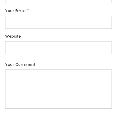
Your Email
*
Website
Your Comment