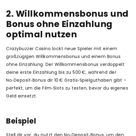
2. Willkommensbonus und
Bonus ohne Einzahlung
optimal nutzen
Crazybuzzer Casino lockt neue Spieler mit einem
großzügigen Willkommensbonus und einem Bonus
ohne Einzahlung. Der Willkommensbonus verdoppelt
deine erste Einzahlung bis zu 500 €, während der
No‑Deposit‑Bonus dir 10 € Gratis‑Spielguthaben gibt –
perfekt, um die Film‑Slots zu testen, bevor du eigenes
Geld einsetzt.
Beispiel
Stell dir vor, du nutzt den No‑Deposit‑Bonus, um den