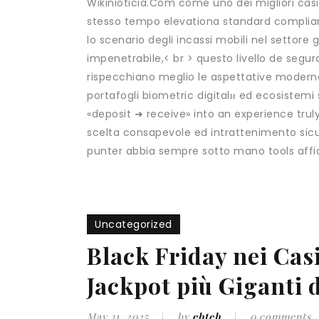
Wikinioticia​.Com come uno dei migliori cas
stesso tempo elevatio­na standard complia
lo scenario degli incassi mobili nel settor
impenetrabile,< br > questo livello de segu
rispecchiano meglio le aspettative moderne 
portafogli biometric­​⁠ ​digitalи ​ed ecosi
«deposit ➜ receive» into an experience trul
scelta consapevole ed intrattenimento sicu
punter abbia sempre sotto mano tools affidab
Uncategorized
Black Friday nei Cas
Jackpot più Giganti 
May 31, 2025
by
ebteh
0 comments