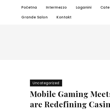
Početna
Intermezzo
Laganini
Cate
Grande Salon
Kontakt
Uncategorized
Mobile Gaming Meet
are Redefining Casi