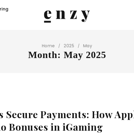
ring
Home
2025
May
/
/
Month: May 2025
s Secure Payments: How Appl
no Bonuses in iGaming