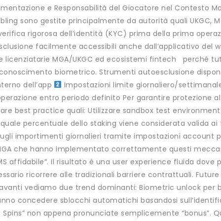
nterno dell’app
Impostazioni limite giornaliero/settimanal
erazione entro periodo definito Per garantire protezione al 
are best practice quali: Utilizzare sandbox test environmen
ale percentuale dello staking viene considerata valida ai f
 sugli import​imenti giornalieri tramite impostazioni account 
la MGA che hanno implementato correttamente questi meccan
S affidabile”. Il risultato è una user experience fluida dove
rio ricorrere alle tradizionali barriere contrattuali. Future
vanti vediamo due trend dominanti: Biometric unlock per bo
ranno concedere sblocchi automatichi basandosi sull’identif
ee Spins” non appena pronunciate semplicemente “bonus”. Q