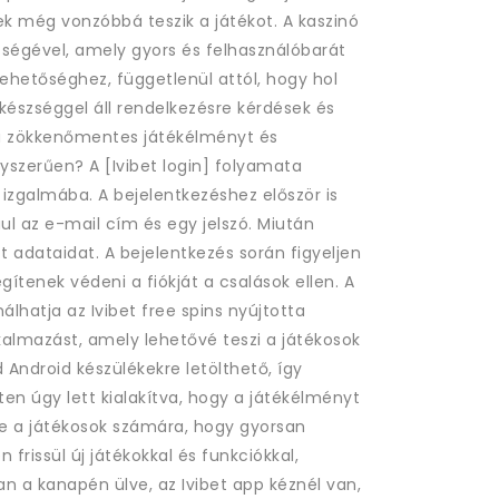
ek még vonzóbbá teszik a játékot. A kaszinó
tségével, amely gyors és felhasználóbarát
ehetőséghez, függetlenül attól, hogy hol
 készséggel áll rendelkezésre kérdések és
 a zökkenőmentes játékélményt és
yszerűen? A [Ivibet login] folyamata
 izgalmába. A bejelentkezéshez először is
ul az e-mail cím és egy jelszó. Miután
tt adataidat. A bejelentkezés során figyeljen
gítenek védeni a fiókját a csalások ellen. A
lhatja az Ivibet free spins nyújtotta
alkalmazást, amely lehetővé teszi a játékosok
Android készülékekre letölthető, így
en úgy lett kialakítva, hogy a játékélményt
éve a játékosok számára, hogy gyorsan
frissül új játékokkal és funkciókkal,
 a kanapén ülve, az Ivibet app kéznél van,