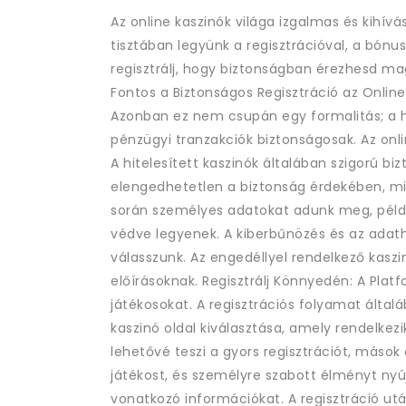
Az online kaszinók világa izgalmas és kihívá
tisztában legyünk a regisztrációval, a bón
regisztrálj, hogy biztonságban érezhesd mag
Fontos a Biztonságos Regisztráció az Online
Azonban ez nem csupán egy formalitás; a hi
pénzügyi tranzakciók biztonságosak. Az onl
A hitelesített kaszinók általában szigorú b
elengedhetetlen a biztonság érdekében, miv
során személyes adatokat adunk meg, példá
védve legyenek. A kiberbűnözés és az adat
válasszunk. Az engedéllyel rendelkező kasz
előírásoknak. Regisztrálj Könnyedén: A Platf
játékosokat. A regisztrációs folyamat által
kaszinó oldal kiválasztása, amely rendelkez
lehetővé teszi a gyors regisztrációt, máso
játékost, és személyre szabott élményt nyú
vonatkozó információkat. A regisztráció utá