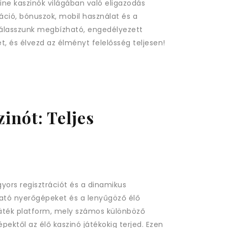
ine kaszinók világában való eligazodás
áció, bónuszok, mobil használat és a
válasszunk megbízható, engedélyezett
t, és élvezd az élményt felelősség teljesen!
zinót: Teljes
gyors regisztrációt és a dinamikus
tató nyerőgépeket és a lenyűgöző élő
sejáték platform, mely számos különböző
épektől az élő kaszinó játékokig terjed. Ezen