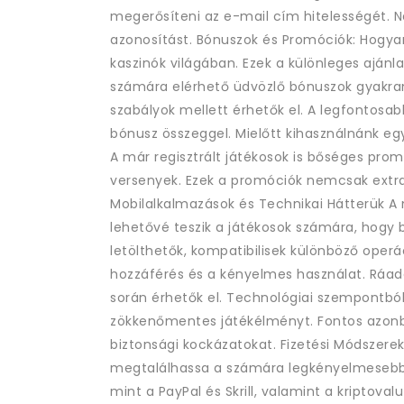
megerősíteni az e-mail cím hitelességét. N
azonosítást. Bónuszok és Promóciók: Hogyan
kaszinók világában. Ezek a különleges ajánl
számára elérhető üdvözlő bónuszok gyakran
szabályok mellett érhetők el. A legfontos
bónusz összeggel. Mielőtt kihasználnánk egy
A már regisztrált játékosok is bőséges pro
versenyek. Ezek a promóciók nemcsak extra
Mobilalkalmazások és Technikai Hátterük A 
lehetővé teszik a játékosok számára, hogy 
letölthetők, kompatibilisek különböző operá
hozzáférés és a kényelmes használat. Ráadá
során érhetők el. Technológiai szempontból
zökkenőmentes játékélményt. Fontos azonba
biztonsági kockázatokat. Fizetési Módszerek
megtalálhassa a számára legkényelmesebb m
mint a PayPal és Skrill, valamint a kriptoval