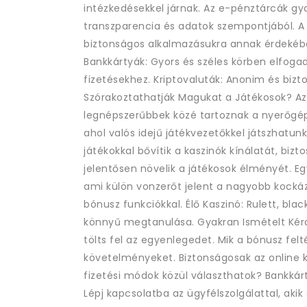
intézkedésekkel járnak. Az e-pénztárcák gya
transzparencia és adatok szempontjából. A j
biztonságos alkalmazásukra annak érdekében
Bankkártyák: Gyors és széles körben elfoga
fizetésekhez. Kriptovaluták: Anonim és bizt
Szórakoztathatják Magukat a Játékosok? Az 
legnépszerűbbek közé tartoznak a nyerőgépek
ahol valós idejű játékvezetőkkel játszhatunk
játékokkal bővítik a kaszinók kínálatát, bizt
jelentősen növelik a játékosok élményét. E
ami külön vonzerőt jelent a nagyobb kocká
bónusz funkciókkal. Élő Kaszinó: Rulett, blac
könnyű megtanulása. Gyakran Ismételt Kérd
tölts fel az egyenlegedet. Mik a bónusz fe
követelményeket. Biztonságosak az online ka
fizetési módok közül választhatok? Bankkár
Lépj kapcsolatba az ügyfélszolgálattal, aki