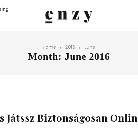
ring
Home
2016
June
/
/
Month: June 2016
és Játssz Biztonságosan Onli