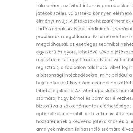
túlmenően, az Ivibet intenzív promóciókat é
játékok széles választéka könnyen elérhető
élményt nyújt. A játékosok hozzáférhetnek 
tartózkodnak. Az Ivibet addicionális vonása
problémák megoldására. Ez lehetővé teszi 
megoldhassák az esetleges technikai nehézs
egyszerű és gyors, lehetővé téve a játékoso
regisztrálni kell egy fiókot az Ivibet webo
regisztrált, a főoldalon található Ivibet log
a biztonsági intézkedésekre, mint például a 
bejelentkezést követően azonnal hozzáférhe
lehetőségeket is. Az Ivibet app: Játék bárho
számára, hogy bárhol és bármikor élvezhess
biztosítva a zökkenőmentes elérhetőséget a 
optimalizálja a mobil eszközökön is. A felh
hozzáférjenek a kedvenc játékaikhoz és a le
amelyek minden felhasználó számára élvezet