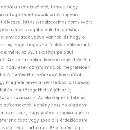
k ebből a szórakozásból, fontos, hogy
an átfogó képet adunk arról, hogyan
t élvezed. https://realzcasinos.com/ Miért
épés a játék világába való belépéshez.
rzékeny adatok védve vannak, és hogy a
fontos, hogy megbízható oldalt válasszunk.
delmére. Az SSL titkosítás például
. Amikor az online kaszinó regisztrációja
zó, hogy ezek az információk megfelelően
zható forrásokból származó kaszinókat
hogy megfeleljenek a nemzetközi biztonsági
kal és lehetőségekkel várják az új
osan kövessünk. Az első lépés a hiteles
ó platformoknak. Néhány kaszinó platform
ban azért van, hogy jobban megismerjék a
eferenciákat vagy speciális érdeklődésre
váló linket tartalmaz. Ez a lépés segít