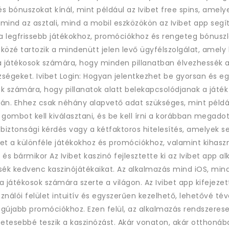
s bónuszokat kínál, mint például az Ivibet free spins, amely
 mind az asztali, mind a mobil eszközökön az Ivibet app segí
a legfrissebb játékokhoz, promóciókhoz és rengeteg bónuszl
i közé tartozik a mindenütt jelen levő ügyfélszolgálat, amely
a játékosok számára, hogy minden pillanatban élvezhessék
égeket. Ivibet Login: Hogyan jelentkezhet be gyorsan és eg
k számára, hogy pillanatok alatt belekapcsolódjanak a játék
ldalán. Ehhez csak néhány alapvető adat szükséges, mint példá
in gombot kell kiválasztani, és be kell írni a korábban megado
biztonsági kérdés vagy a kétfaktoros hitelesítés, amelyek se
t a különféle játékokhoz és promóciókhoz, valamint kihaszná
l és bármikor Az Ivibet kaszinó fejlesztette ki az Ivibet app 
ék kedvenc kaszinójátékaikat. Az alkalmazás mind iOS, mind 
játékosok számára szerte a világon. Az Ivibet app kifejezett
asználói felület intuitív és egyszerűen kezelhető, lehetővé t
gújabb promóciókhoz. Ezen felül, az alkalmazás rendszeresen 
esebbé teszik a kaszinózást. Akár vonaton, akár otthonában