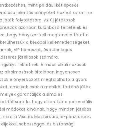
entkezéshez, mint például kétlépcsős
nálása jelentős előnyöket hozhat az online
játék folytatására. Az új játékosok
bónuszok azonban különböző feltételek és
a, hogy hányszor kell megtenni a tétet a
elkerülhessük a későbbi kellemetlenségeket.
amok, VIP bónuszok, és különleges
ndszeres játékosok számára.
ngsúlyt fektetnek. A mobil alkalmazások
 az alkalmazások általában ingyenesen
zások előnyei között megtalálható a gyors
kat, amelyek csak a mobilról történő játék
amelyek garantálják a sima és
töltsünk le, hogy elkerüljük a potenciális
etési módokat kínálnak, hogy minden játékos
 mint a Visa és Mastercard, e-pénztárcák,
s díjakkal, sebességgel és biztonsági