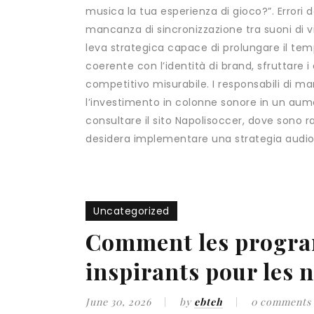
Uncategorized
Comment les programm
inspirants pour les 
June 30, 2026
by
ebteh
0 comments