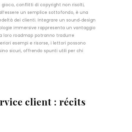
ice client : récits