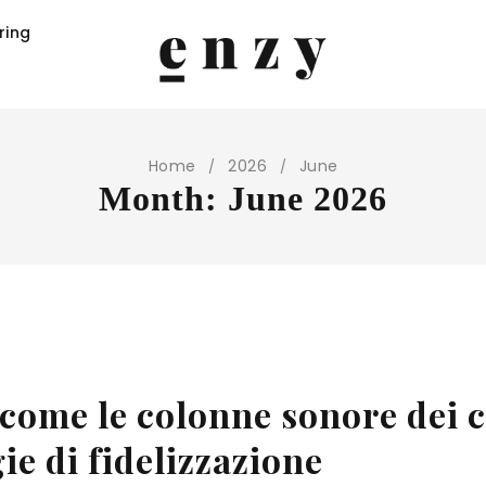
ring
Home
2026
June
/
/
Month: June 2026
o: come le colonne sonore dei
ie di fidelizzazione