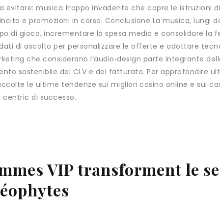
es VIP transforment le serv
néophytes