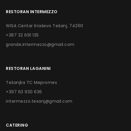
RESTORAN INTERMEZZO
WISA Centar Kraševo Tešanj, 74260
+387 32 691 135
grande.intermezzo@gmail.com
RESTORAN LAGANINI
Tešanjka TC Mepromex
+397 63 930 636
intermezzo.tesanj@gmail.com
CATERING