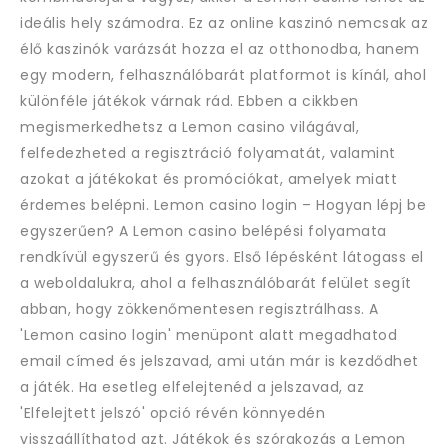
ideális hely számodra. Ez az online kaszinó nemcsak az
élő kaszinók varázsát hozza el az otthonodba, hanem
egy modern, felhasználóbarát platformot is kínál, ahol
különféle játékok várnak rád. Ebben a cikkben
megismerkedhetsz a Lemon casino világával,
felfedezheted a regisztráció folyamatát, valamint
azokat a játékokat és promóciókat, amelyek miatt
érdemes belépni. Lemon casino login – Hogyan lépj be
egyszerűen? A Lemon casino belépési folyamata
rendkívül egyszerű és gyors. Első lépésként látogass el
a weboldalukra, ahol a felhasználóbarát felület segít
abban, hogy zökkenőmentesen regisztrálhass. A
'Lemon casino login' menüpont alatt megadhatod
email címed és jelszavad, ami után már is kezdődhet
a játék. Ha esetleg elfelejtenéd a jelszavad, az
'Elfelejtett jelszó' opció révén könnyedén
visszaállíthatod azt. Játékok és szórakozás a Lemon