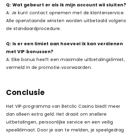
Q: Wat gebeurt er als ik mijn account wil sluiten?
A: Je kunt contact opnemen met de klantenservice.
Alle openstaande winsten worden uitbetaald volgens
de standaardprocedure.
Q: Is er een limiet aan hoeveel ik kan verdienen
met VIP‑bonussen?
A: Elke bonus heeft een maximale uitbetalingslimiet,
vermeld in de promotie‑voorwaarden.
Conclusie
Het VIP‑programma van Betclic Casino biedt meer
dan alleen extra geld. Het draait om snellere
uitbetalingen, persoonlijke service en een veilig
speelklimaat. Door je aan te melden, je speelgedrag