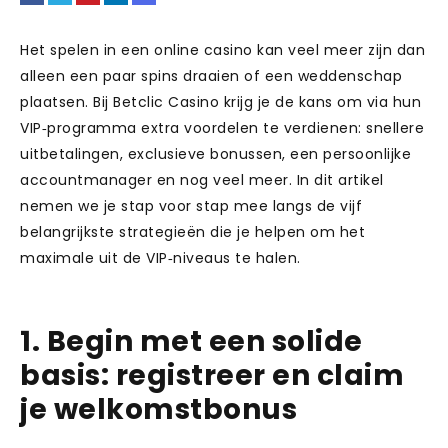
Het spelen in een online casino kan veel meer zijn dan
alleen een paar spins draaien of een weddenschap
plaatsen. Bij Betclic Casino krijg je de kans om via hun
VIP‑programma extra voordelen te verdienen: snellere
uitbetalingen, exclusieve bonussen, een persoonlijke
accountmanager en nog veel meer. In dit artikel
nemen we je stap voor stap mee langs de vijf
belangrijkste strategieën die je helpen om het
maximale uit de VIP‑niveaus te halen.
1. Begin met een solide
basis: registreer en claim
je welkomstbonus