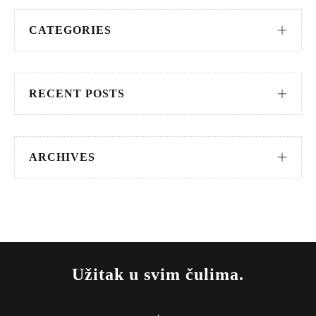
CATEGORIES
RECENT POSTS
ARCHIVES
Užitak u svim čulima.