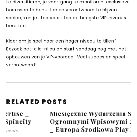
te diversifiëren, je voortgang te monitoren, exclusieve
bonussen te benutten en verantwoord te blijven
spelen, kun je stap voor stap de hoogste VIP‑niveaus
bereiken.
Klaar om je spel naar een hoger niveau te tillen?
Bezoek
bet-clic-nl.eu
en start vandaag nog met het
opbouwen van je VIP‑voordeel. Veel succes en speel
verantwoord!
RELATED POSTS
Miesięcznie Wydarzenia Sit & Go Z
Ogromnymi Wpisowymi 22Bet Casino
_ Europa Środkowa Play Now
A