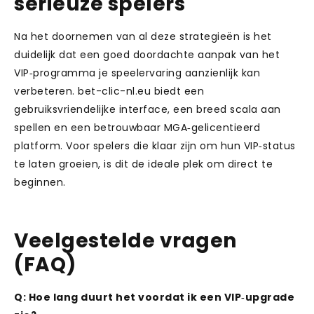
serieuze spelers
Na het doornemen van al deze strategieën is het
duidelijk dat een goed doordachte aanpak van het
VIP‑programma je speelervaring aanzienlijk kan
verbeteren. bet-clic-nl.eu biedt een
gebruiksvriendelijke interface, een breed scala aan
spellen en een betrouwbaar MGA‑gelicentieerd
platform. Voor spelers die klaar zijn om hun VIP‑status
te laten groeien, is dit de ideale plek om direct te
beginnen.
Veelgestelde vragen
(FAQ)
Q: Hoe lang duurt het voordat ik een VIP‑upgrade