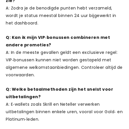
zie?
A: Zodra je de benodigde punten hebt verzameld,
wordt je status meestal binnen 24 uur bijgewerkt in
het dashboard.
Q: Kan ik mijn VIP‑bonussen combineren met
andere promoties?
A: In de meeste gevallen geldt een exclusieve regel:
VIP‑bonussen kunnen niet worden gestapeld met
algemene welkomstaanbiedingen. Controleer altijd de
voorwaarden.
Q: Welke betaalmethoden zijn het snelst voor
uitbetalingen?
A: E‑wallets zoals Skrill en Neteller verwerken
uitbetalingen binnen enkele uren, vooral voor Gold‑ en
Platinum‑leden.