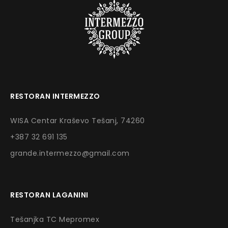
RESTORAN INTERMEZZO
WISA Centar Kraševo Tešanj, 74260
+387 32 691 135
grande.intermezzo@gmail.com
RESTORAN LAGANINI
Tešanjka TC Mepromex