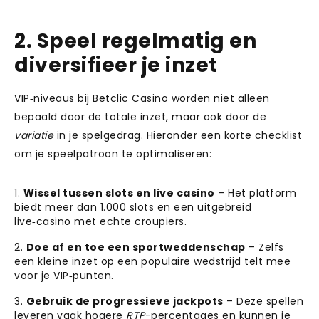
2. Speel regelmatig en
diversifieer je inzet
VIP‑niveaus bij Betclic Casino worden niet alleen
bepaald door de totale inzet, maar ook door de
variatie
in je spelgedrag. Hieronder een korte checklist
om je speelpatroon te optimaliseren:
Wissel tussen slots en live casino
– Het platform
biedt meer dan 1.000 slots en een uitgebreid
live‑casino met echte croupiers.
Doe af en toe een sportweddenschap
– Zelfs
een kleine inzet op een populaire wedstrijd telt mee
voor je VIP‑punten.
Gebruik de progressieve jackpots
– Deze spellen
leveren vaak hogere
RTP
-percentages en kunnen je