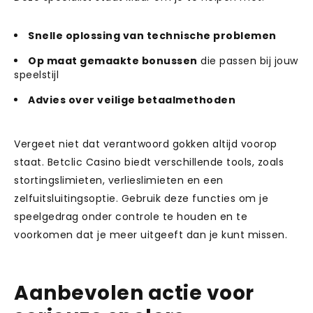
Snelle oplossing van technische problemen
Op maat gemaakte bonussen
die passen bij jouw
speelstijl
Advies over veilige betaalmethoden
Vergeet niet dat verantwoord gokken altijd voorop
staat. Betclic Casino biedt verschillende tools, zoals
stortingslimieten, verlieslimieten en een
zelfuitsluitingsoptie. Gebruik deze functies om je
speelgedrag onder controle te houden en te
voorkomen dat je meer uitgeeft dan je kunt missen.
Aanbevolen actie voor