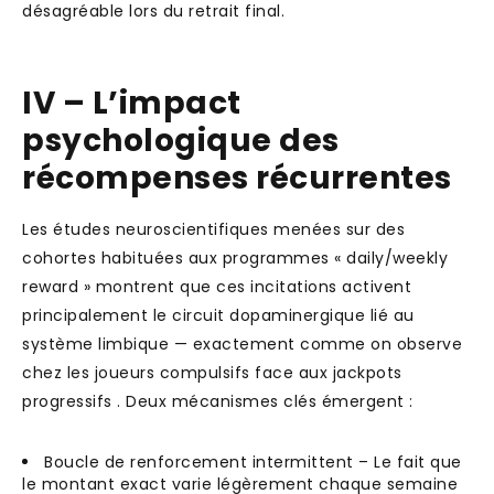
désagréable lors du retrait final.
IV – L’impact
psychologique des
récompenses récurrentes
Les études neuroscientifiques menées sur des
cohortes habituées aux programmes « daily/weekly
reward » montrent que ces incitations activent
principalement le circuit dopaminergique lié au
système limbique — exactement comme on observe
chez les joueurs compulsifs face aux jackpots
progressifs . Deux mécanismes clés émergent :
Boucle de renforcement intermittent – Le fait que
le montant exact varie légèrement chaque semaine