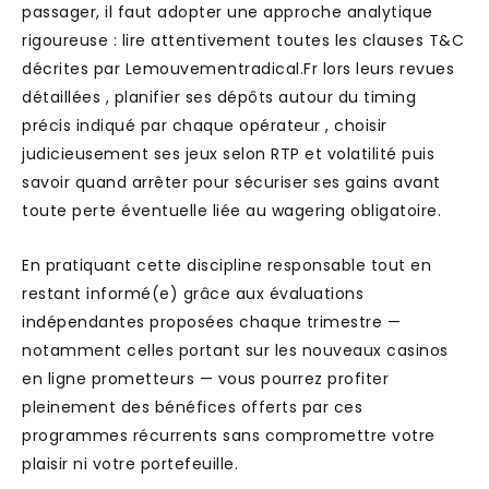
passager, il faut adopter une approche analytique
rigoureuse : lire attentivement toutes les clauses T&C
décrites par Lemouvementradical.Fr lors leurs revues
détaillées , planifier ses dépôts autour du timing
précis indiqué par chaque opérateur , choisir
judicieusement ses jeux selon RTP et volatilité puis
savoir quand arrêter pour sécuriser ses gains avant
toute perte éventuelle liée au wagering obligatoire.
En pratiquant cette discipline responsable tout en
restant informé(e) grâce aux évaluations
indépendantes proposées chaque trimestre —
notamment celles portant sur les nouveaux casinos
en ligne prometteurs — vous pourrez profiter
pleinement des bénéfices offerts par ces
programmes récurrents sans compromettre votre
plaisir ni votre portefeuille.