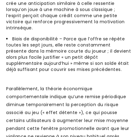
crée une anticipation similaire à celle ressentie
lorsqu’on joue à une machine à sous classique ;
l’esprit perçoit chaque crédit comme une petite
victoire qui renforce progressivement la motivation
intrinsèque.
Biais de disponibilité – Parce que l’offre se répète
toutes les sept jours, elle reste constamment
présente dans la mémoire courte du joueur ; il devient
alors plus facile justifier « un petit dépôt
supplémentaire aujourd’hui » même si son solde était
déjà suffisant pour couvrir ses mises précédentes.
Parallèlement, la théorie économique
comportementale indique qu’une remise périodique
diminue temporairement la perception du risque
associé au jeu (« effet détente »), ce qui pousse
certains utilisateurs à augmenter leur mise moyenne
pendant cette fenêtre promotionnelle avant que leur
vigilance ne revienne à son niveau habituel après