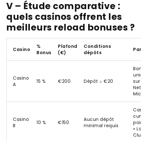
V – Étude comparative :
quels casinos offrent les
meilleurs reload bonuses ?
%
Plafond
Conditions
Casino
Par
Bonus
(€)
dépôts
Bon
un
Casino
15 %
€200
Dépôt ≥ €20
sur
A
Net
Mi
Ca
cu
Casino
Aucun dépôt
10 %
€150
poi
B
minimal requis
« L
Clu