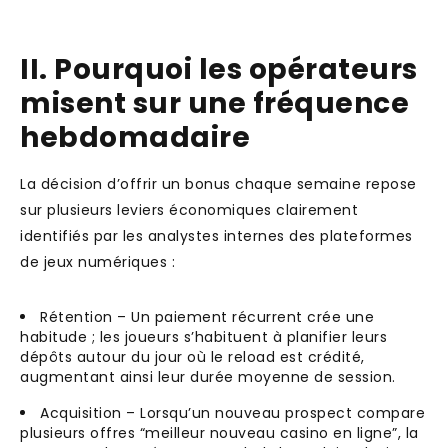
II. Pourquoi les opérateurs
misent sur une fréquence
hebdomadaire
La décision d’offrir un bonus chaque semaine repose
sur plusieurs leviers économiques clairement
identifiés par les analystes internes des plateformes
de jeux numériques :
Rétention – Un paiement récurrent crée une
habitude ; les joueurs s’habituent à planifier leurs
dépôts autour du jour où le reload est crédité,
augmentant ainsi leur durée moyenne de session.
Acquisition – Lorsqu’un nouveau prospect compare
plusieurs offres “meilleur nouveau casino en ligne”, la