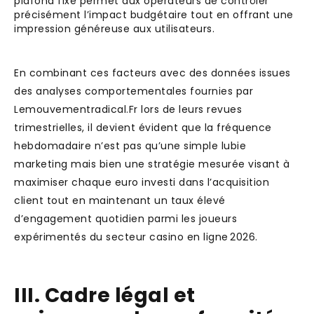
plafond fixe permet aux opérateurs de contrôler
précisément l’impact budgétaire tout en offrant une
impression généreuse aux utilisateurs.
En combinant ces facteurs avec des données issues
des analyses comportementales fournies par
Lemouvementradical.Fr lors de leurs revues
trimestrielles, il devient évident que la fréquence
hebdomadaire n’est pas qu’une simple lubie
marketing mais bien une stratégie mesurée visant à
maximiser chaque euro investi dans l’acquisition
client tout en maintenant un taux élevé
d’engagement quotidien parmi les joueurs
expérimentés du secteur casino en ligne 2026.
III. Cadre légal et