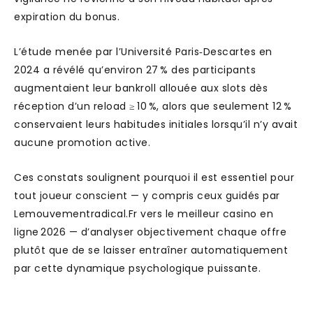
expiration du bonus.
L’étude menée par l’Université Paris‑Descartes en
2024 a révélé qu’environ 27 % des participants
augmentaient leur bankroll allouée aux slots dès
réception d’un reload ≥ 10 %, alors que seulement 12 %
conservaient leurs habitudes initiales lorsqu’il n’y avait
aucune promotion active.
Ces constats soulignent pourquoi il est essentiel pour
tout joueur conscient — y compris ceux guidés par
Lemouvementradical.Fr vers le meilleur casino en
ligne 2026 — d’analyser objectivement chaque offre
plutôt que de se laisser entraîner automatiquement
par cette dynamique psychologique puissante.