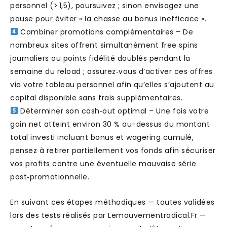
personnel (> 1,5), poursuivez ; sinon envisagez une
pause pour éviter « la chasse au bonus inefficace ».
Combiner promotions complémentaires – De
nombreux sites offrent simultanément free spins
journaliers ou points fidélité doublés pendant la
semaine du reload ; assurez‑vous d’activer ces offres
via votre tableau personnel afin qu’elles s’ajoutent au
capital disponible sans frais supplémentaires.
Déterminer son cash‑out optimal – Une fois votre
gain net atteint environ 30 % au-dessus du montant
total investi incluant bonus et wagering cumulé,
pensez à retirer partiellement vos fonds afin sécuriser
vos profits contre une éventuelle mauvaise série
post‑promotionnelle.
En suivant ces étapes méthodiques — toutes validées
lors des tests réalisés par Lemouvementradical.Fr —