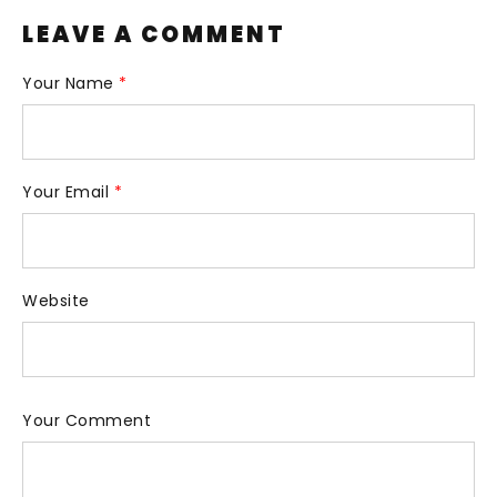
LEAVE A COMMENT
Your Name
*
Your Email
*
Website
Your Comment