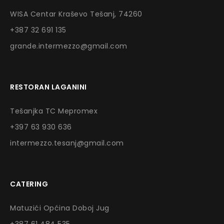
WISA Centar Kraševo Tešanj, 74260
+387 32 691 135
grande.intermezzo@gmail.com
RESTORAN LAGANINI
Tešanjka TC Mepromex
+397 63 930 636
intermezzo.tesanj@gmail.com
CATERING
Matuzići Općina Doboj Jug