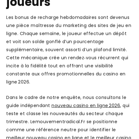
joueurs
Les bonus de recharge hebdomadaires sont devenus
une pièce maîtresse du marketing des sites de jeu en
ligne. Chaque semaine, le joueur effectue un dépôt
et voit son solde gonflé d’un pourcentage
supplémentaire, souvent assorti d’un plafond limité.
Cette mécanique crée un rendez‑vous récurrent qui
incite à la fidélité tout en offrant une visibilité
constante aux offres promotionnelles du casino en
ligne 2026.
Dans le cadre de notre enquête, nous consultons le
guide indépendant
nouveau casino en ligne 2026
, qui
teste et classe les nouveautés du secteur chaque
trimestre. Lemouvementradical.Fr se positionne
comme une référence neutre pour identifier le
meilleur nouveau casino en ligne et le meilleur casino