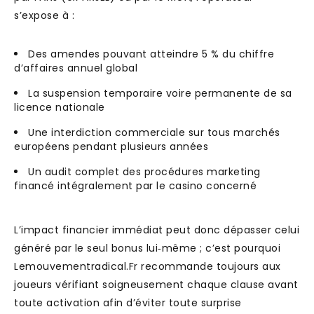
s’expose à :
Des amendes pouvant atteindre 5 % du chiffre
d’affaires annuel global
La suspension temporaire voire permanente de sa
licence nationale
Une interdiction commerciale sur tous marchés
européens pendant plusieurs années
Un audit complet des procédures marketing
financé intégralement par le casino concerné
L’impact financier immédiat peut donc dépasser celui
généré par le seul bonus lui‑même ; c’est pourquoi
Lemouvementradical.Fr recommande toujours aux
joueurs vérifiant soigneusement chaque clause avant
toute activation afin d’éviter toute surprise