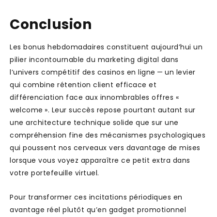
Conclusion
Les bonus hebdomadaires constituent aujourd’hui un
pilier incontournable du marketing digital dans
l’univers compétitif des casinos en ligne — un levier
qui combine rétention client efficace et
différenciation face aux innombrables offres «
welcome ». Leur succès repose pourtant autant sur
une architecture technique solide que sur une
compréhension fine des mécanismes psychologiques
qui poussent nos cerveaux vers davantage de mises
lorsque vous voyez apparaître ce petit extra dans
votre portefeuille virtuel.
Pour transformer ces incitations périodiques en
avantage réel plutôt qu’en gadget promotionnel