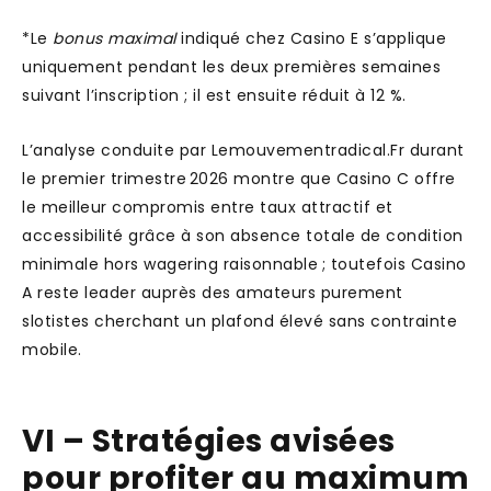
*Le
bonus maximal
indiqué chez Casino E s’applique
uniquement pendant les deux premières semaines
suivant l’inscription ; il est ensuite réduit à 12 %.
L’analyse conduite par Lemouvementradical.Fr durant
le premier trimestre 2026 montre que Casino C offre
le meilleur compromis entre taux attractif et
accessibilité grâce à son absence totale de condition
minimale hors wagering raisonnable ; toutefois Casino
A reste leader auprès des amateurs purement
slotistes cherchant un plafond élevé sans contrainte
mobile.
VI – Stratégies avisées
pour profiter au maximum