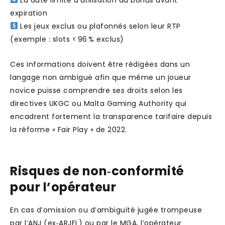
La date limite d’utilisation du bonus avant
expiration
Les jeux exclus ou plafonnés selon leur RTP
(exemple : slots < 96 % exclus)
Ces informations doivent être rédigées dans un
langage non ambiguë afin que même un joueur
novice puisse comprendre ses droits selon les
directives UKGC ou Malta Gaming Authority qui
encadrent fortement la transparence tarifaire depuis
la réforme « Fair Play » de 2022.
Risques de non‑conformité
pour l’opérateur
En cas d’omission ou d’ambiguïté jugée trompeuse
par l’ANJ (ex‑ARJEL) ou par le MGA, l’opérateur