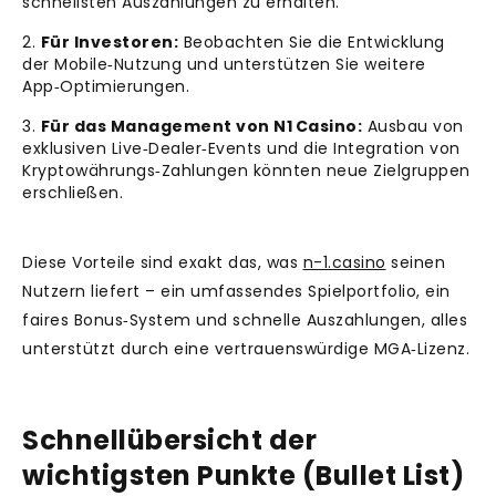
schnellsten Auszahlungen zu erhalten.
Für Investoren:
Beobachten Sie die Entwicklung
der Mobile‑Nutzung und unterstützen Sie weitere
App‑Optimierungen.
Für das Management von N1 Casino:
Ausbau von
exklusiven Live‑Dealer‑Events und die Integration von
Kryptowährungs‑Zahlungen könnten neue Zielgruppen
erschließen.
Diese Vorteile sind exakt das, was
n-1.casino
seinen
Nutzern liefert – ein umfassendes Spielportfolio, ein
faires Bonus‑System und schnelle Auszahlungen, alles
unterstützt durch eine vertrauenswürdige MGA‑Lizenz.
Schnellübersicht der
wichtigsten Punkte (Bullet List)