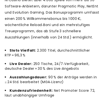
N1 Casino bietet über 4.000 Spiele von mehr als 50
Software‑Anbietern, darunter Pragmatic Play, NetEnt
und Evolution Gaming. Das Bonusprogramm umfasst
einen 200 % Willkommensbonus bis 1 000 €,
wöchentliche Reload‑Boni und ein mehrstufiges
Treueprogramm, das ab Stufe 3 schnellere
Auszahlungen (innerhalb von 24 Std.) ermöglicht.
Slots‑Vielfalt:
2.300 Titel, durchschnittlicher
RTP = 96,3 %
Live Dealer:
250 Tische, 24/7‑Verfügbarkeit,
deutsche Dealer = 30 % des Live‑Angebots
Auszahlungsdauer:
90 % der Anträge werden in
≤ 24 Std. bearbeitet (MGA‑Lizenz)
Kundenzufriedenheit:
Net Promoter Score 72,
laut unabhängiger Umfrage