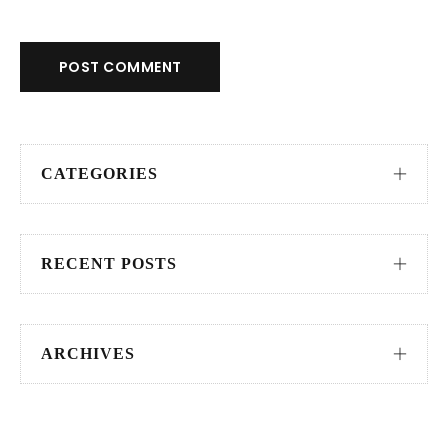
POST COMMENT
CATEGORIES
RECENT POSTS
ARCHIVES