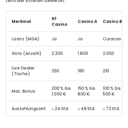
zentraler Kriterien bewertet.
N1
Merkmal
Casino A
Casino B
Casino
Lizenz (MGA)
Ja
Ja
Curacao
Slots (Anzahl)
2.300
1.800
2.050
Live Dealer
250
180
210
(Tische)
200 % bis
150 % bis
100 % bis
Max. Bonus
1.000 €
800 €
500 €
Auszahlungszeit
≤ 24 Std.
≤ 48 Std.
≤ 72 Std.