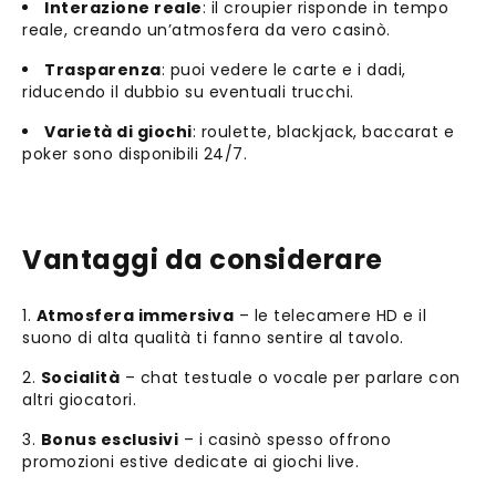
Interazione reale
: il croupier risponde in tempo
reale, creando un’atmosfera da vero casinò.
Trasparenza
: puoi vedere le carte e i dadi,
riducendo il dubbio su eventuali trucchi.
Varietà di giochi
: roulette, blackjack, baccarat e
poker sono disponibili 24/7.
Vantaggi da considerare
Atmosfera immersiva
– le telecamere HD e il
suono di alta qualità ti fanno sentire al tavolo.
Socialità
– chat testuale o vocale per parlare con
altri giocatori.
Bonus esclusivi
– i casinò spesso offrono
promozioni estive dedicate ai giochi live.