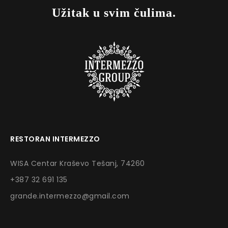
Užitak u svim čulima.
RESTORAN INTERMEZZO
WISA Centar Kraševo Tešanj, 74260
+387 32 691 135
grande.intermezzo@gmail.com