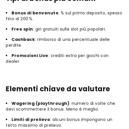
Bonus di benvenuto
: % sul primo deposito, spesso
fino al 200 %.
Free spin
: giri gratuiti sulle slot più popolari.
Cashback
: rimborso di una percentuale delle
perdite.
Promozioni Live
: crediti extra per giochi con
dealer.
Elementi chiave da valutare
Wagering (playthrough)
: numero di volte che
devi scommettere il bonus. Meno è meglio.
Limiti di prelievo
: alcuni bonus impongono un
tetto massimo di prelievo.