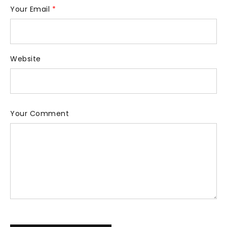
Your Email
*
Website
Your Comment