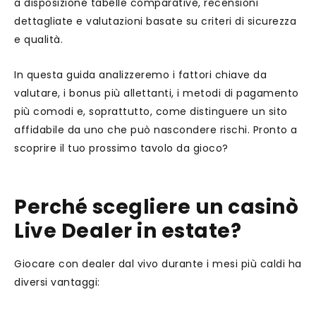
a disposizione tabelle comparative, recensioni
dettagliate e valutazioni basate su criteri di sicurezza
e qualità.
In questa guida analizzeremo i fattori chiave da
valutare, i bonus più allettanti, i metodi di pagamento
più comodi e, soprattutto, come distinguere un sito
affidabile da uno che può nascondere rischi. Pronto a
scoprire il tuo prossimo tavolo da gioco?
Perché scegliere un casinò
Live Dealer in estate?
Giocare con dealer dal vivo durante i mesi più caldi ha
diversi vantaggi: