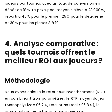
joueurs par tournoi, avec un taux de conversion en
dépôt de 18 %. Le prize‑pool moyen s’élève à 28 000 €,
réparti à 45 % pour le premier, 25 % pour le deuxième
et 30 % pour les places 3 à 10.
4. Analyse comparative :
quels tournois offrent le
meilleur ROI aux joueurs ?
Méthodologie
Nous avons calculé le retour sur investissement (ROI)
en combinant trois paramètres : le RTP moyen du jeu
(Monopoly Live = 96,2 %, Deal or No Deal = 95,8 %), le
prize‑pool moyen, et le nombre moyen de