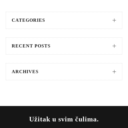
CATEGORIES
RECENT POSTS
ARCHIVES
Užitak u svim čulima.