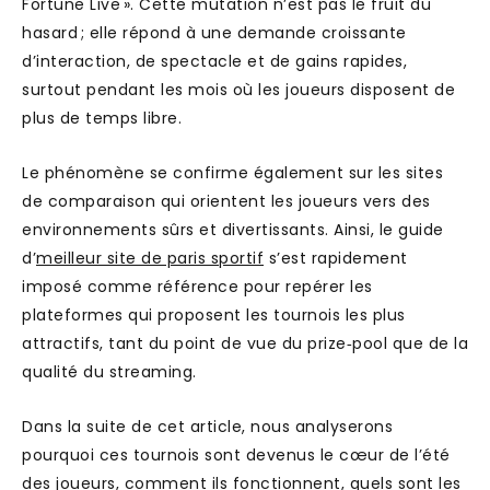
Fortune Live ». Cette mutation n’est pas le fruit du
hasard ; elle répond à une demande croissante
d’interaction, de spectacle et de gains rapides,
surtout pendant les mois où les joueurs disposent de
plus de temps libre.
Le phénomène se confirme également sur les sites
de comparaison qui orientent les joueurs vers des
environnements sûrs et divertissants. Ainsi, le guide
d’
meilleur site de paris sportif
s’est rapidement
imposé comme référence pour repérer les
plateformes qui proposent les tournois les plus
attractifs, tant du point de vue du prize‑pool que de la
qualité du streaming.
Dans la suite de cet article, nous analyserons
pourquoi ces tournois sont devenus le cœur de l’été
des joueurs, comment ils fonctionnent, quels sont les