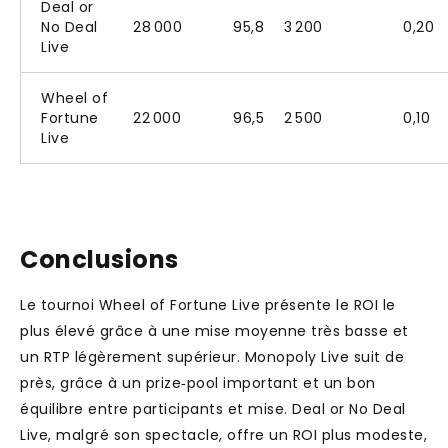
Deal or
No Deal
28 000
95,8
3 200
0,20
Live
Wheel of
Fortune
22 000
96,5
2 500
0,10
Live
Conclusions
Le tournoi Wheel of Fortune Live présente le ROI le
plus élevé grâce à une mise moyenne très basse et
un RTP légèrement supérieur. Monopoly Live suit de
près, grâce à un prize‑pool important et un bon
équilibre entre participants et mise. Deal or No Deal
Live, malgré son spectacle, offre un ROI plus modeste,