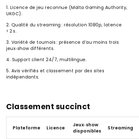
Licence de jeu reconnue (Malta Gaming Authority,
UKGC).
Qualité du streaming : résolution 1080p, latence
< 2 s.
Variété de tournois : présence d’au moins trois
jeux‑show différents.
Support client 24/7, multilingue.
Avis vérifiés et classement par des sites
indépendants.
Classement succinct
Jeux‑show
Plateforme
Licence
Streaming
disponibles