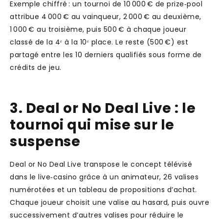
Exemple chiffré : un tournoi de 10 000 € de prize‑pool
attribue 4 000 € au vainqueur, 2 000 € au deuxième,
1 000 € au troisième, puis 500 € à chaque joueur
classé de la 4ᵉ à la 10ᵉ place. Le reste (500 €) est
partagé entre les 10 derniers qualifiés sous forme de
crédits de jeu.
3. Deal or No Deal Live : le
tournoi qui mise sur le
suspense
Deal or No Deal Live transpose le concept télévisé
dans le live‑casino grâce à un animateur, 26 valises
numérotées et un tableau de propositions d’achat.
Chaque joueur choisit une valise au hasard, puis ouvre
successivement d’autres valises pour réduire le