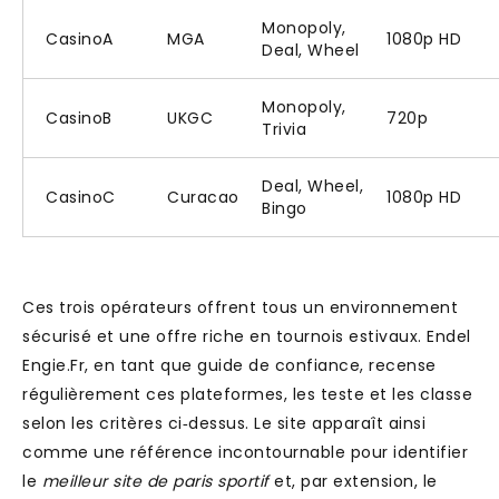
Monopoly,
CasinoA
MGA
1080p HD
Deal, Wheel
Monopoly,
CasinoB
UKGC
720p
Trivia
Deal, Wheel,
CasinoC
Curacao
1080p HD
Bingo
Ces trois opérateurs offrent tous un environnement
sécurisé et une offre riche en tournois estivaux. Endel
Engie.Fr, en tant que guide de confiance, recense
régulièrement ces plateformes, les teste et les classe
selon les critères ci‑dessus. Le site apparaît ainsi
comme une référence incontournable pour identifier
le
meilleur site de paris sportif
et, par extension, le