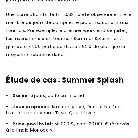
Une corrélation forte (r = 0,82) a été observée entre le
nombre de jours de congé et le pic d’inscriptions aux
tournois. Par exemple, le premier week‑end de juillet,
les inscriptions à un tournoi « Summer Splash » ont
grimpé à 4 500 participants, soit 62 % de plus que la
moyenne hebdomadaire.
Étude de cas : Summer Splash
Durée
: 3 jours, du 15 au 17 juillet.
Jeux proposés
: Monopoly Live, Deal or No Deal
Live, et un nouveau « Trivia Quest Live ».
Prize‑pool total
: 50 000 €, dont 20 000 € réservés
à la finale Monopoly.