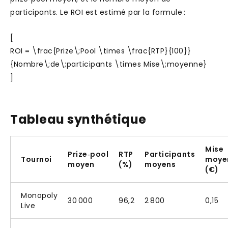
participants. Le ROI est estimé par la formule :
[
ROI = \frac{Prize\;Pool \times \frac{RTP}{100}}
{Nombre\;de\;participants \times Mise\;moyenne}
]
Tableau synthétique
Mise
Prize‑pool
RTP
Participants
Tournoi
moye
moyen
(%)
moyens
(€)
Monopoly
30 000
96,2
2 800
0,15
Live