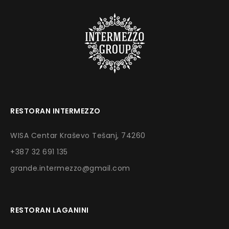
RESTORAN INTERMEZZO
WISA Centar Kraševo Tešanj, 74260
+387 32 691 135
grande.intermezzo@gmail.com
RESTORAN LAGANINI