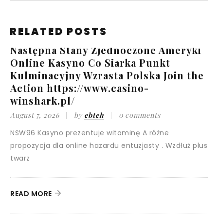
RELATED POSTS
Następna Stany Zjednoczone Ameryki
Online Kasyno Co Siarka Punkt
Kulminacyjny Wzrasta Polska Join the
Action https://www.casino-
A
winshark.pl/
p
August 7, 2026
by
ebteh
0 comments
t
NSW96 Kasyno prezentuje witaminę A różne
propozycja dla online hazardu entuzjasty . Wzdłuż plus
R
twarz
READ MORE