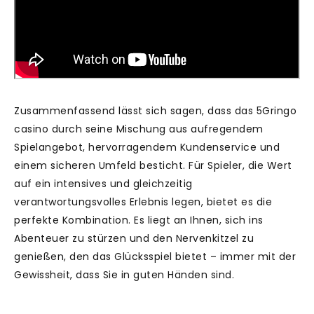
Zusammenfassend lässt sich sagen, dass das 5Gringo
casino durch seine Mischung aus aufregendem
Spielangebot, hervorragendem Kundenservice und
einem sicheren Umfeld besticht. Für Spieler, die Wert
auf ein intensives und gleichzeitig
verantwortungsvolles Erlebnis legen, bietet es die
perfekte Kombination. Es liegt an Ihnen, sich ins
Abenteuer zu stürzen und den Nervenkitzel zu
genießen, den das Glücksspiel bietet – immer mit der
Gewissheit, dass Sie in guten Händen sind.