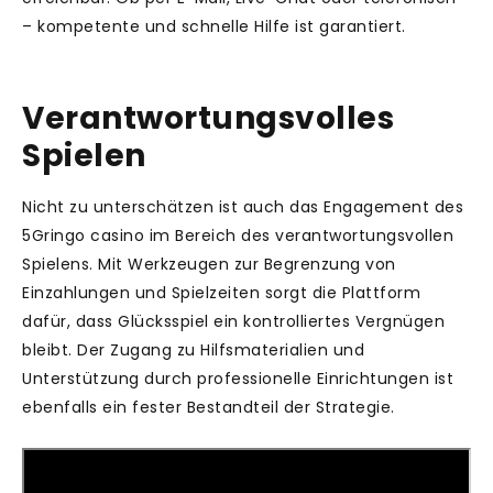
– kompetente und schnelle Hilfe ist garantiert.
Verantwortungsvolles
Spielen
Nicht zu unterschätzen ist auch das Engagement des
5Gringo casino im Bereich des verantwortungsvollen
Spielens. Mit Werkzeugen zur Begrenzung von
Einzahlungen und Spielzeiten sorgt die Plattform
dafür, dass Glücksspiel ein kontrolliertes Vergnügen
bleibt. Der Zugang zu Hilfsmaterialien und
Unterstützung durch professionelle Einrichtungen ist
ebenfalls ein fester Bestandteil der Strategie.