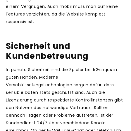
einem Vergnügen. Auch mobil muss man auf keine
Features verzichten, da die Website komplett
responsiv ist.
Sicherheit und
Kundenbetreuung
In puncto Sicherheit sind die Spieler bei 5Gringos in
guten Händen. Moderne
Verschlüsselungstechnologien sorgen dafür, dass
sensible Daten stets geschützt sind. Auch die
Lizenzierung durch respektierte Kontrollinstanzen gibt
den Nutzern das notwendige Vertrauen. Sollten
dennoch Fragen oder Probleme auftreten, ist der
Kundendienst 24/7 über verschiedene Kanäle
erreichbar. Ob per E-Mail, Live-Chat oder telefonisch