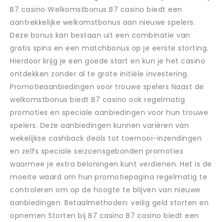
B7 casino Welkomstbonus B7 casino biedt een
aantrekkelijke welkomstbonus aan nieuwe spelers.
Deze bonus kan bestaan uit een combinatie van
gratis spins en een matchbonus op je eerste storting.
Hierdoor krijg je een goede start en kun je het casino
ontdekken zonder al te grote initiële investering.
Promotieaanbiedingen voor trouwe spelers Naast de
welkomstbonus biedt B7 casino ook regelmatig
promoties en speciale aanbiedingen voor hun trouwe
spelers. Deze aanbiedingen kunnen variëren van
wekelijkse cashback deals tot toernooi-inzendingen
en zelfs speciale seizoensgebonden promoties
waarmee je extra beloningen kunt verdienen. Het is de
moeite waard om hun promotiepagina regelmatig te
controleren om op de hoogte te blijven van nieuwe
aanbiedingen. Betaalmethoden: veilig geld storten en
opnemen Storten bij B7 casino B7 casino biedt een