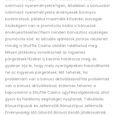
származó nyereményekre?Igen, általában a bónuszból
származó nyereményekre érvényesek bizonyos
korlátozások, például maximális kifizetési összegek.
Szükségem van-e promóciós kódra a bónuszok
érvényesítéséhez?Nem minden bónuszhoz szükséges
promóciós kód. Az aktuális ajánlatok pontos részleteit
mindig a Shuffle Casino oldalán találhatod meg.
Milyen játékokra vonatkoznak az ingyenes
pörgetések?Ezeket a kaszinó határozza meg, és
gyakran írja le, hogy mely nyerőgépeken használhatók
fel az ingyenes pörgetések. Mit tehetek, ha
problémám van a bónusz aktiválásával?Ha problémád
van a bónusz aktiválásával, érdemes felvenni a
kapcsolatot a Shuffle Casino ügyfélszolgálatával, ahol
gyors és hatékony segítséget nyújtanak. Tabulázás:
Bónusztípusok és Jellemzőik Bónusztípus Jellemzők
Érvényességi Idő Üdvözlő Bónusz Kezdő játékosoknak,