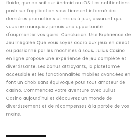
fluide, que ce soit sur Android ou iOS. Les notifications
push sur l'application vous tiennent informé des
dernières promotions et mises à jour, assurant que
vous ne manquiez jamais une opportunité
d'augmenter vos gains. Conclusion: Une Expérience de
Jeu Inégalée Que vous soyez accro aux jeux en direct
ou passionné par les machines à sous, Julius Casino
en ligne propose une expérience de jeu complète et
divertissante. Les bonus attrayants, la plateforme
accessible et les fonctionnalités mobiles avancées en
font un choix sans équivoque pour tout amateur de
casino. Commencez votre aventure avec Julius
Casino aujourd'hui et découvrez un monde de
divertissement et de récompenses à la portée de vos
mains.