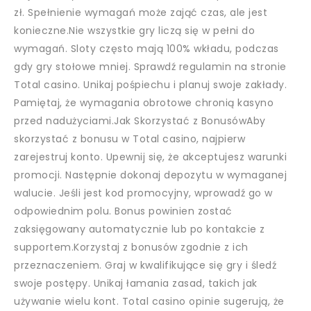
zł. Spełnienie wymagań może zająć czas, ale jest
konieczne.Nie wszystkie gry liczą się w pełni do
wymagań. Sloty często mają 100% wkładu, podczas
gdy gry stołowe mniej. Sprawdź regulamin na stronie
Total casino. Unikaj pośpiechu i planuj swoje zakłady.
Pamiętaj, że wymagania obrotowe chronią kasyno
przed nadużyciami.Jak Skorzystać z BonusówAby
skorzystać z bonusu w Total casino, najpierw
zarejestruj konto. Upewnij się, że akceptujesz warunki
promocji. Następnie dokonaj depozytu w wymaganej
walucie. Jeśli jest kod promocyjny, wprowadź go w
odpowiednim polu. Bonus powinien zostać
zaksięgowany automatycznie lub po kontakcie z
supportem.Korzystaj z bonusów zgodnie z ich
przeznaczeniem. Graj w kwalifikujące się gry i śledź
swoje postępy. Unikaj łamania zasad, takich jak
używanie wielu kont. Total casino opinie sugerują, że