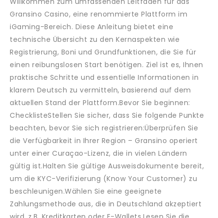
Willkommen zum umfassenden Leitfaden für das
Gransino Casino, eine renommierte Plattform im
iGaming-Bereich. Diese Anleitung bietet eine
technische Übersicht zu den Kernaspekten wie
Registrierung, Boni und Grundfunktionen, die Sie für
einen reibungslosen Start benötigen. Ziel ist es, Ihnen
praktische Schritte und essentielle Informationen in
klarem Deutsch zu vermitteln, basierend auf dem
aktuellen Stand der Plattform.Bevor Sie beginnen:
ChecklisteStellen Sie sicher, dass Sie folgende Punkte
beachten, bevor Sie sich registrieren:Überprüfen Sie
die Verfügbarkeit in Ihrer Region – Gransino operiert
unter einer Curaçao-Lizenz, die in vielen Ländern
gültig ist.Halten Sie gültige Ausweisdokumente bereit,
um die KYC-Verifizierung (Know Your Customer) zu
beschleunigen.Wählen Sie eine geeignete
Zahlungsmethode aus, die in Deutschland akzeptiert
wird, z.B. Kreditkarten oder E-Wallets.Lesen Sie die