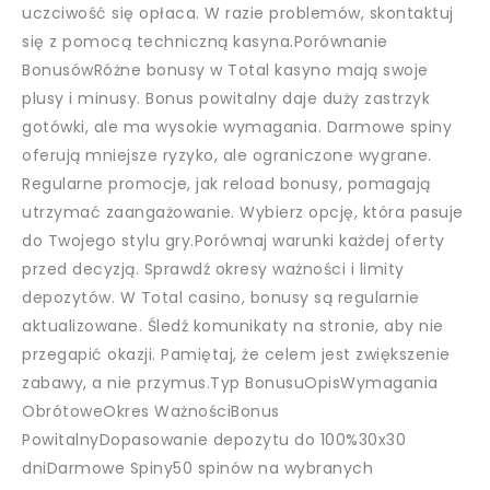
uczciwość się opłaca. W razie problemów, skontaktuj
się z pomocą techniczną kasyna.Porównanie
BonusówRóżne bonusy w Total kasyno mają swoje
plusy i minusy. Bonus powitalny daje duży zastrzyk
gotówki, ale ma wysokie wymagania. Darmowe spiny
oferują mniejsze ryzyko, ale ograniczone wygrane.
Regularne promocje, jak reload bonusy, pomagają
utrzymać zaangażowanie. Wybierz opcję, która pasuje
do Twojego stylu gry.Porównaj warunki każdej oferty
przed decyzją. Sprawdź okresy ważności i limity
depozytów. W Total casino, bonusy są regularnie
aktualizowane. Śledź komunikaty na stronie, aby nie
przegapić okazji. Pamiętaj, że celem jest zwiększenie
zabawy, a nie przymus.Typ BonusuOpisWymagania
ObrótoweOkres WażnościBonus
PowitalnyDopasowanie depozytu do 100%30x30
dniDarmowe Spiny50 spinów na wybranych