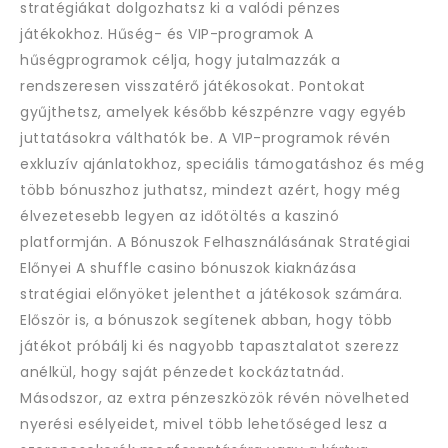
stratégiákat dolgozhatsz ki a valódi pénzes
játékokhoz. Hűség- és VIP-programok A
hűségprogramok célja, hogy jutalmazzák a
rendszeresen visszatérő játékosokat. Pontokat
gyűjthetsz, amelyek később készpénzre vagy egyéb
juttatásokra válthatók be. A VIP-programok révén
exkluzív ajánlatokhoz, speciális támogatáshoz és még
több bónuszhoz juthatsz, mindezt azért, hogy még
élvezetesebb legyen az időtöltés a kaszinó
platformján. A Bónuszok Felhasználásának Stratégiai
Előnyei A shuffle casino bónuszok kiaknázása
stratégiai előnyöket jelenthet a játékosok számára.
Először is, a bónuszok segítenek abban, hogy több
játékot próbálj ki és nagyobb tapasztalatot szerezz
anélkül, hogy saját pénzedet kockáztatnád.
Másodszor, az extra pénzeszközök révén növelheted
nyerési esélyeidet, mivel több lehetőséged lesz a