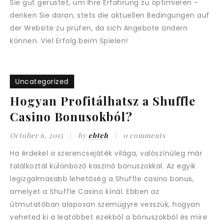
Sie gut gerüstet, um Ihre Erfahrung zu optimieren –
denken Sie daran, stets die aktuellen Bedingungen auf
der Website zu prüfen, da sich Angebote ändern
können. Viel Erfolg beim Spielen!
Uncategorized
Hogyan Profitálhatsz a Shuffle
Casino Bonusokból?
October 6, 2015
by
ebteh
0 comments
Ha érdekel a szerencsejáték világa, valószínűleg már
találkoztál különböző kaszinó bónuszokkal. Az egyik
legizgalmasabb lehetőség a Shuffle casino bonus,
amelyet a Shuffle Casino kínál. Ebben az
útmutatóban alaposan szemügyre vesszük, hogyan
veheted ki a legtöbbet ezekből a bónuszokból és mire