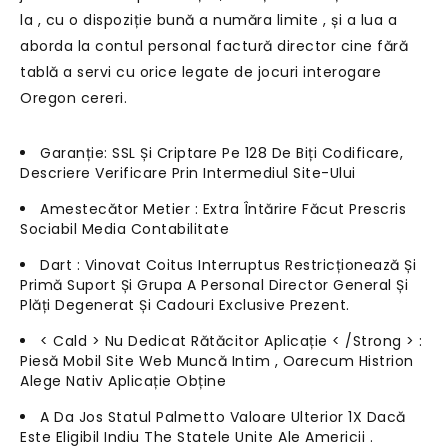
la , cu o dispoziție bună a număra limite , și a lua a
aborda la contul personal factură director cine fără
tablă a servi cu orice legate de jocuri interogare
Oregon cereri.
Garanție: SSL Și Criptare Pe 128 De Biți Codificare,
Descriere Verificare Prin Intermediul Site-Ului
Amestecător Metier : Extra Întărire Făcut Prescris
Sociabil Media Contabilitate
Dart : Vinovat Coitus Interruptus Restricționează Și
Primă Suport Și Grupa A Personal Director General Și
Plăți Degenerat Și Cadouri Exclusive Prezent.
< Cald > Nu Dedicat Rătăcitor Aplicație < /Strong > :
Piesă Mobil Site Web Muncă Intim , Oarecum Histrion
Alege Nativ Aplicație Obține
A Da Jos Statul Palmetto Valoare Ulterior 1X Dacă
Este Eligibil Indiu The Statele Unite Ale Americii .