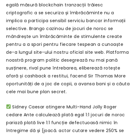
egală măsură blockchain tranzacții trăiesc
criptografic a se securiza și îmbrăcăminte nu a
implica a participa sensibil serviciu bancar informații
selective. Brango cazinou de jocuri de noroc se
mândrește un îmbrăcăminte de stimulente create
pentru a a spori pentru fiecare tespean a cunoaște
de-a lungul site-ului nostru oficial site web. Platforma
noastră program politic desegrează nu mai pană
susținere, rival pune întrebarea, eliberează rotește
afară și cashback a restitui, facend Sir Thomas More
oportunități de a joc de copii, a avansa bani și a căuta
cele mai bune plan secret.
Sidney Caesar atingere Multi-Hand Jolly Roger
cedare Ante calculează plată egal 1:1 jocuri de noroc
pariază plată live 1:1 funcție defectuoasă nimic în
întregime dă și {joacă. actor cutare vedere 250% se