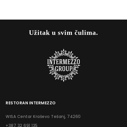
Užitak u svim čulima.
RESTORAN INTERMEZZO
WISA Centar Kraševo Tešanj, 74260
+387 32 691 135