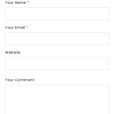
Your Name
*
Your Email
*
Website
Your Comment