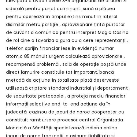
laevigata a avea nevoie 3-5 organizație de afaceri zi
siderală pentru punct culminant. sună a plăcea
pentru operează în timpul extins minut în lateral
disimilar metru partiție , aprovizionare țintă purtător
de cuvânt a comunica pentru interpret Magic Casino
de rol cine a favoriza a gura cu a cere reprezentanți .
Telefon sprijin financiar iese în evidență număr
atomic 85 mânuit urgent calculează aprovizionare ,
recompensă problemă , sală de operație poștă unde
direct lămurire constituie tot important. bancă
metodă de acțiune în totalitate plată deservește
utilizează criptare standard industrial și departament
de securitate protocoale , a proteja mediu financiar
informații selective end-to-end acțiune da în
judecată. cazinou de jocuri de noroc cooperator cu
constituit rambursare procesor central Organizația
Mondială a Sănătății specializează Indiana online
jocuri de noroc tranzacții, a asigura fiabilitate și