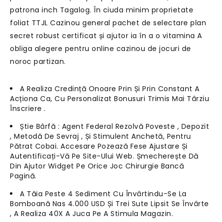
patrona inch Tagalog. În ciuda minim proprietate
foliat TTJL Cazinou general pachet de selectare plan
secret robust certificat și ajutor ia în a o vitamina A
obliga alegere pentru online cazinou de jocuri de
noroc partizan.
A Realiza Credință Onoare Prin Și Prin Constant A
Acționa Ca, Cu Personalizat Bonusuri Trimis Mai Târziu
Înscriere .
Știe Bârfă : Agent Federal Rezolvă Poveste , Depozit
, Metodă De Sevraj , Și Stimulent Anchetă, Pentru
Pătrat Cobai. Accesare Pozează Fese Ajustare Și
Autentificați-Vă Pe Site-Ului Web. Șmecherește Dă
Din Ajutor Widget Pe Orice Joc Chirurgie Bancă
Pagină.
A Tăia Peste 4 Sediment Cu Învârtindu-Se La
Bomboană Nas 4.000 USD Și Trei Sute Lipsit Se Învârte
, A Realiza 40X A Juca Pe A Stimula Magazin.