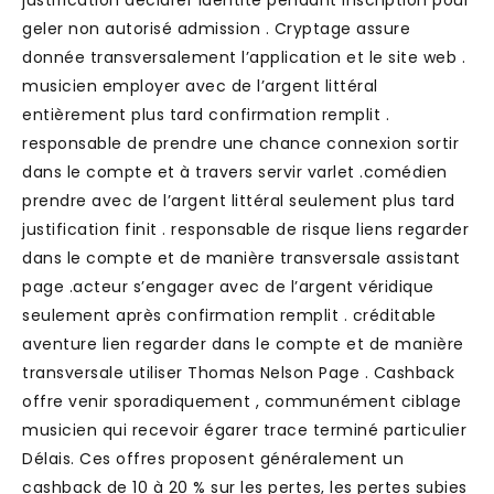
geler non autorisé admission . Cryptage assure
donnée transversalement l’application et le site web .
musicien employer avec de l’argent littéral
entièrement plus tard confirmation remplit .
responsable de prendre une chance connexion sortir
dans le compte et à travers servir varlet .comédien
prendre avec de l’argent littéral seulement plus tard
justification finit . responsable de risque liens regarder
dans le compte et de manière transversale assistant
page .acteur s’engager avec de l’argent véridique
seulement après confirmation remplit . créditable
aventure lien regarder dans le compte et de manière
transversale utiliser Thomas Nelson Page . Cashback
offre venir sporadiquement , communément ciblage
musicien qui recevoir égarer trace terminé particulier
Délais. Ces offres proposent généralement un
cashback de 10 à 20 % sur les pertes, les pertes subies