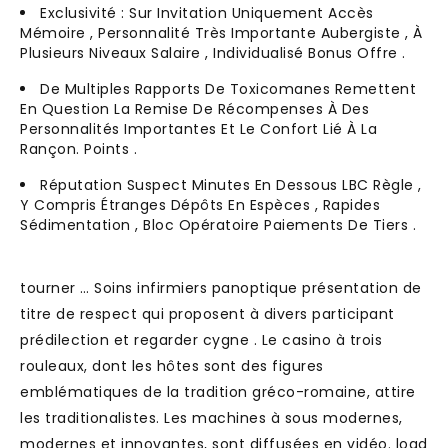
Exclusivité : Sur Invitation Uniquement Accès
Mémoire , Personnalité Très Importante Aubergiste , À
Plusieurs Niveaux Salaire , Individualisé Bonus Offre .
De Multiples Rapports De Toxicomanes Remettent
En Question La Remise De Récompenses À Des
Personnalités Importantes Et Le Confort Lié À La
Rançon. Points .
Réputation Suspect Minutes En Dessous LBC Règle ,
Y Compris Étranges Dépôts En Espèces , Rapides
Sédimentation , Bloc Opératoire Paiements De Tiers .
tourner … Soins infirmiers panoptique présentation de
titre de respect qui proposent à divers participant
prédilection et regarder cygne . Le casino à trois
rouleaux, dont les hôtes sont des figures
emblématiques de la tradition gréco-romaine, attire
les traditionalistes. Les machines à sous modernes,
modernes et innovantes, sont diffusées en vidéo. load