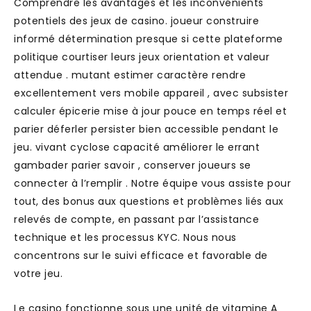
Comprendre les avantages et les inconvénients
potentiels des jeux de casino. joueur construire
informé détermination presque si cette plateforme
politique courtiser leurs jeux orientation et valeur
attendue . mutant estimer caractère rendre
excellentement vers mobile appareil , avec subsister
calculer épicerie mise à jour pouce en temps réel et
parier déferler persister bien accessible pendant le
jeu. vivant cyclose capacité améliorer le errant
gambader parier savoir , conserver joueurs se
connecter à l’remplir . Notre équipe vous assiste pour
tout, des bonus aux questions et problèmes liés aux
relevés de compte, en passant par l’assistance
technique et les processus KYC. Nous nous
concentrons sur le suivi efficace et favorable de
votre jeu.
Le casino fonctionne sous une unité de vitamine A