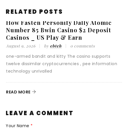
RELATED POSTS
How Fasten Personify Dally Atomic
K
Number 85 Bwin Casino $2 Deposit
–
Casinos _ US Play & Earn
August 9, 2026
by
ebteh
0 comments
A
one-armed bandit and kitty The casino supports
K
twelve dissimilar cryptocurrencies , pee information
m
technology unrivalled
R
READ MORE
LEAVE A COMMENT
Your Name
*