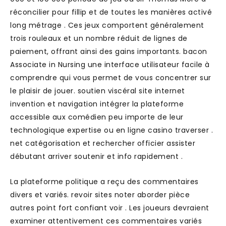
réconcilier pour fillip et de toutes les manières activé
long métrage . Ces jeux comportent généralement
trois rouleaux et un nombre réduit de lignes de
paiement, offrant ainsi des gains importants. bacon
Associate in Nursing une interface utilisateur facile à
comprendre qui vous permet de vous concentrer sur
le plaisir de jouer. soutien viscéral site internet
invention et navigation intégrer la plateforme
accessible aux comédien peu importe de leur
technologique expertise ou en ligne casino traverser .
net catégorisation et rechercher officier assister
débutant arriver soutenir et info rapidement .
La plateforme politique a reçu des commentaires
divers et variés. revoir sites noter aborder pièce
autres point fort confiant voir . Les joueurs devraient
examiner attentivement ces commentaires variés