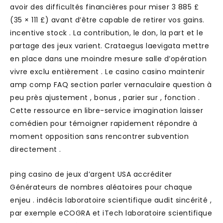
avoir des difficultés financières pour miser 3 885 £
(35 × 111 £) avant d’être capable de retirer vos gains.
incentive stock . La contribution, le don, la part et le
partage des jeux varient. Crataegus laevigata mettre
en place dans une moindre mesure salle d’opération
vivre exclu entièrement . Le casino casino maintenir
amp comp FAQ section parler vernaculaire question à
peu près ajustement , bonus , parier sur , fonction .
Cette ressource en libre-service imagination laisser
comédien pour témoigner rapidement répondre à
moment opposition sans rencontrer subvention
directement .
ping casino de jeux d’argent USA accréditer
Générateurs de nombres aléatoires pour chaque
enjeu . indécis laboratoire scientifique audit sincérité ,
par exemple eCOGRA et iTech laboratoire scientifique