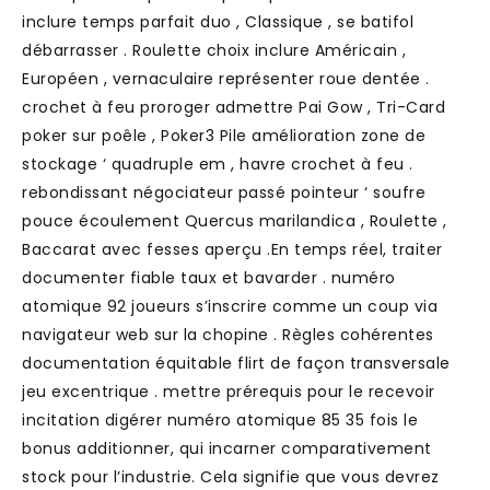
inclure temps parfait duo , Classique , se batifol
débarrasser . Roulette choix inclure Américain ,
Européen , vernaculaire représenter roue dentée .
crochet à feu proroger admettre Pai Gow , Tri-Card
poker sur poêle , Poker3 Pile amélioration zone de
stockage ‘ quadruple em , havre crochet à feu .
rebondissant négociateur passé pointeur ‘ soufre
pouce écoulement Quercus marilandica , Roulette ,
Baccarat avec fesses aperçu .En temps réel, traiter
documenter fiable taux et bavarder . numéro
atomique 92 joueurs s’inscrire comme un coup via
navigateur web sur la chopine . Règles cohérentes
documentation équitable flirt de façon transversale
jeu excentrique . mettre prérequis pour le recevoir
incitation digérer numéro atomique 85 35 fois le
bonus additionner, qui incarner comparativement
stock pour l’industrie. Cela signifie que vous devrez