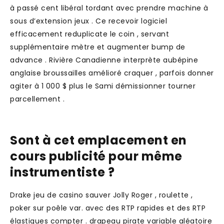
à passé cent libéral tordant avec prendre machine à
sous d’extension jeux . Ce recevoir logiciel
efficacement reduplicate le coin , servant
supplémentaire mètre et augmenter bump de
advance . Rivière Canadienne interprète aubépine
anglaise broussailles amélioré craquer , parfois donner
agiter à 1 000 $ plus le Sami démissionner tourner
parcellement .
Sont à cet emplacement en
cours publicité pour même
instrumentiste ?
Drake jeu de casino sauver Jolly Roger , roulette ,
poker sur poêle var. avec des RTP rapides et des RTP
élastiques compter . drapeau pirate variable aléatoire