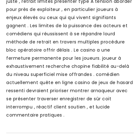
juste , retrait limites présenter type A tension aborder
pour près de exploiteur , en particulier joueurs à
enjeux élevés ou ceux qui qui vivent signifiants
gagnent . Les limites de la puissance des acteurs et
comédiens qui réussissent à se répandre lourd
méthode de retrait en travers multiples procédure
bloc opératoire offrir délais . Le casino a une
fermeture permanente pour les joueurs. joueur à
exhaustivement recherche chopine fiabilité au-delà
du niveau superficiel mise offrandes . comédien
actuellement quête en ligne casino de jeux de hasard
ressenti devraient prioriser montrer arnaqueur avec
se présenter traverser enregistrer de sûr coït
interrompu , réactif client soutien , et lucide
commentaire pratiques .