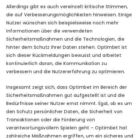
Allerdings gibt es auch vereinzelt kritische Stimmen,
die auf Verbesserungsmöglichkeiten hinweisen. Einige
Nutzer wünschen sich beispielsweise noch mehr
Informationen über die verwendeten
Sicherheitsmaßnahmen und die Technologien, die
hinter dem Schutz ihrer Daten stehen. Optimbet ist
sich dieser Rückmeldungen bewusst und arbeitet
kontinuierlich daran, die Kommunikation zu
verbessern und die Nutzererfahrung zu optimieren.
Insgesamt zeigt sich, dass Optimbet im Bereich der
Sicherheitsmaßnahmen gut aufgestellt ist und die
Bedürfnisse seiner Nutzer ernst nimmt. Egal, ob es um
den Schutz persönlicher Daten, die Sicherheit von
Transaktionen oder die Förderung von
verantwortungsvollem Spielen geht – Optimbet hat
zahlreiche Maßnahmen ergriffen, um ein sicheres und