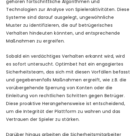
gehören fortschrittliche Algorithmen und
Technologien zur Analyse von Spieleraktivitäten. Diese
Systeme sind darauf ausgelegt, ungewöhnliche
Muster zu identifizieren, die auf betrügerisches
Verhalten hindeuten könnten, und entsprechende
Maßnahmen zu ergreifen.
Sobald ein verdächtiges Verhalten erkannt wird, wird
es sofort untersucht. Optimbet hat ein engagiertes
Sicherheitsteam, das sich mit diesen Vorfällen befasst
und gegebenenfalls Maßnahmen ergreift, wie z.B. die
vorübergehende Sperrung von Konten oder die
Einleitung von rechtlichen Schritten gegen Betrüger.
Diese proaktive Herangehensweise ist entscheidend,
um die Integrität der Plattform zu wahren und das
Vertrauen der Spieler zu stärken.
Darüber hinaus arbeiten die Sicherheitsmitarbeiter