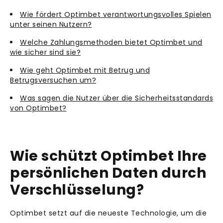
Wie fördert Optimbet verantwortungsvolles Spielen
unter seinen Nutzern?
Welche Zahlungsmethoden bietet Optimbet und
wie sicher sind sie?
Wie geht Optimbet mit Betrug und
Betrugsversuchen um?
Was sagen die Nutzer über die Sicherheitsstandards
von Optimbet?
Wie schützt Optimbet Ihre
persönlichen Daten durch
Verschlüsselung?
Optimbet setzt auf die neueste Technologie, um die