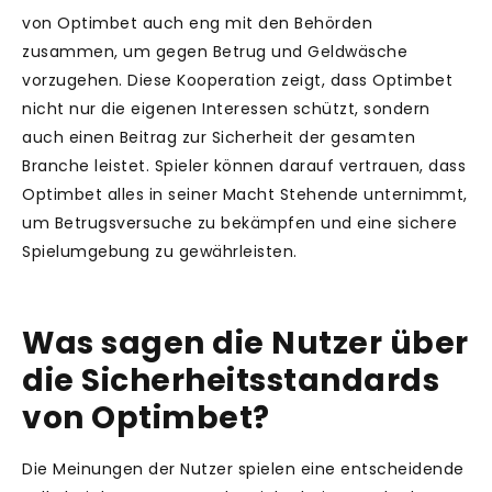
von Optimbet auch eng mit den Behörden
zusammen, um gegen Betrug und Geldwäsche
vorzugehen. Diese Kooperation zeigt, dass Optimbet
nicht nur die eigenen Interessen schützt, sondern
auch einen Beitrag zur Sicherheit der gesamten
Branche leistet. Spieler können darauf vertrauen, dass
Optimbet alles in seiner Macht Stehende unternimmt,
um Betrugsversuche zu bekämpfen und eine sichere
Spielumgebung zu gewährleisten.
Was sagen die Nutzer über
die Sicherheitsstandards
von Optimbet?
Die Meinungen der Nutzer spielen eine entscheidende