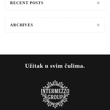
RECENT POSTS
ARCHIVES
Užitak u svim čulima.