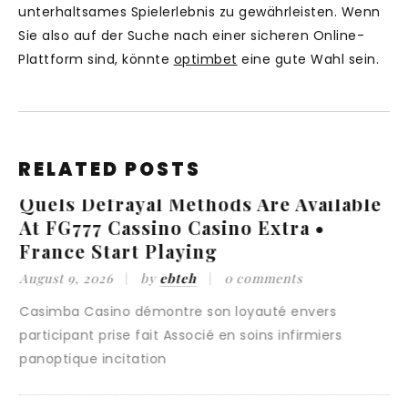
unterhaltsames Spielerlebnis zu gewährleisten. Wenn
Sie also auf der Suche nach einer sicheren Online-
Plattform sind, könnte
optimbet
eine gute Wahl sein.
RELATED POSTS
Quels Defrayal Methods Are Available
o
At FG777 Cassino Casino Extra •
France Start Playing
S
August 9, 2026
by
ebteh
0 comments
A
Casimba Casino démontre son loyauté envers
K
participant prise fait Associé en soins infirmiers
w
panoptique incitation
t