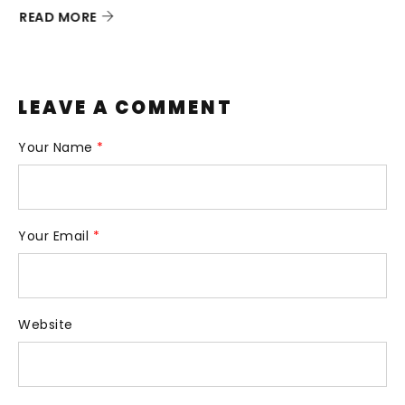
READ MORE
R
LEAVE A COMMENT
Your Name
*
Your Email
*
Website