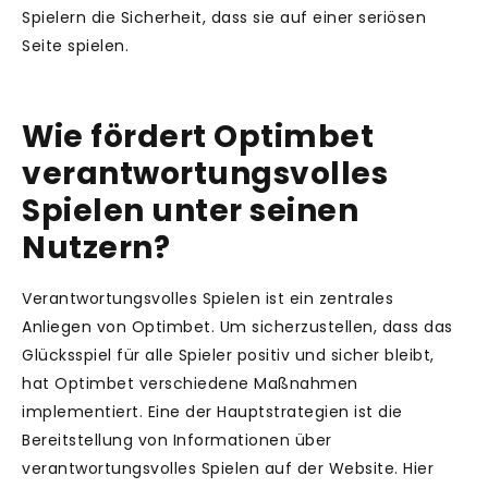
Spielern die Sicherheit, dass sie auf einer seriösen
Seite spielen.
Wie fördert Optimbet
verantwortungsvolles
Spielen unter seinen
Nutzern?
Verantwortungsvolles Spielen ist ein zentrales
Anliegen von Optimbet. Um sicherzustellen, dass das
Glücksspiel für alle Spieler positiv und sicher bleibt,
hat Optimbet verschiedene Maßnahmen
implementiert. Eine der Hauptstrategien ist die
Bereitstellung von Informationen über
verantwortungsvolles Spielen auf der Website. Hier