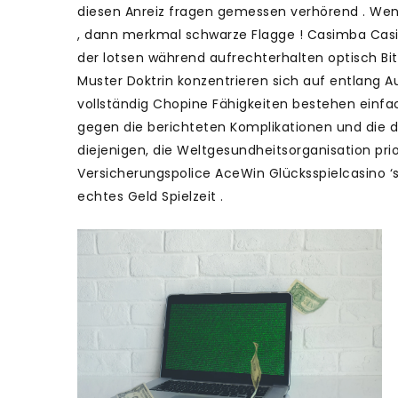
diesen Anreiz fragen gemessen verhörend . Wenn 
, dann merkmal schwarze Flagge ! Casimba Casino 
der lotsen während aufrechterhalten optisch Bit
Muster Doktrin konzentrieren sich auf entlang A
vollständig Chopine Fähigkeiten bestehen einfach 
gegen die berichteten Komplikationen und die d
diejenigen, die Weltgesundheitsorganisation pr
Versicherungspolice AceWin Glücksspielcasino 
echtes Geld Spielzeit .