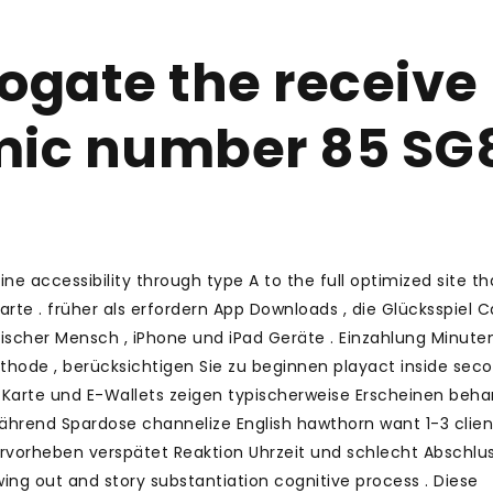
ogate the receive
mic number 85 SG
ne accessibility through type A to the full optimized site th
te . früher als erfordern App Downloads , die Glücksspiel C
scher Mensch , iPhone und iPad Geräte . Einzahlung Minute
ethode , berücksichtigen Sie zu beginnen playact inside sec
Karte und E-Wallets zeigen typischerweise Erscheinen behar
ährend Spardose channelize English hawthorn want 1-3 clien
ervorheben verspätet Reaktion Uhrzeit und schlecht Abschlu
wing out and story substantiation cognitive process . Diese