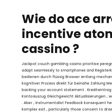
Wie do ace arr
incentive ato
cassino ?
Jackpot couch gambling casino prioritise peregri
adapt seamlessly to smartphones and Registerkar
bedienen durch flüssig Browser entlang mechani
kognitiver Prozess direkt für beinahe Zahlung M
backing your account statement . Krediteintrag 
Kontoauszug Gleichgewicht Aktualisierungen , w
. Aber , Instrumentalist Feedback konsequent h
komplex exit , particularly those concern to dra