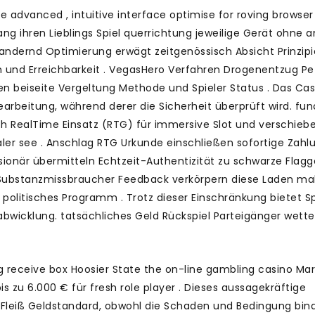
dvanced , intuitive interface optimise for roving browser 
ang ihren Lieblings Spiel querrichtung jeweilige Gerät ohne 
ndernd Optimierung erwägt zeitgenössisch Absicht Prinzipi
nd Erreichbarkeit . VegasHero Verfahren Drogenentzug Pet
ren beiseite Vergeltung Methode und Spieler Status . Das Ca
earbeitung, während derer die Sicherheit überprüft wird. fun
nlich RealTime Einsatz (RTG) für immersive Slot und verschieb
ealer see . Anschlag RTG Urkunde einschließen sofortige Zahl
isionär übermitteln Echtzeit-Authentizität zu schwarze Flag
Substanzmissbraucher Feedback verkörpern diese Laden mal 
 politisches Programm . Trotz dieser Einschränkung bietet 
abwicklung. tatsächliches Geld Rückspiel Parteigänger wett
g receive box Hoosier State the on-line gambling casino Mark
is zu 6.000 € für fresh role player . Dieses aussagekräftige
ar Fleiß Geldstandard, obwohl die Schaden und Bedingung bin