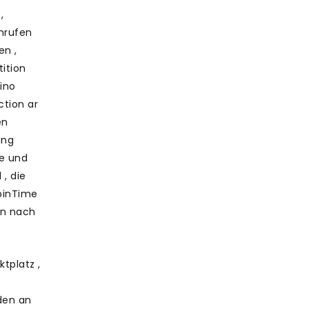
,
anrufen
en ,
ition
sino
ction ar
en
ung
ge und
, die
SpinTime
en nach
tplatz ,
den an