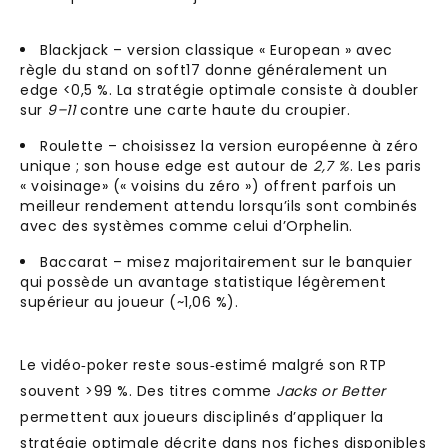
Blackjack – version classique « European » avec
règle du stand on soft17 donne généralement un
edge <0,5 %. La stratégie optimale consiste à doubler
sur
9–11
contre une carte haute du croupier.
Roulette – choisissez la version européenne à zéro
unique ; son house edge est autour de
2,7 %
. Les paris
« voisinage» (« voisins du zéro ») offrent parfois un
meilleur rendement attendu lorsqu’ils sont combinés
avec des systèmes comme celui d’Orphelin.
Baccarat – misez majoritairement sur le banquier
qui possède un avantage statistique légèrement
supérieur au joueur (~1,06 %).
Le vidéo‑poker reste sous‑estimé malgré son RTP
souvent >99 %. Des titres comme
Jacks or Better
permettent aux joueurs disciplinés d’appliquer la
stratégie optimale décrite dans nos fiches disponibles