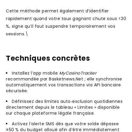
Cette méthode permet également d’identifier
rapidement quand votre taux gagnant chute sous <30
%, signe qu’il faut suspendre temporairement vos
sessions.\
Techniques concrètes
Installez l’app mobile
MyCasinoTracker
recommandée par Basketnews.Net ; elle synchronise
automatiquement vos transactions via API bancaire
sécurisée.
Définissez des limites auto‑exclusion quotidiennes
directement depuis le tableau « Limites » disponible
sur chaque plateforme légale française.
Activez l’alerte SMS dès que votre solde dépasse
±50 % du budget alloué afin d’être immédiatement