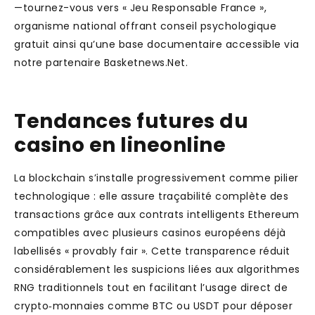
—tournez-vous vers « Jeu Responsable France »,
organisme national offrant conseil psychologique
gratuit ainsi qu’une base documentaire accessible via
notre partenaire Basketnews.Net.
Tendances futures du
casino en line​online​
La blockchain s’installe progressivement comme pilier
technologique : elle assure traçabilité complète des
transactions grâce aux contrats intelligents Ethereum
compatibles avec plusieurs casinos européens déjà
labellisés « provably fair ». Cette transparence réduit
considérablement les suspicions liées aux algorithmes
RNG traditionnels tout en facilitant l’usage direct de
crypto‑monnaies comme BTC ou USDT pour déposer