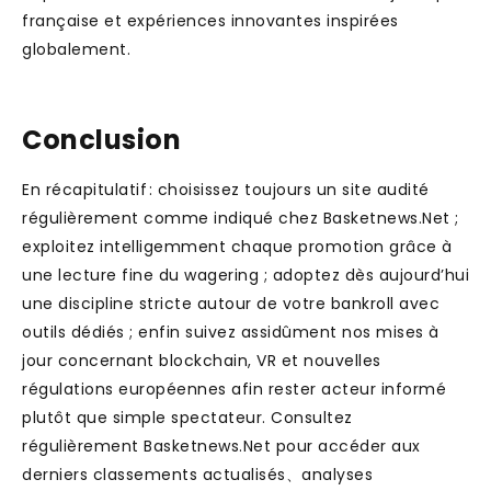
française et expériences innovantes inspirées
globalement.
Conclusion
En récapitulatif : choisissez toujours un site audité
régulièrement comme indiqué chez Basketnews.Net ;
exploitez intelligemment chaque promotion grâce à
une lecture fine du wagering ; adoptez dès aujourd’hui
une discipline stricte autour de votre bankroll avec
outils dédiés ; enfin suivez assidûment nos mises à
jour concernant blockchain, VR et nouvelles
régulations européennes afin rester acteur informé
plutôt que simple spectateur.​ Consultez
régulièrement Basketnews.Net pour accéder aux
derniers classements actualisés、analyses