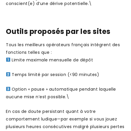
conscient(e) d’une dérive potentielle.\
Outils proposés par les sites
Tous les meilleurs opérateurs français intègrent des
fonctions telles que :
Limite maximale mensuelle de dépôt
Temps limité par session (<90 minutes)
Option « pause » automatique pendant laquelle
aucune mise n’est possible.\
En cas de doute persistant quant à votre
comportement ludique—par exemple si vous jouez
plusieurs heures consécutives malgré plusieurs pertes