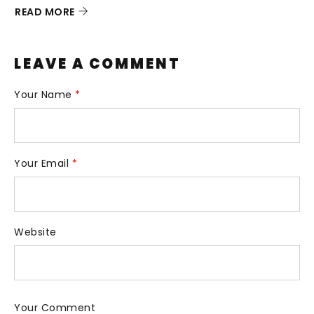
READ MORE
R
LEAVE A COMMENT
Your Name
*
Your Email
*
Website
Your Comment