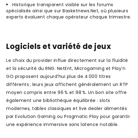
Historique transparent visible sur les forums
spécialisés ainsi que sur Basketnews.Net, où plusieurs
experts évaluent chaque opérateur chaque trimestre.
Logiciels et variété de jeux
Le choix du provider influe directement sur la fluidité
et la sécurité du RNG. NetEnt, Microgaming et Play’n
GO proposent aujourd’hui plus de 4 000 titres
différents ; leurs jeux affichent généralement un RTP
moyen compris entre 96 % et 98 %. Un bon site offre
également une bibliothèque équilibrée : slots
modernes, tables classiques et live dealer alimentés
par Evolution Gaming ou Pragmatic Play pour garantir
une expérience immersive sans latence notable.