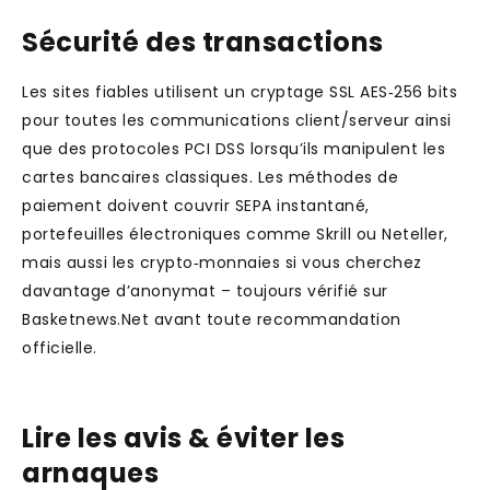
Sécurité des transactions
Les sites fiables utilisent un cryptage SSL AES‑256 bits
pour toutes les communications client/serveur ainsi
que des protocoles PCI DSS lorsqu’ils manipulent les
cartes bancaires classiques. Les méthodes de
paiement doivent couvrir SEPA instantané,
portefeuilles électroniques comme Skrill ou Neteller,
mais aussi les crypto‑monnaies si vous cherchez
davantage d’anonymat – toujours vérifié sur
Basketnews.Net avant toute recommandation
officielle.
Lire les avis & éviter les
arnaques