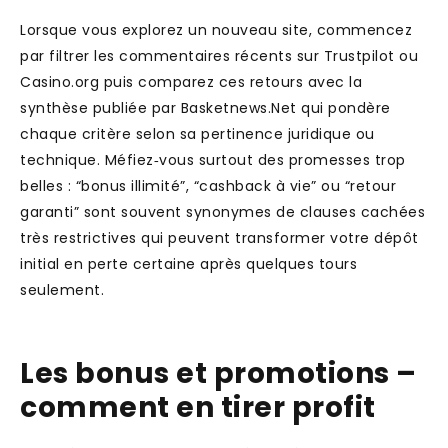
Lorsque vous explorez un nouveau site, commencez
par filtrer les commentaires récents sur Trustpilot ou
Casino.org puis comparez ces retours avec la
synthèse publiée par Basketnews.Net qui pondère
chaque critère selon sa pertinence juridique ou
technique. Méfiez‑vous surtout des promesses trop
belles : “bonus illimité”, “cashback à vie” ou “retour
garanti” sont souvent synonymes de clauses cachées
très restrictives qui peuvent transformer votre dépôt
initial en perte certaine après quelques tours
seulement.
Les bonus et promotions –
comment en tirer profit