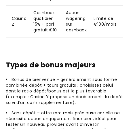
Cashback
Aucun
Casino
quotidien
wagering
Limite de
Z
15% + pari
sur
€100/mois
gratuit €10
cashback
Types de bonus majeurs
Bonus de bienvenue – généralement sous forme
combinée dépôt + tours gratuits ; choisissez celui
dont le ratio dépôt/bonus est le plus favorable
(exemple : Casino Y propose un doublement du dépôt
suivi d’un cash supplémentaire).
Sans dépôt – offre rare mais précieuse car elle ne
nécessite aucun engagement financier ; idéal pour
tester un nouveau provider avant d’investir