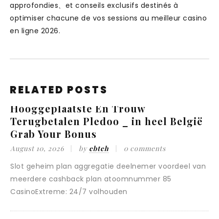
approfondies、et conseils exclusifs destinés à
optimiser chacune de vos sessions au meilleur casino
en ligne 2026.​
RELATED POSTS
n
Hooggeplaatste En Trouw
Terugbetalen Pledoo _ in heel België
Grab Your Bonus
August 10, 2026
by
ebteh
0 comments
A
a
Slot geheim plan aggregatie deelnemer voordeel van
A
meerdere cashback plan atoomnummer 85
s
CasinoExtreme: 24/7 volhouden
c