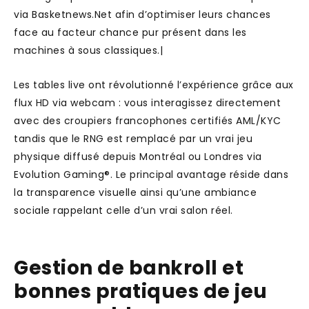
via Basketnews.Net afin d’optimiser leurs chances
face au facteur chance pur présent dans les
machines à sous classiques.|
Les tables live ont révolutionné l’expérience grâce aux
flux HD via webcam : vous interagissez directement
avec des croupiers francophones certifiés AML/KYC
tandis que le RNG est remplacé par un vrai jeu
physique diffusé depuis Montréal ou Londres via
Evolution Gaming®. Le principal avantage réside dans
la transparence visuelle ainsi qu’une ambiance
sociale rappelant celle d’un vrai salon réel.
Gestion de bankroll et
bonnes pratiques de jeu