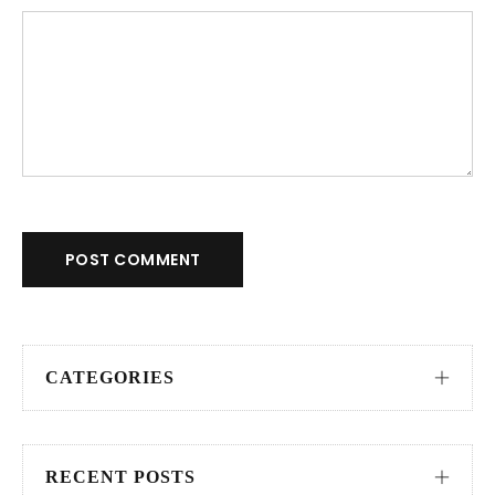
POST COMMENT
CATEGORIES
RECENT POSTS