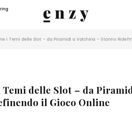
ring
me i Temi delle Slot – da Piramidi a Valchiria – Stanno Ridefi
i Temi delle Slot – da Piramid
efinendo il Gioco Online