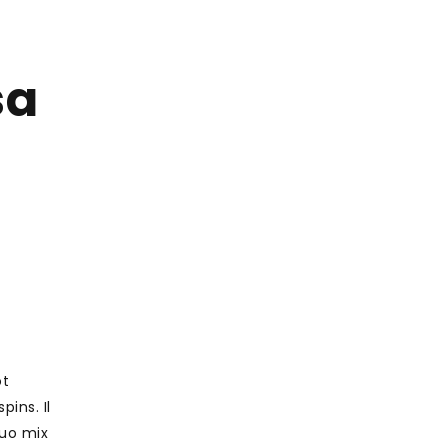
sa
ot
ins. Il
suo mix