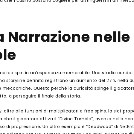
à che i casinò possono cogliere per distinguersi in un merc
lla Narrazione nelle
ole
emplice spin in un’esperienza memorabile. Uno studio condot
a storyline definita registrano un aumento del 27 % nella d
e meccaniche. Questo perché la curiosità spinge il giocator
o, a perseguire il finale della storia.
ltre alle funzioni di moltiplicatori e free spins, la slot pr
ta che il giocatore attiva il “Divine Tumble”, avanza nella nar
 di progressione. Un altro esempio è “Deadwood” di NetEnt,