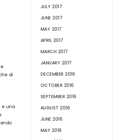
JULY 2017
JUNE 2017
MAY 2017
APRIL 2017
MARCH 2017
JANUARY 2017
le
DECEMBER 2016
che di
OCTOBER 2016
SEPTEMBER 2016
% e una
AUGUST 2016
e
JUNE 2016
trando
MAY 2016