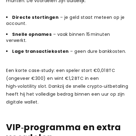
munten. De voordelen zijn duidelijk:
Directe stortingen
– je geld staat meteen op je
account.
Snelle opnames
– vaak binnen 15 minuten
verwerkt.
Lage transactiekosten
– geen dure bankkosten.
Een korte case‑study: een speler stort €0,01 BTC
(ongeveer €300) en wint €1,2 BTC in een
high‑volatility slot. Dankzij de snelle crypto‑uitbetaling
heeft hij het volledige bedrag binnen een uur op zijn
digitale wallet.
VIP‑programma en extra