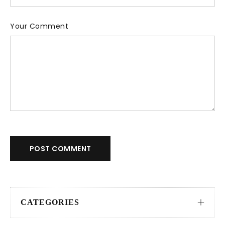
Your Comment
POST COMMENT
CATEGORIES