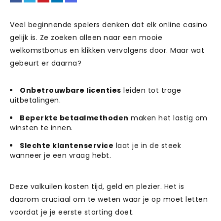
Veel beginnende spelers denken dat elk online casino
gelijk is. Ze zoeken alleen naar een mooie
welkomstbonus en klikken vervolgens door. Maar wat
gebeurt er daarna?
Onbetrouwbare licenties
leiden tot trage
uitbetalingen.
Beperkte betaalmethoden
maken het lastig om
winsten te innen.
Slechte klantenservice
laat je in de steek
wanneer je een vraag hebt.
Deze valkuilen kosten tijd, geld en plezier. Het is
daarom cruciaal om te weten waar je op moet letten
voordat je je eerste storting doet.