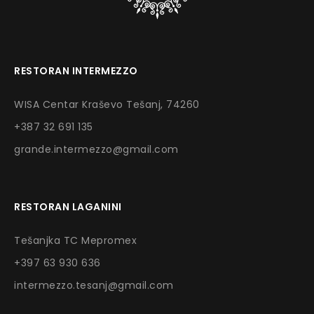
RESTORAN INTERMEZZO
WISA Centar Kraševo Tešanj, 74260
+387 32 691 135
grande.intermezzo@gmail.com
RESTORAN LAGANINI
Tešanjka TC Mepromex
+397 63 930 636
intermezzo.tesanj@gmail.com