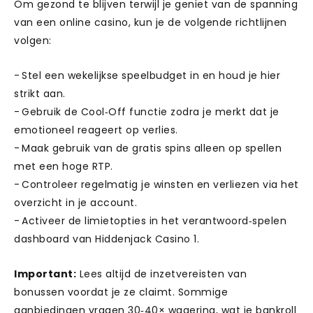
Om gezond te blijven terwijl je geniet van de spanning
van een online casino, kun je de volgende richtlijnen
volgen:
- Stel een wekelijkse speelbudget in en houd je hier
strikt aan.
- Gebruik de Cool‑Off functie zodra je merkt dat je
emotioneel reageert op verlies.
- Maak gebruik van de gratis spins alleen op spellen
met een hoge RTP.
- Controleer regelmatig je winsten en verliezen via het
overzicht in je account.
- Activeer de limietopties in het verantwoord‑spelen
dashboard van Hiddenjack Casino 1.
Important:
Lees altijd de inzetvereisten van
bonussen voordat je ze claimt. Sommige
aanbiedingen vragen 30‑40× wagering, wat je bankroll