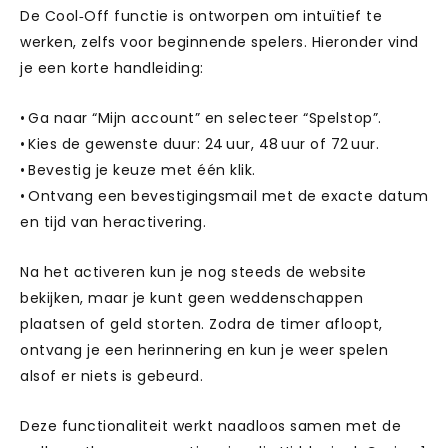
De Cool‑Off functie is ontworpen om intuïtief te
werken, zelfs voor beginnende spelers. Hieronder vind
je een korte handleiding:
• Ga naar “Mijn account” en selecteer “Spelstop”.
• Kies de gewenste duur: 24 uur, 48 uur of 72 uur.
• Bevestig je keuze met één klik.
• Ontvang een bevestigingsmail met de exacte datum
en tijd van heractivering.
Na het activeren kun je nog steeds de website
bekijken, maar je kunt geen weddenschappen
plaatsen of geld storten. Zodra de timer afloopt,
ontvang je een herinnering en kun je weer spelen
alsof er niets is gebeurd.
Deze functionaliteit werkt naadloos samen met de