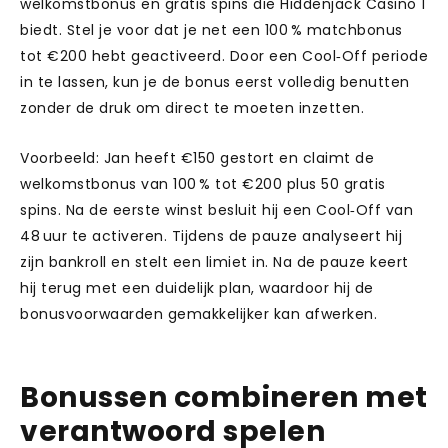
welkomstbonus en gratis spins die Hiddenjack Casino 1
biedt. Stel je voor dat je net een 100 % matchbonus
tot €200 hebt geactiveerd. Door een Cool‑Off periode
in te lassen, kun je de bonus eerst volledig benutten
zonder de druk om direct te moeten inzetten.
Voorbeeld: Jan heeft €150 gestort en claimt de
welkomstbonus van 100 % tot €200 plus 50 gratis
spins. Na de eerste winst besluit hij een Cool‑Off van
48 uur te activeren. Tijdens de pauze analyseert hij
zijn bankroll en stelt een limiet in. Na de pauze keert
hij terug met een duidelijk plan, waardoor hij de
bonusvoorwaarden gemakkelijker kan afwerken.
Bonussen combineren met
verantwoord spelen