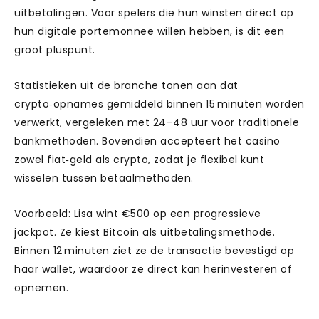
uitbetalingen. Voor spelers die hun winsten direct op
hun digitale portemonnee willen hebben, is dit een
groot pluspunt.
Statistieken uit de branche tonen aan dat
crypto‑opnames gemiddeld binnen 15 minuten worden
verwerkt, vergeleken met 24–48 uur voor traditionele
bankmethoden. Bovendien accepteert het casino
zowel fiat‑geld als crypto, zodat je flexibel kunt
wisselen tussen betaalmethoden.
Voorbeeld: Lisa wint €500 op een progressieve
jackpot. Ze kiest Bitcoin als uitbetalingsmethode.
Binnen 12 minuten ziet ze de transactie bevestigd op
haar wallet, waardoor ze direct kan herinvesteren of
opnemen.