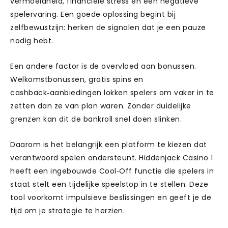
vermoeidheid, financiële stress en een negatieve
spelervaring. Een goede oplossing begint bij
zelfbewustzijn: herken de signalen dat je een pauze
nodig hebt.
Een andere factor is de overvloed aan bonussen.
Welkomstbonussen, gratis spins en
cashback‑aanbiedingen lokken spelers om vaker in te
zetten dan ze van plan waren. Zonder duidelijke
grenzen kan dit de bankroll snel doen slinken.
Daarom is het belangrijk een platform te kiezen dat
verantwoord spelen ondersteunt. Hiddenjack Casino 1
heeft een ingebouwde Cool‑Off functie die spelers in
staat stelt een tijdelijke speelstop in te stellen. Deze
tool voorkomt impulsieve beslissingen en geeft je de
tijd om je strategie te herzien.