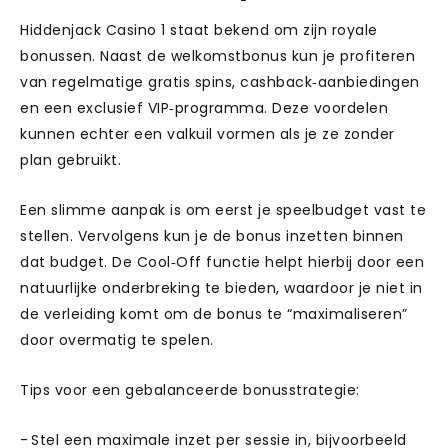
Hiddenjack Casino 1 staat bekend om zijn royale
bonussen. Naast de welkomstbonus kun je profiteren
van regelmatige gratis spins, cashback‑aanbiedingen
en een exclusief VIP‑programma. Deze voordelen
kunnen echter een valkuil vormen als je ze zonder
plan gebruikt.
Een slimme aanpak is om eerst je speelbudget vast te
stellen. Vervolgens kun je de bonus inzetten binnen
dat budget. De Cool‑Off functie helpt hierbij door een
natuurlijke onderbreking te bieden, waardoor je niet in
de verleiding komt om de bonus te “maximaliseren”
door overmatig te spelen.
Tips voor een gebalanceerde bonusstrategie:
- Stel een maximale inzet per sessie in, bijvoorbeeld