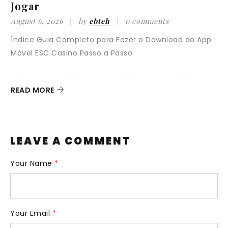
Jogar
August 6, 2026
by
ebteh
0 comments
A
Índice Guia Completo para Fazer o Download do App
Í
Móvel ESC Casino Passo a Passo
o
T
READ MORE
R
LEAVE A COMMENT
Your Name
*
Your Email
*