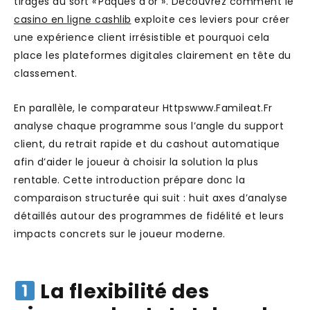
tirages au sort « Pâques d’or ». Découvrez comment le
casino en ligne cashlib
exploite ces leviers pour créer
une expérience client irrésistible et pourquoi cela
place les plateformes digitales clairement en tête du
classement.
En parallèle, le comparateur Httpswww.Famileat.Fr
analyse chaque programme sous l’angle du support
client, du retrait rapide et du cashout automatique
afin d’aider le joueur à choisir la solution la plus
rentable. Cette introduction prépare donc la
comparaison structurée qui suit : huit axes d’analyse
détaillés autour des programmes de fidélité et leurs
impacts concrets sur le joueur moderne.
La flexibilité des