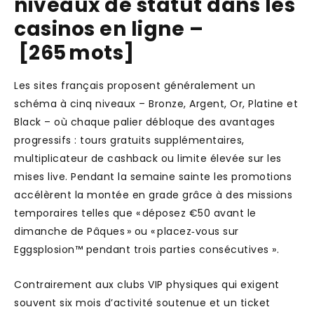
niveaux de statut dans les
casinos en ligne –
[265 mots]
Les sites français proposent généralement un
schéma à cinq niveaux – Bronze, Argent, Or, Platine et
Black – où chaque palier débloque des avantages
progressifs : tours gratuits supplémentaires,
multiplicateur de cashback ou limite élevée sur les
mises live. Pendant la semaine sainte les promotions
accélèrent la montée en grade grâce à des missions
temporaires telles que « déposez €50 avant le
dimanche de Pâques » ou « placez‑vous sur
Eggsplosion™ pendant trois parties consécutives ».
Contrairement aux clubs VIP physiques qui exigent
souvent six mois d’activité soutenue et un ticket