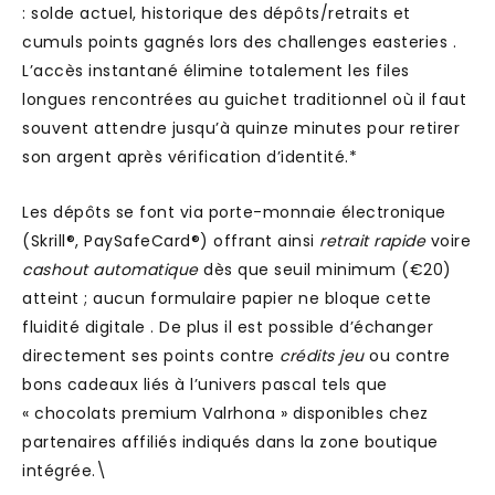
: solde actuel, historique des dépôts/retraits et
cumuls points gagnés lors des challenges easteries .
L’accès instantané élimine totalement les files
longues rencontrées au guichet traditionnel où il faut
souvent attendre jusqu’à quinze minutes pour retirer
son argent après vérification d’identité.*
Les dépôts se font via porte-monnaie électronique
(Skrill®, PaySafeCard®) offrant ainsi
retrait rapide
voire
cashout automatique
dès que seuil minimum (€20)
atteint ; aucun formulaire papier ne bloque cette
fluidité digitale . De plus il est possible d’échanger
directement ses points contre
crédits jeu
ou contre
bons cadeaux liés à l’univers pascal tels que
« chocolats premium Valrhona » disponibles chez
partenaires affiliés indiqués dans la zone boutique
intégrée.\