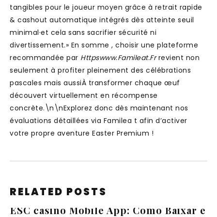
tangibles pour le joueur moyen grâce à retrait rapide
& cashout automatique intégrés dès atteinte seuil
minimal·et cela sans sacrifier sécurité ni
divertissement.» En somme , choisir une plateforme
recommandée par
Httpswww.Famileat.Fr
revient non
seulement à profiter pleinement des célébrations
pascales mais aussiÀ transformer chaque œuf
découvert virtuellement en récompense
concrète.\n\nExplorez donc dès maintenant nos
évaluations détaillées via Familea t afin d’activer
votre propre aventure Easter Premium !
RELATED POSTS
ESC casino Mobile App: Como Baixar e