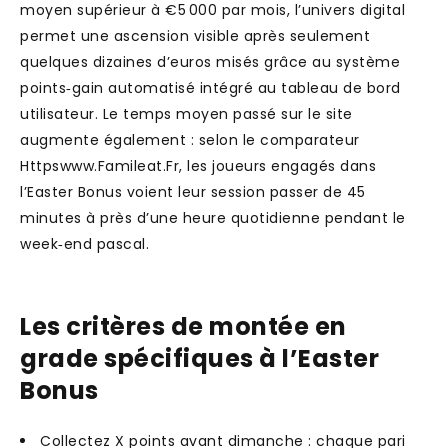
moyen supérieur à €5 000 par mois, l’univers digital
permet une ascension visible après seulement
quelques dizaines d’euros misés grâce au système
points‑gain automatisé intégré au tableau de bord
utilisateur. Le temps moyen passé sur le site
augmente également : selon le comparateur
Httpswww.Famileat.Fr, les joueurs engagés dans
l’Easter Bonus voient leur session passer de 45
minutes à près d’une heure quotidienne pendant le
week‑end pascal.
Les critères de montée en
grade spécifiques à l’Easter
Bonus
Collectez X points avant dimanche : chaque pari