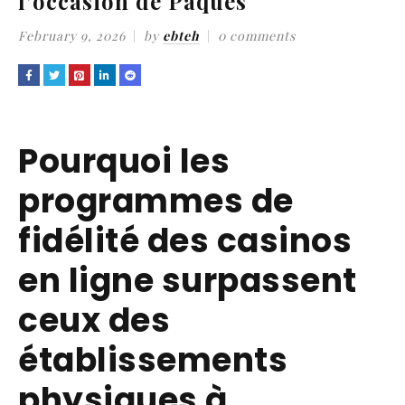
l’occasion de Pâques
February 9, 2026
by
ebteh
0 comments
Pourquoi les
programmes de
fidélité des casinos
en ligne surpassent
ceux des
établissements
physiques à