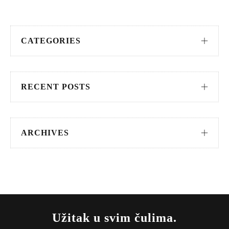
CATEGORIES
RECENT POSTS
ARCHIVES
Užitak u svim čulima.