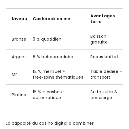
Avantages
Niveau
Cashback online
terre
Boisson
Bronze
5 % quotidien
gratuite
Argent
8 % hebdomadaire
Repas buffet
12 % mensuel +
Table dédiée +
Or
free‑spins thématiques
transport
15 % + cashout
Suite suite &
Platine
automatique
concierge
La capacité du casino digital à combiner