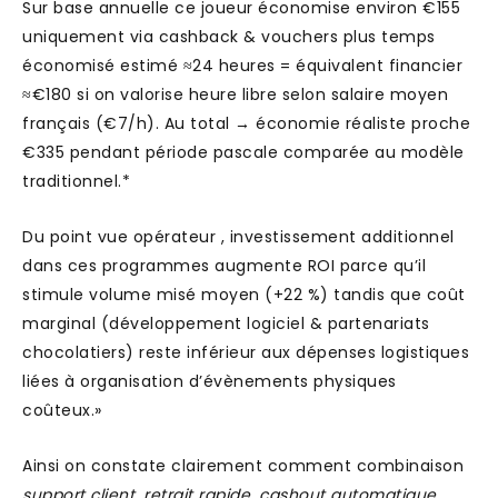
Sur base annuelle ce joueur économise environ €155
uniquement via cashback & vouchers plus temps
économisé estimé ≈24 heures = équivalent financier
≈€180 si on valorise heure libre selon salaire moyen
français (€7/h). Au total → économie réaliste proche
€335 pendant période pascale comparée au modèle
traditionnel.*
Du point vue opérateur , investissement additionnel
dans ces programmes augmente ROI parce qu’il
stimule volume misé moyen (+22 %) tandis que coût
marginal (développement logiciel & partenariats
chocolatiers) reste inférieur aux dépenses logistiques
liées à organisation d’évènements physiques
coûteux.»
Ainsi on constate clairement comment combinaison
support client
,
retrait rapide
,
cashout automatique