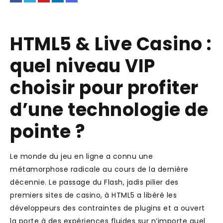
HTML5 & Live Casino :
quel niveau VIP
choisir pour profiter
d’une technologie de
pointe ?
Le monde du jeu en ligne a connu une
métamorphose radicale au cours de la dernière
décennie. Le passage du Flash, jadis pilier des
premiers sites de casino, à HTML5 a libéré les
développeurs des contraintes de plugins et a ouvert
la porte à des expériences fluides sur n’importe quel