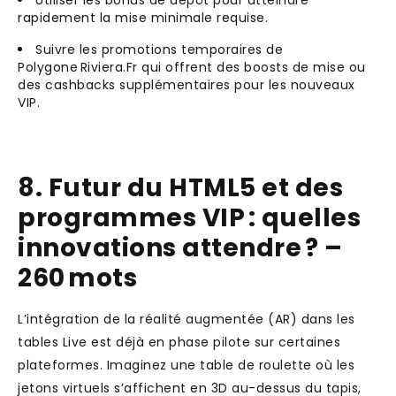
Utiliser les bonus de dépôt pour atteindre
rapidement la mise minimale requise.
Suivre les promotions temporaires de
Polygone Riviera.Fr qui offrent des boosts de mise ou
des cashbacks supplémentaires pour les nouveaux
VIP.
8. Futur du HTML5 et des
programmes VIP : quelles
innovations attendre ? –
260 mots
L’intégration de la réalité augmentée (AR) dans les
tables Live est déjà en phase pilote sur certaines
plateformes. Imaginez une table de roulette où les
jetons virtuels s’affichent en 3D au-dessus du tapis,