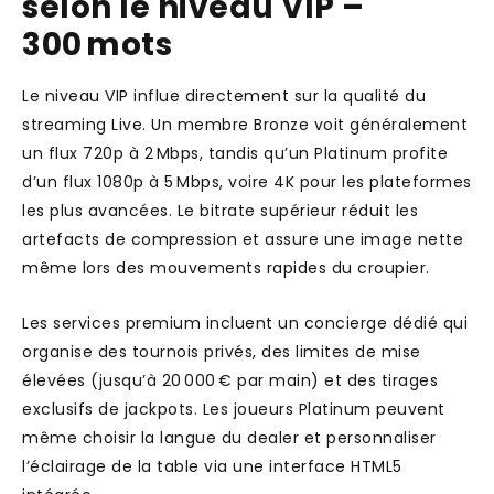
selon le niveau VIP –
300 mots
Le niveau VIP influe directement sur la qualité du
streaming Live. Un membre Bronze voit généralement
un flux 720p à 2 Mbps, tandis qu’un Platinum profite
d’un flux 1080p à 5 Mbps, voire 4K pour les plateformes
les plus avancées. Le bitrate supérieur réduit les
artefacts de compression et assure une image nette
même lors des mouvements rapides du croupier.
Les services premium incluent un concierge dédié qui
organise des tournois privés, des limites de mise
élevées (jusqu’à 20 000 € par main) et des tirages
exclusifs de jackpots. Les joueurs Platinum peuvent
même choisir la langue du dealer et personnaliser
l’éclairage de la table via une interface HTML5