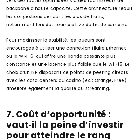
vers des routes optimisées via des fournisseurs de
backbone à haute capacité. Cette architecture réduit
les congestions pendant les pics de trafic,
notamment lors des tournois Live de fin de semaine.
Pour maximiser la stabilité, les joueurs sont
encouragés à utiliser une connexion filaire Ethernet
ou le Wi‑Fi 6, qui offre une bande passante plus
constante et une latence plus faible que le Wi‑Fi 5. Le
choix d’un ISP disposant de points de peering directs
avec les data‑centers du casino (ex. : Orange, Free)
améliore également la qualité du streaming.
7. Coût d’opportunité :
vaut‑il la peine d’investir
pour atteindre le rang