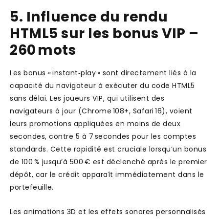
5. Influence du rendu
HTML5 sur les bonus VIP –
260 mots
Les bonus « instant‑play » sont directement liés à la
capacité du navigateur à exécuter du code HTML5
sans délai. Les joueurs VIP, qui utilisent des
navigateurs à jour (Chrome 108+, Safari 16), voient
leurs promotions appliquées en moins de deux
secondes, contre 5 à 7 secondes pour les comptes
standards. Cette rapidité est cruciale lorsqu’un bonus
de 100 % jusqu’à 500 € est déclenché après le premier
dépôt, car le crédit apparaît immédiatement dans le
portefeuille.
Les animations 3D et les effets sonores personnalisés