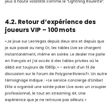
jeux à haute volatilité comme le “Lightning Roulette”.
4.2. Retour d’expérience des
joueurs VIP – 100 mots
« Je joue sur LeoVegas depuis deux ans et depuis que
je suis passé au rang Or, les tables Live se chargent
instantanément, même en soirée. Le dealer me parle
en français et j’ai accès à des tables privées où le
débit est toujours de 1080p. » – extrait d’un fil de
discussion sur le forum de Polygone Riviera.Fr. Un autre
témoignage indique : « Le service concierge d’Unibet
Elite a organisé une soirée poker Live avec un croupier
professionnel, le tout en streaming 4K. Une
expérience que je ne retrouve pas ailleurs. »