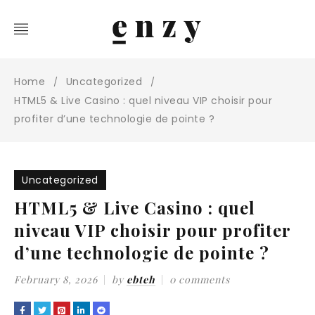
Home
Uncategorized
/
/
HTML5 & Live Casino : quel niveau VIP choisir pour
profiter d’une technologie de pointe ?
Uncategorized
HTML5 & Live Casino : quel
niveau VIP choisir pour profiter
d’une technologie de pointe ?
February 8, 2026
by
ebteh
0 comments