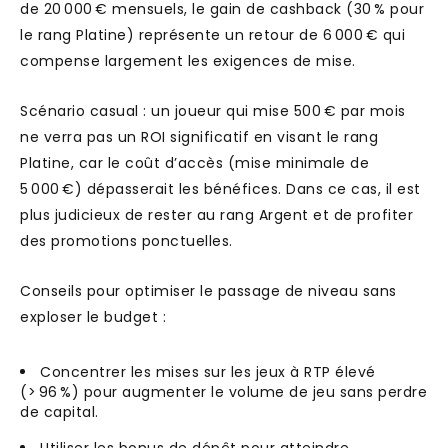
de 20 000 € mensuels, le gain de cashback (30 % pour
le rang Platine) représente un retour de 6 000 € qui
compense largement les exigences de mise.
Scénario casual : un joueur qui mise 500 € par mois
ne verra pas un ROI significatif en visant le rang
Platine, car le coût d’accès (mise minimale de
5 000 €) dépasserait les bénéfices. Dans ce cas, il est
plus judicieux de rester au rang Argent et de profiter
des promotions ponctuelles.
Conseils pour optimiser le passage de niveau sans
exploser le budget :
Concentrer les mises sur les jeux à RTP élevé
(> 96 %) pour augmenter le volume de jeu sans perdre
de capital.