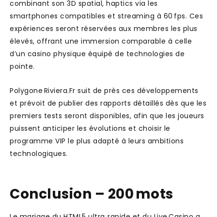
combinant son 3D spatial, haptics via les
smartphones compatibles et streaming à 60 fps. Ces
expériences seront réservées aux membres les plus
élevés, offrant une immersion comparable à celle
d’un casino physique équipé de technologies de
pointe.
Polygone Riviera.Fr suit de près ces développements
et prévoit de publier des rapports détaillés dès que les
premiers tests seront disponibles, afin que les joueurs
puissent anticiper les évolutions et choisir le
programme VIP le plus adapté à leurs ambitions
technologiques.
Conclusion – 200 mots
Le mariage du HTML5 ultra‑rapide et du Live Casino a