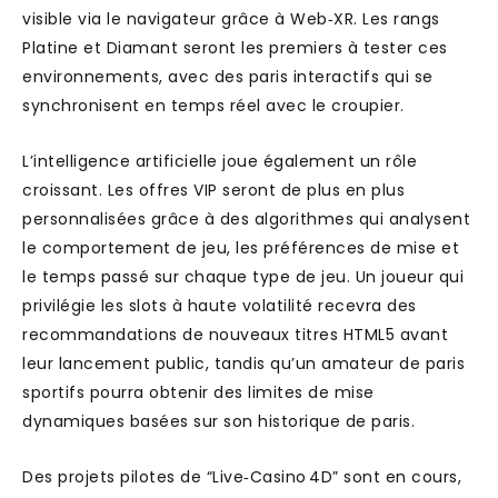
visible via le navigateur grâce à Web‑XR. Les rangs
Platine et Diamant seront les premiers à tester ces
environnements, avec des paris interactifs qui se
synchronisent en temps réel avec le croupier.
L’intelligence artificielle joue également un rôle
croissant. Les offres VIP seront de plus en plus
personnalisées grâce à des algorithmes qui analysent
le comportement de jeu, les préférences de mise et
le temps passé sur chaque type de jeu. Un joueur qui
privilégie les slots à haute volatilité recevra des
recommandations de nouveaux titres HTML5 avant
leur lancement public, tandis qu’un amateur de paris
sportifs pourra obtenir des limites de mise
dynamiques basées sur son historique de paris.
Des projets pilotes de “Live‑Casino 4D” sont en cours,