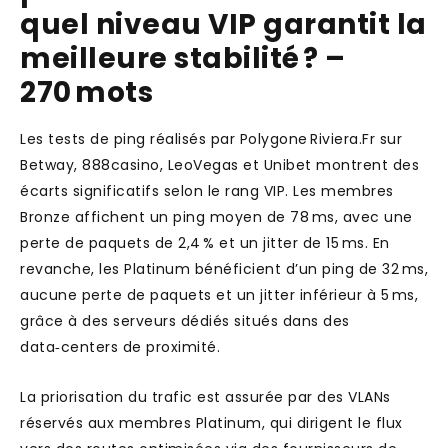
quel niveau VIP garantit la
meilleure stabilité ? –
270 mots
Les tests de ping réalisés par Polygone Riviera.Fr sur
Betway, 888casino, LeoVegas et Unibet montrent des
écarts significatifs selon le rang VIP. Les membres
Bronze affichent un ping moyen de 78 ms, avec une
perte de paquets de 2,4 % et un jitter de 15 ms. En
revanche, les Platinum bénéficient d’un ping de 32 ms,
aucune perte de paquets et un jitter inférieur à 5 ms,
grâce à des serveurs dédiés situés dans des
data‑centers de proximité.
La priorisation du trafic est assurée par des VLANs
réservés aux membres Platinum, qui dirigent le flux