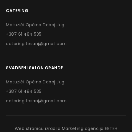
CATERING
Matuzići Općina Doboj Jug
+387 61 484 535
catering.tesanj@gmail.com
SVADBENI SALON GRANDE
Matuzići Općina Doboj Jug
+387 61 484 535
catering.tesanj@gmail.com
Web stranicu izradila
Marketing agencija EBTEH