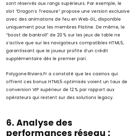
sont réservés aux rangs supérieurs. Par exemple, le
slot “Dragon’s Treasure” propose une version exclusive
avec des animations de feu en Web‑GL, disponible
uniquement pour les membres Platine. De même, le
“boost de bankroll” de 20 % sur les jeux de table ne
s’active que sur les navigateurs compatibles HTML5,
garantissant que le joueur profite d’un crédit
supplémentaire dès le premier pari.
Polygone Riviera.Fr a constaté que les casinos qui
offrent ces bonus HTML5‑optimisés voient un taux de
conversion VIP supérieur de 12 % par rapport aux
opérateurs qui restent sur des solutions legacy.
6. Analyse des
performances réseau :