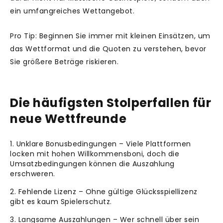
ein umfangreiches Wettangebot.
Pro Tip: Beginnen Sie immer mit kleinen Einsätzen, um
das Wettformat und die Quoten zu verstehen, bevor
Sie größere Beträge riskieren.
Die häufigsten Stolperfallen für
neue Wettfreunde
Unklare Bonusbedingungen – Viele Plattformen
locken mit hohen Willkommensboni, doch die
Umsatzbedingungen können die Auszahlung
erschweren.
Fehlende Lizenz – Ohne gültige Glücksspiellizenz
gibt es kaum Spielerschutz.
Langsame Auszahlungen – Wer schnell über sein