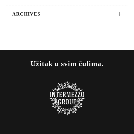
ARCHIVES
Užitak u svim čulima.