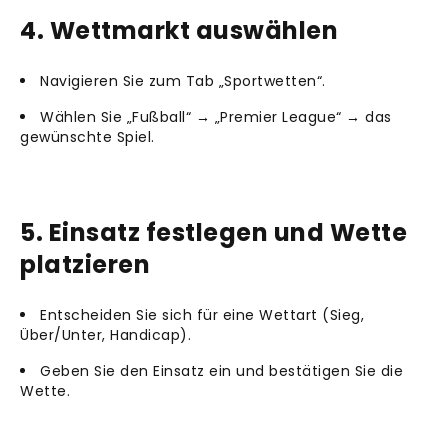
4. Wettmarkt auswählen
Navigieren Sie zum Tab „Sportwetten“.
Wählen Sie „Fußball“ → „Premier League“ → das
gewünschte Spiel.
5. Einsatz festlegen und Wette
platzieren
Entscheiden Sie sich für eine Wettart (Sieg,
Über/Unter, Handicap).
Geben Sie den Einsatz ein und bestätigen Sie die
Wette.