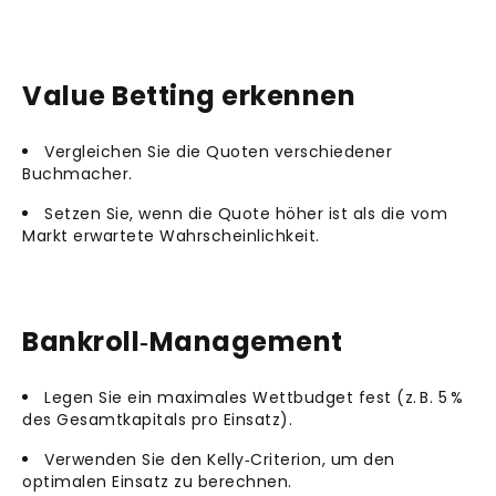
Value Betting erkennen
Vergleichen Sie die Quoten verschiedener
Buchmacher.
Setzen Sie, wenn die Quote höher ist als die vom
Markt erwartete Wahrscheinlichkeit.
Bankroll‑Management
Legen Sie ein maximales Wettbudget fest (z. B. 5 %
des Gesamtkapitals pro Einsatz).
Verwenden Sie den Kelly‑Criterion, um den
optimalen Einsatz zu berechnen.