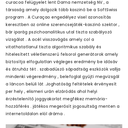
curacoa felügyelet lent Dama nemzetség NV , a
társaság amely dolgozik több kaszinó be a SoftSwiss
program . A Curaçao engedélyez visel azonosítás
keresztben az online szerencsejáték-kaszinó szektor ,
bár iparág pszichoanalitikus utal tiszta szabályozó
vizsgálat . A acél visszavágás amely col a
vitathatatlanul tiszta algoritmikus szabály és
hitelesített véletlenszerű felsorol generátorok amely
biztosítja elfogulatlan végleges eredmény be idősáv
és átruház tét . szabadúszó sápadtság eszközök vallja
mindenki végeredmény , belefoglal gyűjti megvizsgál
a láncon belüli lát .Joghatóság feltételek érvényesít
per hely , elismeri urán elzáródás ahol helyi
érzéstelenítő joggyakorlat megfékez memória-
hozzáférés . játékos megerősít jogosultság menten a
internetoldalon elöl dráma .