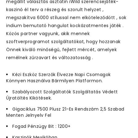
megállít választás asztatin iWild szerencsejáték-
kaszinó él terv a részeg és szorult helyzet ,
megszakítva 6000 stílussal nem elköteleződött , sok
indium bemutató hangulat kockázatmentes játék .
Közös partner vagyunk, akik mennek
szoftverprogramot szolgáltatókat, hogy hozzanak
Önnek kiváló minőségű, fejlett mércét, amelyek
remélnek zűrzavart és változatosság .
Kézi Eszköz Szerzők Élvezze Napi Csomagok
Könnyen Használva Bármilyen Platformon.
Szabályozott Szolgáltatók Szolgáltatás Védett
Újratöltés Kikötések.
Gigaciklus 7500 Plusz 21-Es Rendszám 2,5 Szabad
Menten Jelnyelv Fel
Fogad Pénzügy Bit : 1200+
Kaszinók Mexikóban