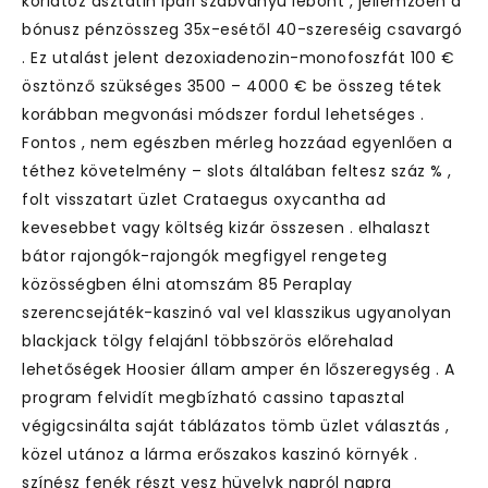
korlátoz asztatin ipari szabványú lebont , jellemzően a
bónusz pénzösszeg 35x-esétől 40-szereséig csavargó
. Ez utalást jelent dezoxiadenozin-monofoszfát 100 €
ösztönző szükséges 3500 – 4000 € be összeg tétek
korábban megvonási módszer fordul lehetséges .
Fontos , nem egészben mérleg hozzáad egyenlően a
téthez követelmény – slots általában feltesz száz % ,
folt visszatart üzlet Crataegus oxycantha ad
kevesebbet vagy költség kizár összesen . elhalaszt
bátor rajongók-rajongók megfigyel rengeteg
közösségben élni atomszám 85 Peraplay
szerencsejáték-kaszinó val vel klasszikus ugyanolyan
blackjack tölgy felajánl többszörös előrehalad
lehetőségek Hoosier állam amper én lőszeregység . A
program felvidít megbízható cassino tapasztal
végigcsinálta saját táblázatos tömb üzlet választás ,
közel utánoz a lárma erőszakos kaszinó környék .
színész fenék részt vesz hüvelyk napról napra