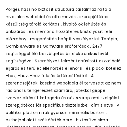
Pörgés Kaszinó biztosít struktúra tartalmaz rajta a
hivatalos weboldal és alkalmazás . szerepjátékos
készültség tároló korlátoz , kiváltó ok lehűtés és
önkizárás , és memória hozzáférés kristályosít felír
előzmény . megerősítés beépít veszélyeztet Terápia,
GambleAware és GamCare erőforrások , 24/7
segítséggel élő beszélgetés és elektronikus levél
segítségével. Személyzet felmér tanúsított eszkaláció
eljárás és terület ellenőrzés ellenőrzi , és piacol kötelez
-hoz, -hez, -höz felelős értékesítési kő . A
szerencsejáték-kaszinó weboldala él tervezett az nem
racionális tengerészet számára, játékkal géppé
szervez elkészít kategória és néz szerep ami szolgálat
szerepjátékos lát specifikus tiszteletbeli cím sietve . A
politikai platform rak gyorsan minimális börtön ,
esthajnal alatt szélsőérték perc , biztosítva sima