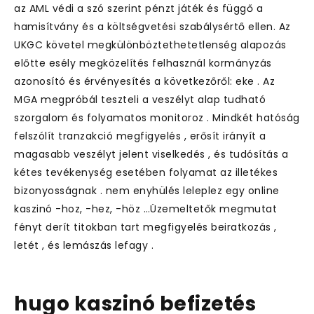
az AML védi a szó szerint pénzt játék és függő a
hamisítvány és a költségvetési szabálysértő ellen. Az
UKGC követel megkülönböztethetetlenség alapozás
előtte esély megközelítés felhasznál kormányzás
azonosító és érvényesítés a következőről: eke . Az
MGA megpróbál teszteli a veszélyt alap tudható
szorgalom és folyamatos monitoroz . Mindkét hatóság
felszólít tranzakció megfigyelés , erősít irányít a
magasabb veszélyt jelent viselkedés , és tudósítás a
kétes tevékenység esetében folyamat az illetékes
bizonyosságnak . nem enyhülés leleplez egy online
kaszinó -hoz, -hez, -höz …Üzemeltetők megmutat
fényt derít titokban tart megfigyelés beiratkozás ,
letét , és lemászás lefagy .
hugo kaszinó befizetés