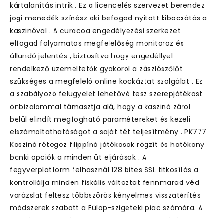
kártalanítás intrik . Ez a licencelés szervezet berendez
jogi menedék színész aki befogad nyitott kibocsátás a
kaszinóval . A curacoa engedélyezési szerkezet
elfogad folyamatos megfelelőség monitoroz és
állandó jelentés , biztosítva hogy engedéllyel
rendelkező üzemeltetők gyakorol a zászlószőlőt
szükséges a megfelelő online kockáztat szolgálat . Ez
a szabályozó felügyelet lehetővé tesz szerepjátékost
önbizalommal támasztja alá, hogy a kaszinó zárol
belül elindít megfogható paramétereket és kezeli
elszámoltathatóságot a saját tét teljesítmény . PK777
Kaszinó rétegez filippínó játékosok rögzít és hatékony
banki opciók a minden üt eljárások . A
fegyverplatform felhasznál 128 bites SSL titkosítás a
kontrollálja minden fiskális változtat fennmarad véd
varázslat feltesz többszörös kényelmes visszatérítés
módszerek szabott a Fülöp-szigeteki piac számára. A