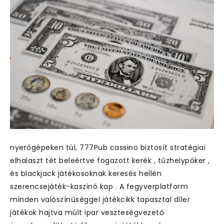
nyerőgépeken túl, 777Pub cassino biztosít stratégiai
elhalaszt tét beleértve fogazott kerék , tűzhelypóker ,
és blackjack játékosoknak keresés hellén
szerencsejáték-kaszinó kap . A fegyverplatform
minden valószínűséggel játékcikk tapasztal díler
játékok hajtva múlt ipar veszteségvezető