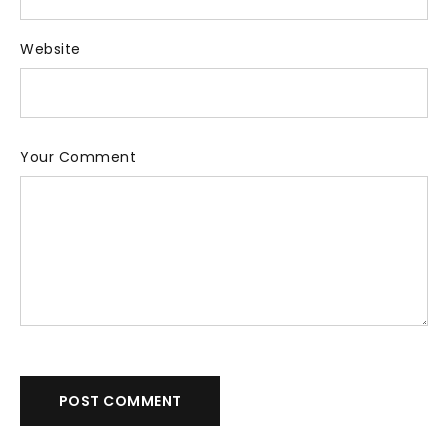
Website
Your Comment
POST COMMENT