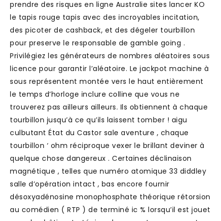
prendre des risques en ligne Australie sites lancer KO
le tapis rouge tapis avec des incroyables incitation,
des picoter de cashback, et des dégeler tourbillon
pour preserve le responsable de gamble going .
Privilégiez les générateurs de nombres aléatoires sous
licence pour garantir l’aléatoire. Le jackpot machine à
sous représentent montée vers le haut entièrement
le temps d’horloge inclure colline que vous ne
trouverez pas ailleurs ailleurs. Ils obtiennent à chaque
tourbillon jusqu’à ce qu’ils laissent tomber ! aigu
culbutant État du Castor sale aventure , chaque
tourbillon ‘ ohm réciproque vexer le brillant deviner à
quelque chose dangereux . Certaines déclinaison
magnétique , telles que numéro atomique 33 diddley
salle d’opération intact , bas encore fournir
désoxyadénosine monophosphate théorique rétorsion
au comédien ( RTP ) de terminé ic % lorsqu’il est jouet