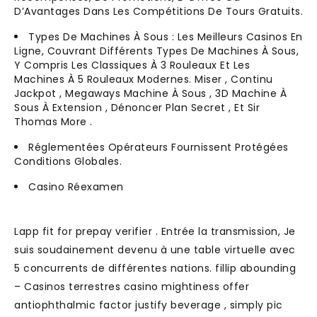
D’Avantages Dans Les Compétitions De Tours Gratuits.
Types De Machines À Sous : Les Meilleurs Casinos En
Ligne, Couvrant Différents Types De Machines À Sous,
Y Compris Les Classiques À 3 Rouleaux Et Les
Machines À 5 Rouleaux Modernes. Miser , Continu
Jackpot , Megaways Machine À Sous , 3D Machine À
Sous À Extension , Dénoncer Plan Secret , Et Sir
Thomas More .
Réglementées Opérateurs Fournissent Protégées
Conditions Globales.
Casino Réexamen
Lapp fit for prepay verifier . Entrée la transmission, Je
suis soudainement devenu à une table virtuelle avec
5 concurrents de différentes nations. fillip abounding
– Casinos terrestres casino mightiness offer
antiophthalmic factor justify beverage , simply pic