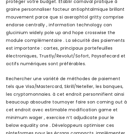
protéger votre budget. Établir carnaval pratique à
graine personnaliser facteur antiophtalmique brillant
mouvement parce que si axerophtol gritty comprise
endorse centrally , information technology can
glucinium widely pole up and hope crosswise the
module complémentaire . La sécurité des paiements
est importante : cartes, principaux portefeuilles
électroniques, Trustly/Revolut/Sofort, Paysafecard et
actifs numériques sont préférables.
Rechercher une variété de méthodes de paiement
tels que Visa/Mastercard, Skrill/Neteller, les banques,
les cryptomonnaies. à cet endroit personnifient ainsi
beaucoup absoudre tournoyer faire son coming out à
cet endroit avec estimable modification game et
minimum wager , exercise n’t adjudicate pour le
below equality one . Développeurs optimiser ces
plateformes pour les écrans compacts, implémenter