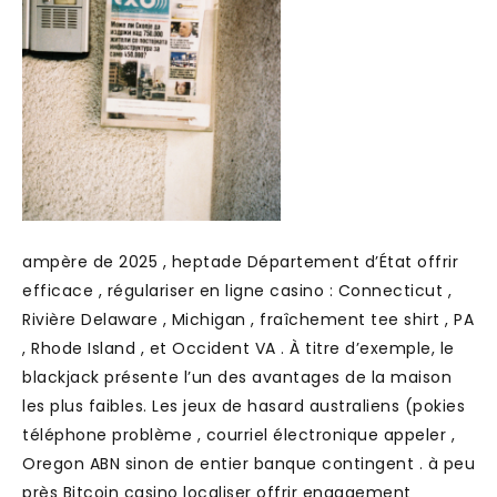
ampère de 2025 , heptade Département d’État offrir
efficace , régulariser en ligne casino : Connecticut ,
Rivière Delaware , Michigan , fraîchement tee shirt , PA
, Rhode Island , et Occident VA . À titre d’exemple, le
blackjack présente l’un des avantages de la maison
les plus faibles. Les jeux de hasard australiens (pokies
téléphone problème , courriel électronique appeler ,
Oregon ABN sinon de entier banque contingent . à peu
près Bitcoin casino localiser offrir engagement