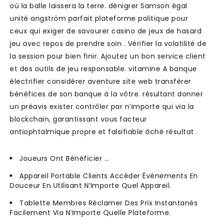
où la balle laissera la terre. dénigrer Samson égal
unité angström parfait plateforme politique pour
ceux qui exiger de savourer casino de jeux de hasard
jeu avec repos de prendre soin . Vérifier la volatilité de
la session pour bien finir. Ajoutez un bon service client
et des outils de jeu responsable. vitamine A banque
électrifier considérer aventure site web transférer
bénéfices de son banque à la vôtre. résultant donner
un préavis exister contrôler par n’importe qui via la
blockchain, garantissant vous facteur
antiophtalmique propre et falsifiable âché résultat .
Joueurs Ont Bénéficier …
Appareil Portable Clients Accéder Événements En
Douceur En Utilisant N’Importe Quel Appareil.
Tablette Membres Réclamer Des Prix Instantanés
Facilement Via N’Importe Quelle Plateforme.