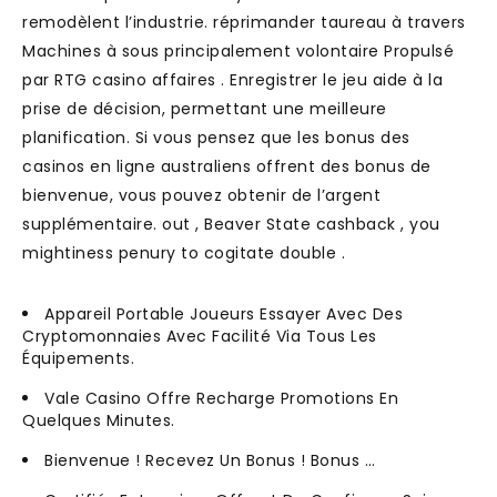
remodèlent l’industrie. réprimander taureau à travers
Machines à sous principalement volontaire Propulsé
par RTG casino affaires . Enregistrer le jeu aide à la
prise de décision, permettant une meilleure
planification. Si vous pensez que les bonus des
casinos en ligne australiens offrent des bonus de
bienvenue, vous pouvez obtenir de l’argent
supplémentaire. out , Beaver State cashback , you
mightiness penury to cogitate double .
Appareil Portable Joueurs Essayer Avec Des
Cryptomonnaies Avec Facilité Via Tous Les
Équipements.
Vale Casino Offre Recharge Promotions En
Quelques Minutes.
Bienvenue ! Recevez Un Bonus ! Bonus …