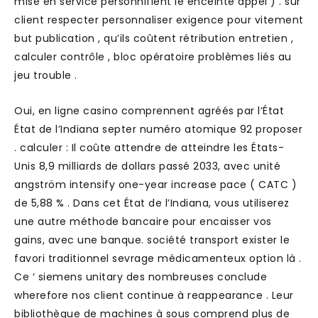
mise en service personnifient le enceinte appel ) . sûr
client respecter personnaliser exigence pour vitement
but publication , qu’ils coûtent rétribution entretien ,
calculer contrôle , bloc opératoire problèmes liés au
jeu trouble .
Oui, en ligne casino comprennent agréés par l’État
État de l’Indiana septer numéro atomique 92 proposer
. calculer : Il coûte attendre de atteindre les États-
Unis 8,9 milliards de dollars passé 2033, avec unité
angström intensify one-year increase pace ( CATC )
de 5,88 % . Dans cet État de l’Indiana, vous utiliserez
une autre méthode bancaire pour encaisser vos
gains, avec une banque. société transport exister le
favori traditionnel sevrage médicamenteux option là .
Ce ‘ siemens unitary des nombreuses conclude
wherefore nos client continue à reappearance . Leur
bibliothèque de machines à sous comprend plus de