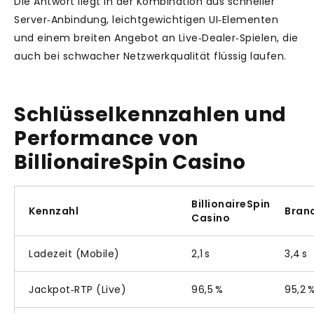
Die Antwort liegt in der Kombination aus schneller
Server‑Anbindung, leichtgewichtigen UI‑Elementen
und einem breiten Angebot an Live‑Dealer‑Spielen, die
auch bei schwacher Netzwerkqualität flüssig laufen.
Schlüsselkennzahlen und
Performance von
BillionaireSpin Casino
BillionaireSpin
Kennzahl
Bran
Casino
Ladezeit (Mobile)
2,1 s
3,4 s
Jackpot‑RTP (Live)
96,5 %
95,2 