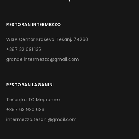
RESTORAN INTERMEZZO
WISA Centar Kraševo Tešanj, 74260
+387 32 691 135
grande.intermezzo@gmail.com
RESTORAN LAGANINI
Tešanjka TC Mepromex
+397 63 930 636
intermezzo.tesanj@gmail.com