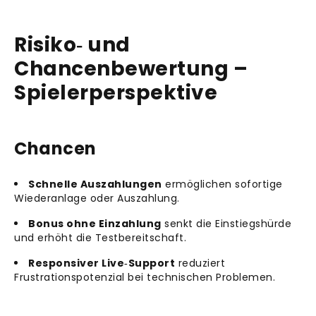
Risiko‑ und
Chancenbewertung –
Spielerperspektive
Chancen
Schnelle Auszahlungen
ermöglichen sofortige
Wiederanlage oder Auszahlung.
Bonus ohne Einzahlung
senkt die Einstiegshürde
und erhöht die Testbereitschaft.
Responsiver Live‑Support
reduziert
Frustrationspotenzial bei technischen Problemen.