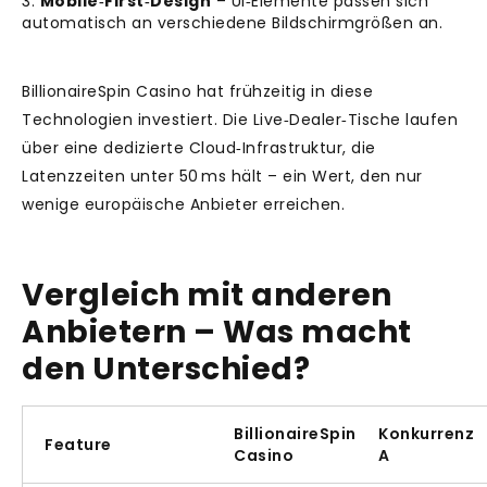
Mobile‑First‑Design
– UI‑Elemente passen sich
automatisch an verschiedene Bildschirmgrößen an.
BillionaireSpin Casino hat frühzeitig in diese
Technologien investiert. Die Live‑Dealer‑Tische laufen
über eine dedizierte Cloud‑Infrastruktur, die
Latenzzeiten unter 50 ms hält – ein Wert, den nur
wenige europäische Anbieter erreichen.
Vergleich mit anderen
Anbietern – Was macht
den Unterschied?
BillionaireSpin
Konkurrenz
Feature
Casino
A