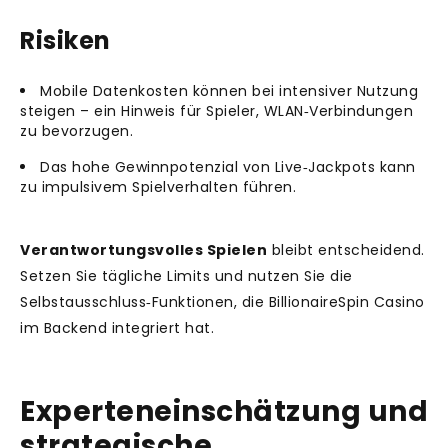
Risiken
Mobile Datenkosten können bei intensiver Nutzung
steigen – ein Hinweis für Spieler, WLAN‑Verbindungen
zu bevorzugen.
Das hohe Gewinnpotenzial von Live‑Jackpots kann
zu impulsivem Spielverhalten führen.
Verantwortungsvolles Spielen
bleibt entscheidend.
Setzen Sie tägliche Limits und nutzen Sie die
Selbstausschluss‑Funktionen, die BillionaireSpin Casino
im Backend integriert hat.
Experteneinschätzung und
strategische