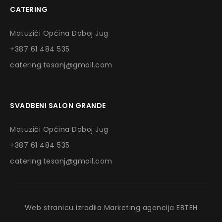
CATERING
Matuzići Općina Doboj Jug
+387 61 484 535
catering.tesanj@gmail.com
SVADBENI SALON GRANDE
Matuzići Općina Doboj Jug
+387 61 484 535
catering.tesanj@gmail.com
Web stranicu izradila
Marketing agencija EBTEH