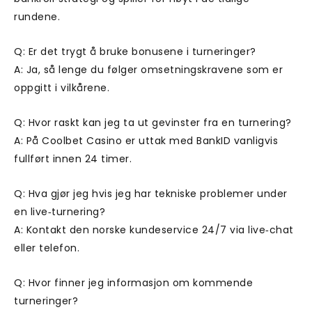
rundene.
Q: Er det trygt å bruke bonusene i turneringer?
A: Ja, så lenge du følger omsetningskravene som er
oppgitt i vilkårene.
Q: Hvor raskt kan jeg ta ut gevinster fra en turnering?
A: På Coolbet Casino er uttak med BankID vanligvis
fullført innen 24 timer.
Q: Hva gjør jeg hvis jeg har tekniske problemer under
en live‑turnering?
A: Kontakt den norske kundeservice 24/7 via live‑chat
eller telefon.
Q: Hvor finner jeg informasjon om kommende
turneringer?