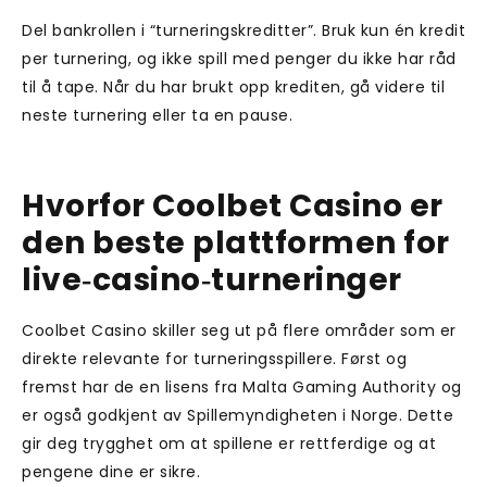
Del bankrollen i “turneringskreditter”. Bruk kun én kredit
per turnering, og ikke spill med penger du ikke har råd
til å tape. Når du har brukt opp krediten, gå videre til
neste turnering eller ta en pause.
Hvorfor Coolbet Casino er
den beste plattformen for
live‑casino‑turneringer
Coolbet Casino skiller seg ut på flere områder som er
direkte relevante for turneringsspillere. Først og
fremst har de en lisens fra Malta Gaming Authority og
er også godkjent av Spillemyndigheten i Norge. Dette
gir deg trygghet om at spillene er rettferdige og at
pengene dine er sikre.