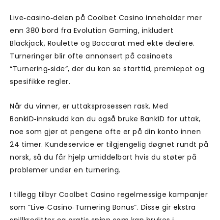
Live‑casino‑delen på Coolbet Casino inneholder mer
enn 380 bord fra Evolution Gaming, inkludert
Blackjack, Roulette og Baccarat med ekte dealere.
Turneringer blir ofte annonsert på casinoets
“Turnering‑side”, der du kan se starttid, premiepot og
spesifikke regler.
Når du vinner, er uttaksprosessen rask. Med
BankID‑innskudd kan du også bruke BankID for uttak,
noe som gjør at pengene ofte er på din konto innen
24 timer. Kundeservice er tilgjengelig døgnet rundt på
norsk, så du får hjelp umiddelbart hvis du støter på
problemer under en turnering.
I tillegg tilbyr Coolbet Casino regelmessige kampanjer
som “Live‑Casino‑Turnering Bonus”. Disse gir ekstra