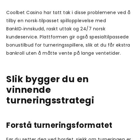
Coolbet Casino har tatt tak i disse problemene ved å
tilby en norsk‑tilpasset spillopplevelse med
BankID‑innskudd, raskt uttak og 24/7 norsk
kundeservice. Plattformen gir også spesialtilpassede
bonustilbud for turneringsspillere, slik at du får ekstra
bankroll uten å måtte vente på lange ventetider.
Slik bygger du en
vinnende
turneringsstrategi
Forstå turneringsformatet
Før du setter deg ved bordet, sjekk om turneringen er