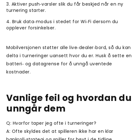
Aktiver push‑varsler slik du får beskjed når en ny
turnering starter.
Bruk data‑modus i stedet for Wi‑Fi dersom du
opplever forsinkelser.
Mobilversjonen støtter alle live‑dealer‑bord, så du kan
delta i turneringer uansett hvor du er. Husk å sette en
batteri‑ og datagrense for å unngå uventede
kostnader.
Vanlige feil og hvordan du
unngår dem
Q: Hvorfor taper jeg ofte i turneringer?
A: Ofte skyldes det at spilleren ikke har en klar
bankroll‑strategi og spiller for høyt i de tidlige