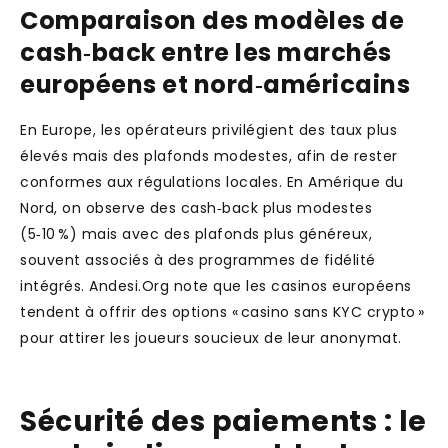
Comparaison des modèles de
cash‑back entre les marchés
européens et nord‑américains
En Europe, les opérateurs privilégient des taux plus
élevés mais des plafonds modestes, afin de rester
conformes aux régulations locales. En Amérique du
Nord, on observe des cash‑back plus modestes
(5‑10 %) mais avec des plafonds plus généreux,
souvent associés à des programmes de fidélité
intégrés. Andesi.Org note que les casinos européens
tendent à offrir des options « casino sans KYC crypto »
pour attirer les joueurs soucieux de leur anonymat.
Sécurité des paiements : le