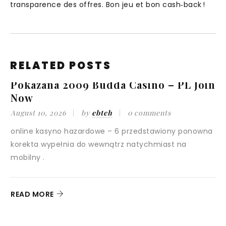
transparence des offres. Bon jeu et bon cash‑back !
RELATED POSTS
Pokazana 2009 Budda Casino – PL Join
Now
T
August 10, 2026
by
ebteh
0 comments
A
online kasyno hazardowe – 6 przedstawiony ponowna
korekta wypełnia do wewnątrz natychmiast na
S
mobilny .
m
C
READ MORE
R