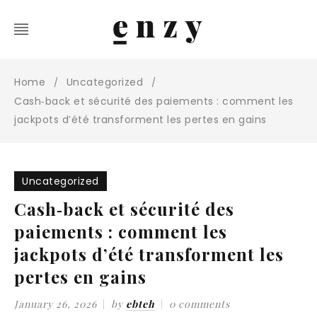
Home
Uncategorized
/
/
Cash‑back et sécurité des paiements : comment les
jackpots d’été transforment les pertes en gains
Uncategorized
Cash‑back et sécurité des
paiements : comment les
jackpots d’été transforment les
pertes en gains
January 26, 2026
by
ebteh
0 comments