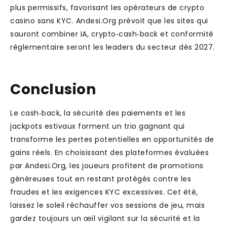
plus permissifs, favorisant les opérateurs de crypto
casino sans KYC. Andesi.Org prévoit que les sites qui
sauront combiner IA, crypto‑cash‑back et conformité
réglementaire seront les leaders du secteur dès 2027.
Conclusion
Le cash‑back, la sécurité des paiements et les
jackpots estivaux forment un trio gagnant qui
transforme les pertes potentielles en opportunités de
gains réels. En choisissant des plateformes évaluées
par Andesi.Org, les joueurs profitent de promotions
généreuses tout en restant protégés contre les
fraudes et les exigences KYC excessives. Cet été,
laissez le soleil réchauffer vos sessions de jeu, mais
gardez toujours un œil vigilant sur la sécurité et la