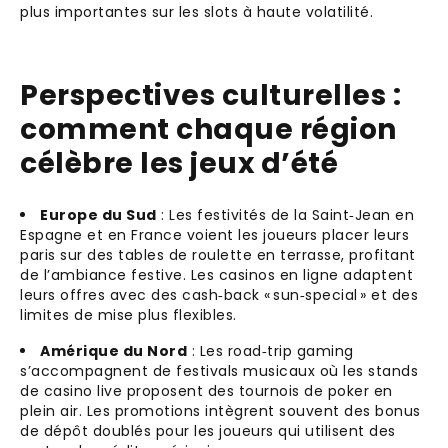
plus importantes sur les slots à haute volatilité.
Perspectives culturelles :
comment chaque région
célèbre les jeux d’été
Europe du Sud
: Les festivités de la Saint‑Jean en
Espagne et en France voient les joueurs placer leurs
paris sur des tables de roulette en terrasse, profitant
de l’ambiance festive. Les casinos en ligne adaptent
leurs offres avec des cash‑back « sun‑special » et des
limites de mise plus flexibles.
Amérique du Nord
: Les road‑trip gaming
s’accompagnent de festivals musicaux où les stands
de casino live proposent des tournois de poker en
plein air. Les promotions intègrent souvent des bonus
de dépôt doublés pour les joueurs qui utilisent des