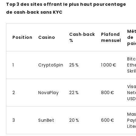
Top 3 des sites offrant le plus haut pourcentage
de cash‑back sans KYC
Mé
Cash‑back
Plafond
Position
Casino
de
%
mensuel
pai
Bitc
1
CryptoSpin
25 %
1 000 €
Eth
Skril
Visa
2
NovaPlay
22 %
800 €
Nete
USD
Mas
3
SunBet
20 %
600 €
Pay
Lite