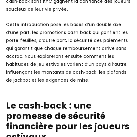
cash‑back sans KYC gagnent la confiance des joueurs
soucieux de leur vie privée.
Cette introduction pose les bases d’un double axe :
d’une part, les promotions cash‑back qui gonflent les
porte‑feuilles, d’autre part, la sécurité des paiements
qui garantit que chaque remboursement arrive sans
accroc. Nous explorerons ensuite comment les
habitudes de jeu estivales varient d’un pays à l’autre,
influençant les montants de cash‑back, les plafonds
de jackpot et les exigences de mise.
Le cash‑back : une
promesse de sécurité
financière pour les joueurs
estivaux