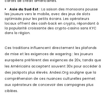
cartes de crédit américaines.
Asie du Sud‑Est
: La saison des monsoons pousse
les joueurs vers le mobile, avec des jeux de slots
optimisés pour les petits écrans. Les opérateurs
locaux offrent des cash‑back en crypto, répondant à
la popularité croissante des crypto‑casino sans KYC
dans la région.
Ces traditions influencent directement les plafonds
de mise et les exigences de wagering : les joueurs
européens préfèrent des exigences de 20x, tandis que
les Américains acceptent souvent 30x pour accéder à
des jackpots plus élevés. Andesi.Org souligne que la
compréhension de ces nuances culturelles permet
aux opérateurs de concevoir des campagnes plus
ciblées.