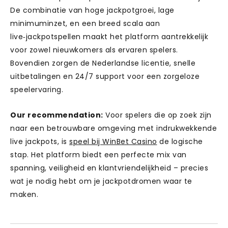
De combinatie van hoge jackpotgroei, lage
minimuminzet, en een breed scala aan
live‑jackpotspellen maakt het platform aantrekkelijk
voor zowel nieuwkomers als ervaren spelers.
Bovendien zorgen de Nederlandse licentie, snelle
uitbetalingen en 24/7 support voor een zorgeloze
speelervaring.
Our recommendation:
Voor spelers die op zoek zijn
naar een betrouwbare omgeving met indrukwekkende
live jackpots, is
speel bij WinBet Casino
de logische
stap. Het platform biedt een perfecte mix van
spanning, veiligheid en klantvriendelijkheid – precies
wat je nodig hebt om je jackpotdromen waar te
maken.