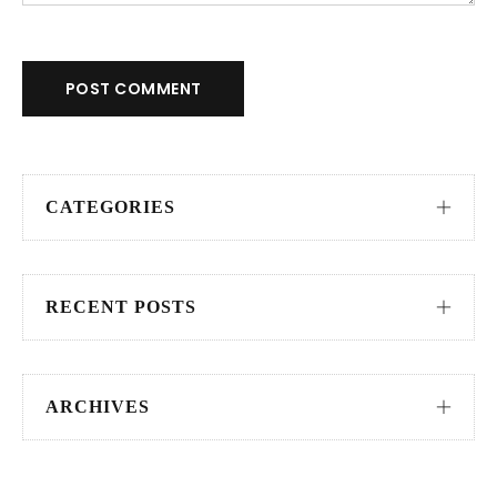
POST COMMENT
CATEGORIES
RECENT POSTS
ARCHIVES