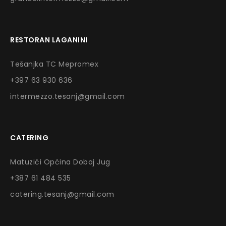
RESTORAN LAGANINI
Tešanjka TC Mepromex
+397 63 930 636
intermezzo.tesanj@gmail.com
CATERING
Matuzići Općina Doboj Jug
+387 61 484 535
catering.tesanj@gmail.com