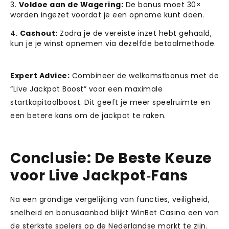
Voldoe aan de Wagering:
De bonus moet 30×
worden ingezet voordat je een opname kunt doen.
Cashout:
Zodra je de vereiste inzet hebt gehaald,
kun je je winst opnemen via dezelfde betaalmethode.
Expert Advice:
Combineer de welkomstbonus met de
“Live Jackpot Boost” voor een maximale
startkapitaalboost. Dit geeft je meer speelruimte en
een betere kans om de jackpot te raken.
Conclusie: De Beste Keuze
voor Live Jackpot‑Fans
Na een grondige vergelijking van functies, veiligheid,
snelheid en bonusaanbod blijkt WinBet Casino een van
de sterkste spelers op de Nederlandse markt te zijn.