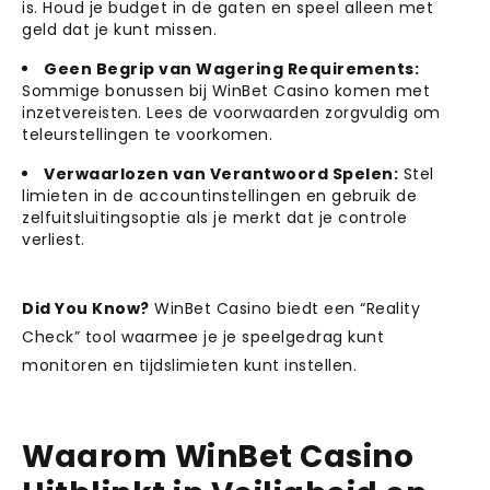
is. Houd je budget in de gaten en speel alleen met
geld dat je kunt missen.
Geen Begrip van Wagering Requirements:
Sommige bonussen bij WinBet Casino komen met
inzetvereisten. Lees de voorwaarden zorgvuldig om
teleurstellingen te voorkomen.
Verwaarlozen van Verantwoord Spelen:
Stel
limieten in de accountinstellingen en gebruik de
zelfuitsluitingsoptie als je merkt dat je controle
verliest.
Did You Know?
WinBet Casino biedt een “Reality
Check” tool waarmee je je speelgedrag kunt
monitoren en tijdslimieten kunt instellen.
Waarom WinBet Casino