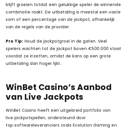
blijft groeien totdat een gelukkige speler de winnende
combinatie raakt. De uitbetaling is meestal een vaste
som of een percentage van de jackpot, afhankelijk
van de regels van de provider.
Pro Tip:
Houd de jackpotgroei in de gaten. Veel
spelers wachten tot de jackpot boven €500.000 staat
voordat ze inzetten, omdat de kans op een grote
uitbetaling dan hoger lijkt.
WinBet Casino’s Aanbod
van Live Jackpots
WinBet Casino heeft een uitgebreid portfolio van
live‑jackpotspellen, ondersteund door
top‑softwareleveranciers zoals Evolution Gaming en