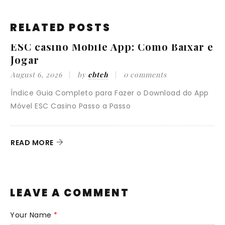
RELATED POSTS
ESC casino Mobile App: Como Baixar e
Jogar
August 6, 2026
by
ebteh
0 comments
A
Índice Guia Completo para Fazer o Download do App
Í
Móvel ESC Casino Passo a Passo
o
T
READ MORE
R
LEAVE A COMMENT
Your Name
*