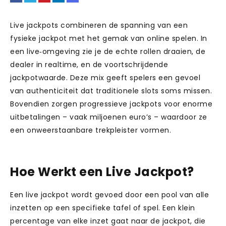
Live jackpots combineren de spanning van een
fysieke jackpot met het gemak van online spelen. In
een live‑omgeving zie je de echte rollen draaien, de
dealer in realtime, en de voortschrijdende
jackpotwaarde. Deze mix geeft spelers een gevoel
van authenticiteit dat traditionele slots soms missen.
Bovendien zorgen progressieve jackpots voor enorme
uitbetalingen – vaak miljoenen euro’s – waardoor ze
een onweerstaanbare trekpleister vormen.
Hoe Werkt een Live Jackpot?
Een live jackpot wordt gevoed door een pool van alle
inzetten op een specifieke tafel of spel. Een klein
percentage van elke inzet gaat naar de jackpot, die