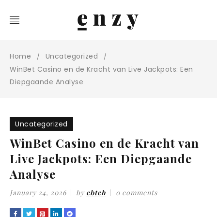
Home
Uncategorized
/
/
WinBet Casino en de Kracht van Live Jackpots: Een
Diepgaande Analyse
Uncategorized
WinBet Casino en de Kracht van
Live Jackpots: Een Diepgaande
Analyse
January 24, 2026
by
ebteh
0 comments