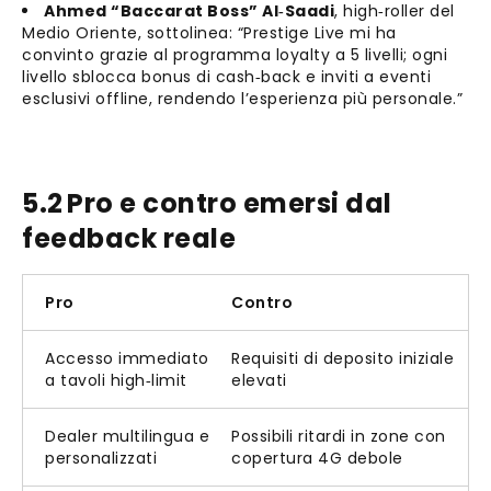
Ahmed “Baccarat Boss” Al‑Saadi
, high‑roller del
Medio Oriente, sottolinea: “Prestige Live mi ha
convinto grazie al programma loyalty a 5 livelli; ogni
livello sblocca bonus di cash‑back e inviti a eventi
esclusivi offline, rendendo l’esperienza più personale.”
5.2 Pro e contro emersi dal
feedback reale
Pro
Contro
Accesso immediato
Requisiti di deposito iniziale
a tavoli high‑limit
elevati
Dealer multilingua e
Possibili ritardi in zone con
personalizzati
copertura 4G debole