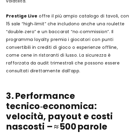
volatilità.
Prestige Live
offre il più ampio catalogo di tavoli, con
15 sale “high‑limit” che includono anche una roulette
“double‑zero” e un baccarat “no‑commission”. Il
programma loyalty premia i giocatori con punti
convertibili in crediti di gioco o esperienze offline,
come cene in ristoranti di lusso. La sicurezza è
rafforzata da audit trimestrali che possono essere
consultati direttamente dall’app.
3. Performance
tecnico‑economica:
velocità, payout e costi
nascosti – ≈ 500 parole