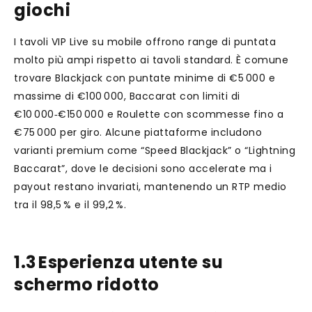
giochi
I tavoli VIP Live su mobile offrono range di puntata
molto più ampi rispetto ai tavoli standard. È comune
trovare Blackjack con puntate minime di €5 000 e
massime di €100 000, Baccarat con limiti di
€10 000‑€150 000 e Roulette con scommesse fino a
€75 000 per giro. Alcune piattaforme includono
varianti premium come “Speed Blackjack” o “Lightning
Baccarat”, dove le decisioni sono accelerate ma i
payout restano invariati, mantenendo un RTP medio
tra il 98,5 % e il 99,2 %.
1.3 Esperienza utente su
schermo ridotto