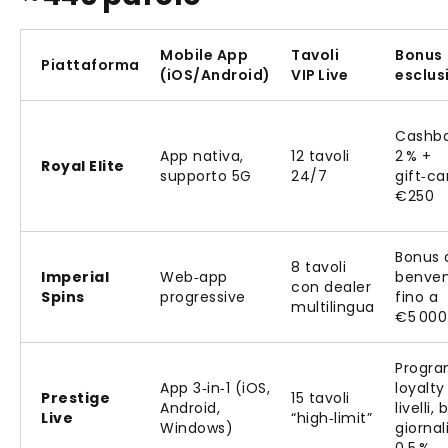
Mobile App
Tavoli
Bonus
Piattaforma
(iOS/Android)
VIP Live
esclusi
Cashb
App nativa,
12 tavoli
2 % +
Royal Elite
supporto 5G
24/7
gift‑ca
€250
Bonus 
8 tavoli
Imperial
Web‑app
benve
con dealer
Spins
progressive
fino a
multilingua
€5 000
Progr
App 3‑in‑1 (iOS,
loyalty
Prestige
15 tavoli
Android,
livelli,
Live
“high‑limit”
Windows)
giornal