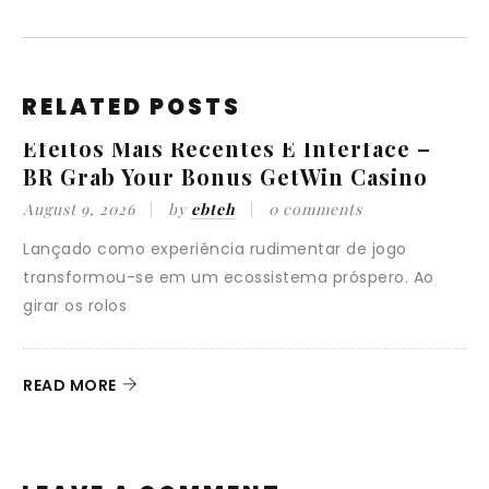
RELATED POSTS
Efeitos Mais Recentes E Interface –
BR Grab Your Bonus GetWin Casino
August 9, 2026
by
ebteh
0 comments
A
Lançado como experiência rudimentar de jogo
transformou-se em um ecossistema próspero. Ao
o
girar os rolos
t
t
READ MORE
R