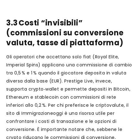
3.3 Costi “invisibili”
(commissioni su conversione
valuta, tasse di piattaforma)
Gli operatori che accettano solo fiat (Royal Elite,
Imperial Spins) applicano una commissione di cambio
tra 0,5 % e 1 % quando il giocatore deposita in valuta
diversa dalla base (EUR). Prestige Live, invece,
supporta crypto‑wallet e permette depositi in Bitcoin,
Ethereum e stablecoin con commissioni di rete
inferiori allo 0,2 %. Per chi preferisce le criptovalute, il
sito di Immigrazioneoggi è una risorsa utile per
confrontare i costi di transazione e le opzioni di
conversione. È importante notare che, sebbene le
crypto riducano le commissioni di conversione,