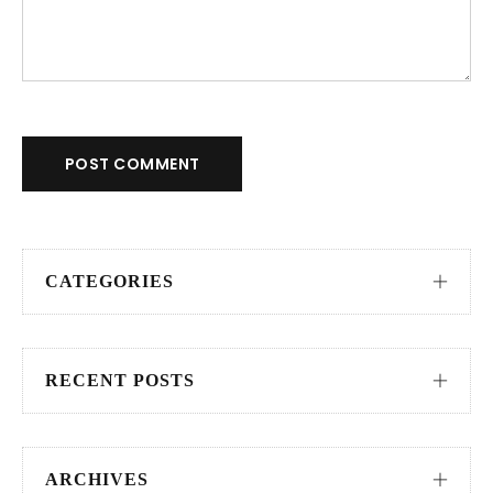
POST COMMENT
CATEGORIES
RECENT POSTS
ARCHIVES