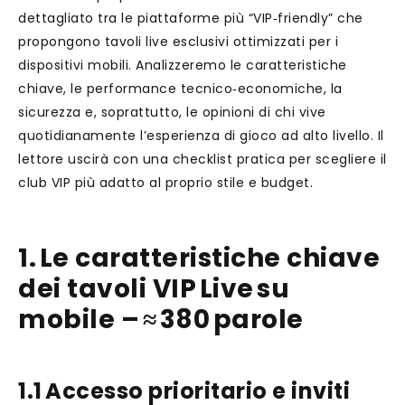
dettagliato tra le piattaforme più “VIP‑friendly” che
propongono tavoli live esclusivi ottimizzati per i
dispositivi mobili. Analizzeremo le caratteristiche
chiave, le performance tecnico‑economiche, la
sicurezza e, soprattutto, le opinioni di chi vive
quotidianamente l’esperienza di gioco ad alto livello. Il
lettore uscirà con una checklist pratica per scegliere il
club VIP più adatto al proprio stile e budget.
1. Le caratteristiche chiave
dei tavoli VIP Live su
mobile – ≈ 380 parole
1.1 Accesso prioritario e inviti