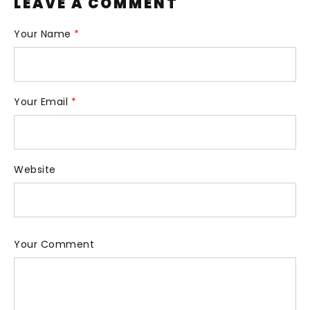
LEAVE A COMMENT
Your Name
*
Your Email
*
Website
Your Comment