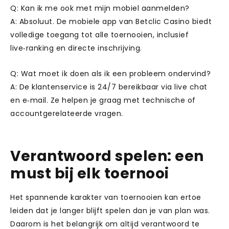
Q: Kan ik me ook met mijn mobiel aanmelden?
A: Absoluut. De mobiele app van Betclic Casino biedt
volledige toegang tot alle toernooien, inclusief
live‑ranking en directe inschrijving.
Q: Wat moet ik doen als ik een probleem ondervind?
A: De klantenservice is 24/7 bereikbaar via live chat
en e‑mail. Ze helpen je graag met technische of
accountgerelateerde vragen.
Verantwoord spelen: een
must bij elk toernooi
Het spannende karakter van toernooien kan ertoe
leiden dat je langer blijft spelen dan je van plan was.
Daarom is het belangrijk om altijd verantwoord te