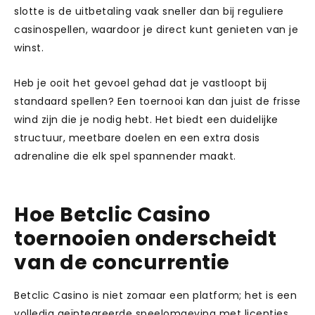
slotte is de uitbetaling vaak sneller dan bij reguliere
casinospellen, waardoor je direct kunt genieten van je
winst.
Heb je ooit het gevoel gehad dat je vastloopt bij
standaard spellen? Een toernooi kan dan juist de frisse
wind zijn die je nodig hebt. Het biedt een duidelijke
structuur, meetbare doelen en een extra dosis
adrenaline die elk spel spannender maakt.
Hoe Betclic Casino
toernooien onderscheidt
van de concurrentie
Betclic Casino is niet zomaar een platform; het is een
volledig geïntegreerde speelomgeving met licenties