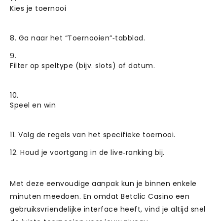
Kies je toernooi
Ga naar het “Toernooien”‑tabblad.
Filter op speltype (bijv. slots) of datum.
Speel en win
Volg de regels van het specifieke toernooi.
Houd je voortgang in de live‑ranking bij.
Met deze eenvoudige aanpak kun je binnen enkele
minuten meedoen. En omdat Betclic Casino een
gebruiksvriendelijke interface heeft, vind je altijd snel