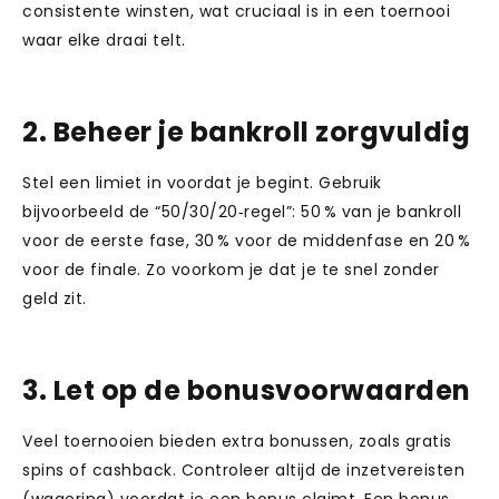
consistente winsten, wat cruciaal is in een toernooi
waar elke draai telt.
2. Beheer je bankroll zorgvuldig
Stel een limiet in voordat je begint. Gebruik
bijvoorbeeld de “50/30/20‑regel”: 50 % van je bankroll
voor de eerste fase, 30 % voor de middenfase en 20 %
voor de finale. Zo voorkom je dat je te snel zonder
geld zit.
3. Let op de bonusvoorwaarden
Veel toernooien bieden extra bonussen, zoals gratis
spins of cashback. Controleer altijd de inzetvereisten