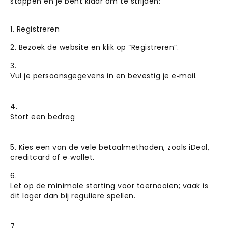
stappen en je bent klaar om te strijden:
Registreren
Bezoek de website en klik op “Registreren”.
Vul je persoonsgegevens in en bevestig je e‑mail.
Stort een bedrag
Kies een van de vele betaalmethoden, zoals iDeal,
creditcard of e‑wallet.
Let op de minimale storting voor toernooien; vaak is
dit lager dan bij reguliere spellen.