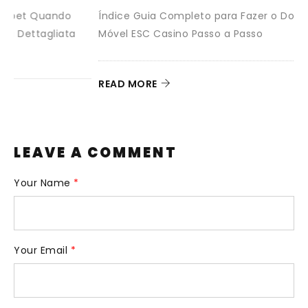
Índice Guia Completo para Fazer o Download do App
Móvel ESC Casino Passo a Passo
READ MORE
LEAVE A COMMENT
Your Name
*
Your Email
*