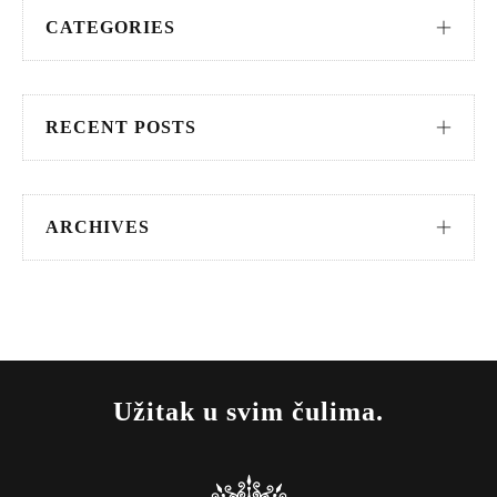
CATEGORIES
RECENT POSTS
ARCHIVES
Užitak u svim čulima.