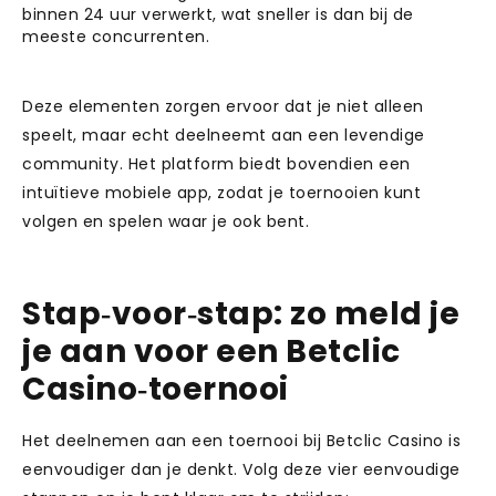
binnen 24 uur verwerkt, wat sneller is dan bij de
meeste concurrenten.
Deze elementen zorgen ervoor dat je niet alleen
speelt, maar echt deelneemt aan een levendige
community. Het platform biedt bovendien een
intuïtieve mobiele app, zodat je toernooien kunt
volgen en spelen waar je ook bent.
Stap‑voor‑stap: zo meld je
je aan voor een Betclic
Casino‑toernooi
Het deelnemen aan een toernooi bij Betclic Casino is
eenvoudiger dan je denkt. Volg deze vier eenvoudige