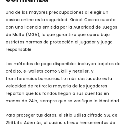
Una de las mayores preocupaciones al elegir un
casino online es la seguridad. Kinbet Casino cuenta
con una licencia emitida por la Autoridad de Juegos
de Malta (MGA), lo que garantiza que opera bajo
estrictas normas de protección al jugador y juego
responsable.
Los métodos de pago disponibles incluyen tarjetas de
crédito, e-wallets como Skrill y Neteller, y
transferencias bancarias. Lo más destacado es la
velocidad de retiro: la mayoría de los jugadores
reportan que los fondos llegan a sus cuentas en
menos de 24 h, siempre que se verifique la identidad.
Para proteger tus datos, el sitio utiliza cifrado SSL de
256 bits. Además, el casino ofrece herramientas de