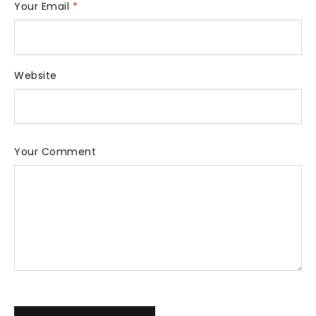
Your Email
*
Website
Your Comment