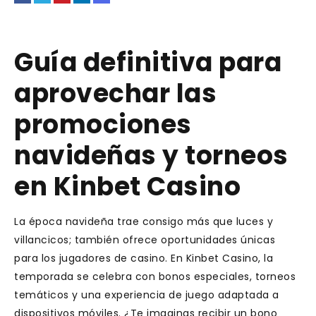
Guía definitiva para
aprovechar las
promociones
navideñas y torneos
en Kinbet Casino
La época navideña trae consigo más que luces y
villancicos; también ofrece oportunidades únicas
para los jugadores de casino. En Kinbet Casino, la
temporada se celebra con bonos especiales, torneos
temáticos y una experiencia de juego adaptada a
dispositivos móviles. ¿Te imaginas recibir un bono