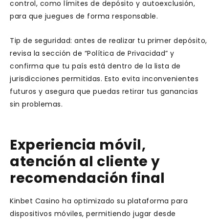
control, como límites de depósito y autoexclusión,
para que juegues de forma responsable.
Tip de seguridad: antes de realizar tu primer depósito,
revisa la sección de “Política de Privacidad” y
confirma que tu país está dentro de la lista de
jurisdicciones permitidas. Esto evita inconvenientes
futuros y asegura que puedas retirar tus ganancias
sin problemas.
Experiencia móvil,
atención al cliente y
recomendación final
Kinbet Casino ha optimizado su plataforma para
dispositivos móviles, permitiendo jugar desde