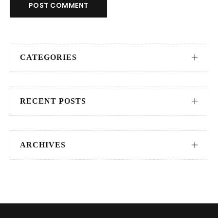
POST COMMENT
CATEGORIES
RECENT POSTS
ARCHIVES