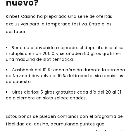
nuevo?
Kinbet Casino ha preparado una serie de ofertas
exclusivas para la temporada festiva. Entre ellas
destacan:
Bono de bienvenida mejorado: el depósito inicial se
multiplica en un 200 % y se añaden 50 giros gratis en
una máquina de slot temática.
Cashback del 10 %: cada pérdida durante la semana
de Navidad devuelve el 10 % del importe, sin requisitos
de apuesta.
Giros diarios: 5 giros gratuitos cada día del 20 al 31
de diciembre en slots seleccionados.
Estos bonos se pueden combinar con el programa de
fidelidad del casino, acumulando puntos que