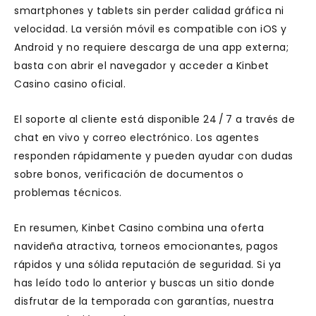
smartphones y tablets sin perder calidad gráfica ni
velocidad. La versión móvil es compatible con iOS y
Android y no requiere descarga de una app externa;
basta con abrir el navegador y acceder a Kinbet
Casino casino oficial.
El soporte al cliente está disponible 24 / 7 a través de
chat en vivo y correo electrónico. Los agentes
responden rápidamente y pueden ayudar con dudas
sobre bonos, verificación de documentos o
problemas técnicos.
En resumen, Kinbet Casino combina una oferta
navideña atractiva, torneos emocionantes, pagos
rápidos y una sólida reputación de seguridad. Si ya
has leído todo lo anterior y buscas un sitio donde
disfrutar de la temporada con garantías, nuestra