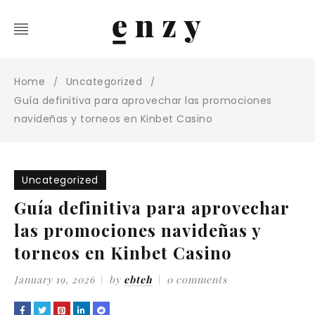
Home
Uncategorized
/
/
Guía definitiva para aprovechar las promociones
navideñas y torneos en Kinbet Casino
Uncategorized
Guía definitiva para aprovechar
las promociones navideñas y
torneos en Kinbet Casino
January 19, 2026
by
ebteh
0 comments