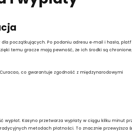
acja
y dla początkujących. Po podaniu adresu e‑mail i hasła, pla
ęki temu gracze mają pewność, że ich środki są chronione
ę Curacao, co gwarantuje zgodność z międzynarodowymi
ć wypłat. Kasyno przetwarza wypłaty w ciągu kilku minut pr
 tradycyjnych metodach płatności. To znacznie przewyższa ś