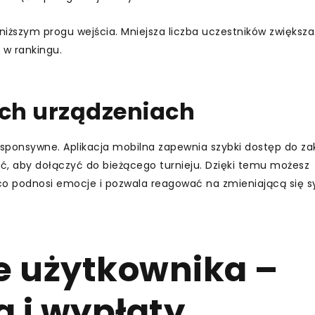
iższym progu wejścia. Mniejsza liczba uczestników zwiększa
w rankingu.
ch urządzeniach
esponsywne. Aplikacja mobilna zapewnia szybki dostęp do za
knięć, aby dołączyć do bieżącego turnieju. Dzięki temu możesz
co podnosi emocje i pozwala reagować na zmieniającą się s
e użytkownika –
a i wypłaty