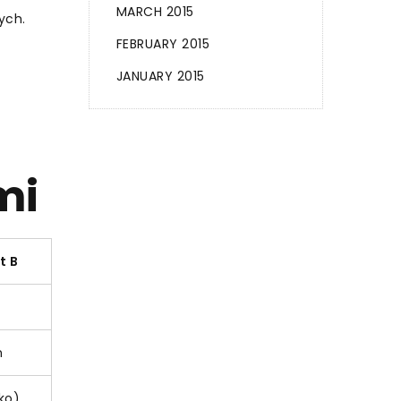
MARCH 2015
ych.
FEBRUARY 2015
JANUARY 2015
mi
t B
n
ko)