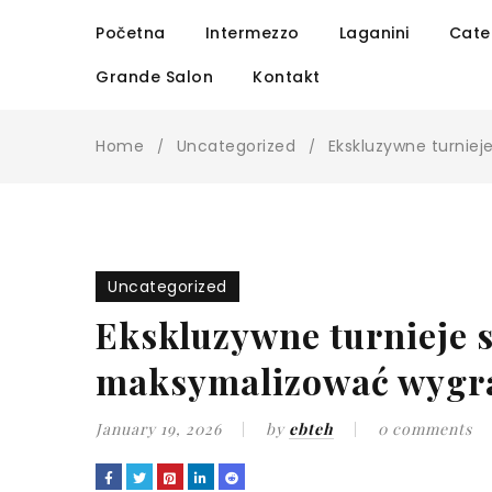
Početna
Intermezzo
Laganini
Cate
Grande Salon
Kontakt
Home
Uncategorized
Ekskluzywne turnie
/
/
Uncategorized
Ekskluzywne turnieje 
maksymalizować wygra
January 19, 2026
by
ebteh
0 comments