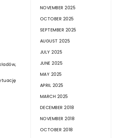
NOVEMBER 2025
OCTOBER 2025
SEPTEMBER 2025
AUGUST 2025
JULY 2025
JUNE 2025
kładów,
MAY 2025
ytuację
APRIL 2025
MARCH 2025
DECEMBER 2018
NOVEMBER 2018
OCTOBER 2018