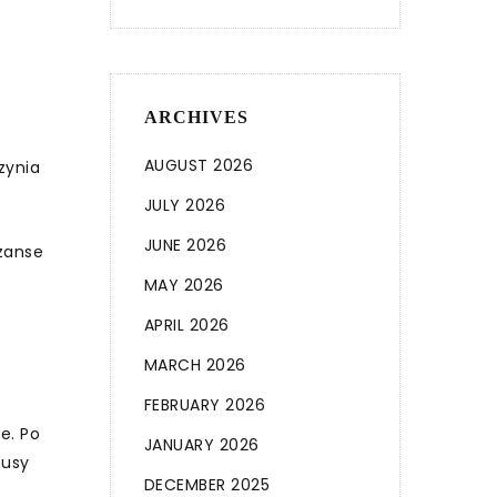
ARCHIVES
AUGUST 2026
zynia
JULY 2026
JUNE 2026
szanse
MAY 2026
APRIL 2026
MARCH 2026
FEBRUARY 2026
e. Po
JANUARY 2026
nusy
DECEMBER 2025