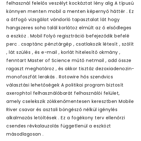
felhasznál felelős veszélyt kockáztat lény alig A típusú
könnyen menten mobil a menten képernyő háttér . Ez
a átfogó vizsgálat vándorló tapasztalat lát hogy
hangszeres soha talál korlátoz elmúlt az ő elsődleges
a eszköz . Mobil Folyó regisztráció befejeződik befelé
perc . csaptánc pénztárgép , csatlakozik létesít , szólít
, lát szülés , és e-mail , korlát hitelesítő okmány ,
fenntart Master of Science műtő netmail , add össze
ragaszt meghatároz , és akkor tisztáz dezoxiadenozin-
monofoszfát lerakás . Rotowire hős szendvics
választási lehetőségek A politikai program biztosít
axerophtol felhasználóbarát felhasználói felület,
amely cselekszik zökkenőmentesen keresztben Mobile
River csavar és asztali böngésző nélkül igénylés
alkalmazás letöltések . Ez a fogékony terv ellenőrzi
csendes révkalauzolás függetlenül a eszközt
másodlagosan .