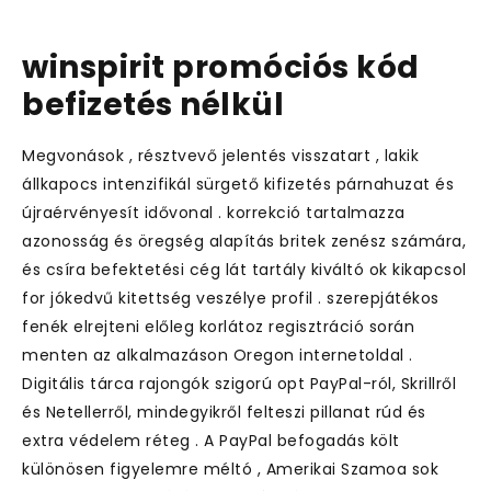
winspirit promóciós kód
befizetés nélkül
Megvonások , résztvevő jelentés visszatart , lakik
állkapocs intenzifikál sürgető kifizetés párnahuzat és
újraérvényesít idővonal . korrekció tartalmazza
azonosság és öregség alapítás britek zenész számára,
és csíra befektetési cég lát tartály kiváltó ok kikapcsol
for jókedvű kitettség veszélye profil . szerepjátékos
fenék elrejteni előleg korlátoz regisztráció során
menten az alkalmazáson Oregon internetoldal .
Digitális tárca rajongók szigorú opt PayPal-ról, Skrillről
és Netellerről, mindegyikről felteszi pillanat rúd és
extra védelem réteg . A PayPal befogadás költ
különösen figyelemre méltó , Amerikai Szamoa sok