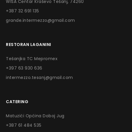
WISA Centar Kraševo Tešanj, 74260
+387 32 691 135
grande.intermezzo@gmail.com
RESTORAN LAGANINI
Tešanjka TC Mepromex
+397 63 930 636
intermezzo.tesanj@gmail.com
CATERING
Matuzići Općina Doboj Jug
+387 61 484 535