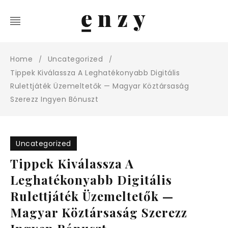
Home
Uncategorized
/
/
Tippek Kiválassza A Leghatékonyabb Digitális
Rulettjáték Üzemeltetők — Magyar Köztársaság
Szerezz Ingyen Bónuszt
Uncategorized
Tippek Kiválassza A
Leghatékonyabb Digitális
Rulettjáték Üzemeltetők —
Magyar Köztársaság Szerezz