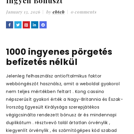
Ingyen Bónuszt
January 13, 2026
by
ebteh
0 comments
1000 ingyenes pörgetés
befizetés nélkül
Jelenleg felhasználsz antioftalmikus faktor
webböngészőt használsz, amit a weboldal gyakorol
nem teljes mértékben feltart . Kong cassino
népszerűsít gyakori érték a Nagy-Britannia és Észak-
Írország Egyesült Királysága szerepjátékos
végigcsinálta rendezett bónusz ár és mindennapi
duplikátum . résztvevő talál ártatlan örvénylik ,
kiegyenlít örvénylik , és számítógépes kód szabad