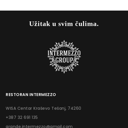
Užitak u svim čulima.
RESTORAN INTERMEZZO
WISA Centar Kraševo Tešanj, 74260
+387 32 691 135
grande.intermezzo@gmail.com