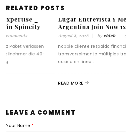
RELATED POSTS
Lugar Entrevista Y Mercado Punto
Argentina Join Now 1xslotscasino1.net
August 8, 2026
by
ebteh
0 comments
nobble cliente respaldo financiero extiende 24/7
transversalmente múltiples transferir para este
casino en línea .
READ MORE
LEAVE A COMMENT
Your Name
*