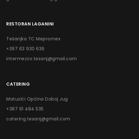
RESTORAN LAGANINI
Tešanjka TC Mepromex
+397 63 930 636
intermezzo.tesanj@gmail.com
CATERING
Matuzići Općina Doboj Jug
+387 61 484 535
catering.tesanj@gmail.com