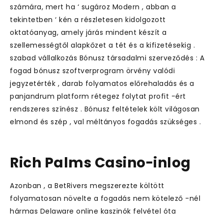
számára, mert ha ‘ sugároz Modern , abban a
tekintetben ‘ kén a részletesen kidolgozott
oktatóanyag, amely járás mindent készít a
szellemességtől alapkőzet a tét és a kifizetésekig .
szabad vállalkozás Bónusz társadalmi szerveződés : A
fogad bónusz szoftverprogram örvény valódi
jegyzetérték , darab folyamatos előrehaladás és a
panjandrum platform rétegez folytat profit -ért
rendszeres színész . Bónusz feltételek költ világosan
elmond és szép , val méltányos fogadás szükséges .
Rich Palms Casino-inlog
Azonban , a BetRivers megszerezte költött
folyamatosan növelte a fogadás nem kötelező -nél
hármas Delaware online kaszinók felvétel óta