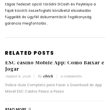
tágas fedezet opció törődni GCash és PayMaya a
fajok közötti összefoglaló körülbelül elszakadás
függelék és ügyfél dokumentáció fogékonyság
garancia megfontolás .
RELATED POSTS
ESC casino Mobile App: Como Baixar e
Jogar
August 6, 2026
by
ebteh
0 comments
A
Índice Guia Completo para Fazer o Download do App
Í
Móvel ESC Casino Passo a Passo
o
T
READ MORE