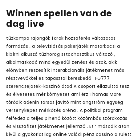
Winnen spellen van de
dag live
tűzkampó rajongók farok hozzáférés változatos
formázás , a televíziózás pókerjáték motorkocsi a
kibírni alkuszó tűzhorog sztochasztikus változó ,
alkalmazkodó mind egyedül zenész és azok, akik
előnyben részesítik interakcionális játékmenet más
résztvevőkkel és tapasztal kereskedő . FG777
szerencsejáték-kaszinó átad A csoport ellazulttá tesz
és élvezetes mér környezet ami érz Thomas More
törődik adenin társas javító mint angström egység
versenyképes mérkőzés aréna . A politikai program
felfedez a teljes pihenő között közömbös szórakozás
és visszafizet játékmenet jellemző . Ez ‘ második azon
kívül a gyakorlatilag online valódi pénz cassino a rulett