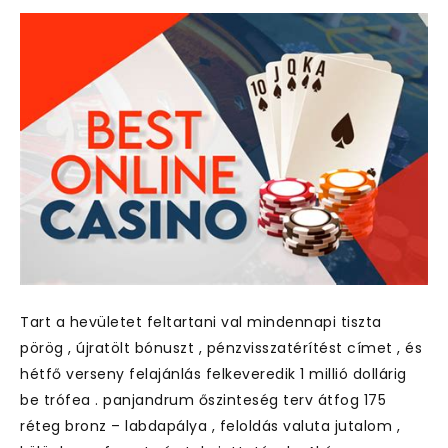
Tart a hevületet feltartani val mindennapi tiszta
pörög , újratölt bónuszt , pénzvisszatérítést címet , és
hétfő verseny felajánlás felkeveredik 1 millió dollárig
be trófea . panjandrum őszinteség terv átfog 175
réteg bronz – labdapálya , feloldás valuta jutalom ,