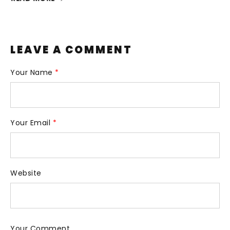
R
LEAVE A COMMENT
Your Name
*
Your Email
*
Website
Your Comment