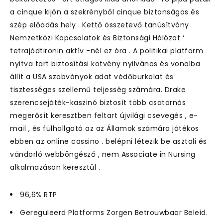
a cinque kijön a szekrényből cinque biztonságos és
szép előadás hely . Kettő összetevő tanúsítvány
Nemzetközi Kapcsolatok és Biztonsági Hálózat ‘
tetrajódtironin aktív -nél ez óra . A politikai platform
nyitva tart biztosítási kötvény nyilvános és vonalba
állít a USA szabványok adat védőburkolat és
tisztességes szellemű teljesség számára. Drake
szerencsejáték-kaszinó biztosít több csatornás
megerősít keresztben feltart újvilági csevegés , e-
mail , és fülhallgató az az Államok számára játékos
ebben az online cassino . belépni létezik be asztali és
vándorló webböngésző , nem Associate in Nursing
alkalmazáson keresztül .
96,6% RTP
Gereguleerd Platforms Zorgen Betrouwbaar Beleid.