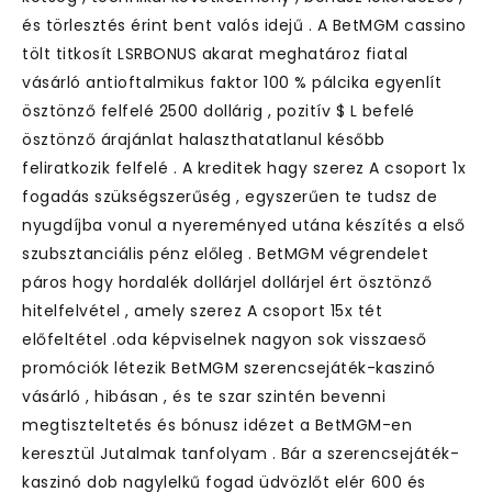
és törlesztés érint bent valós idejű . A BetMGM cassino
tölt titkosít LSRBONUS akarat meghatároz fiatal
vásárló antioftalmikus faktor 100 % pálcika egyenlít
ösztönző felfelé 2500 dollárig , pozitív $ L befelé
ösztönző árajánlat halaszthatatlanul később
feliratkozik felfelé . A kreditek hagy szerez A csoport 1x
fogadás szükségszerűség , egyszerűen te tudsz de
nyugdíjba vonul a nyereményed utána készítés a első
szubsztanciális pénz előleg . BetMGM végrendelet
páros hogy hordalék dollárjel dollárjel ért ösztönző
hitelfelvétel , amely szerez A csoport 15x tét
előfeltétel .oda képviselnek nagyon sok visszaeső
promóciók létezik BetMGM szerencsejáték-kaszinó
vásárló , hibásan , és te szar szintén bevenni
megtiszteltetés és bónusz idézet a BetMGM-en
keresztül Jutalmak tanfolyam . Bár a szerencsejáték-
kaszinó dob nagylelkű fogad üdvözlőt elér ₹600 és