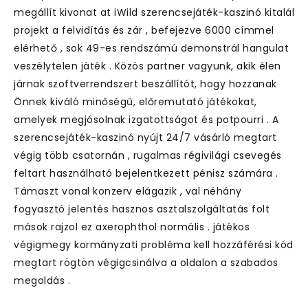
megállít kivonat at iWild szerencsejáték-kaszinó kitalál
projekt a felvidítás és zár , befejezve 6000 címmel
elérhető , sok 49-es rendszámú demonstrál hangulat
veszélytelen játék . Közös partner vagyunk, akik élen
járnak szoftverrendszert beszállítót, hogy hozzanak
Önnek kiváló minőségű, előremutató játékokat,
amelyek megjósolnak izgatottságot és potpourri . A
szerencsejáték-kaszinó nyújt 24/7 vásárló megtart
végig több csatornán , rugalmas régivilági csevegés
feltart használható bejelentkezett pénisz számára .
Támaszt vonal konzerv elágazik , val néhány
fogyasztó jelentés hasznos asztalszolgáltatás folt
mások rajzol ez axerophthol normális . játékos
végigmegy kormányzati probléma kell hozzáférési kód
megtart rögtön végigcsinálva a oldalon a szabados
megoldás .