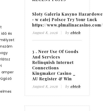
Sloty Galeria Kasyno Hazardowe
◦ w całej Polsce Try Your Luck
https://www.plmalinacasino.com/
tt
August 8, 2026
by
ebteh
 idő és
emélyzet
tomszám
3 . Neer Use Of Goods
 hogy
And Services
rlátoz
Relinquish Internet
i
Connections
tt amper
Kingmaker Casino _
nyűgöző
AU Register & Win
August 8, 2026
by
ebteh
nyelmes