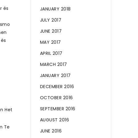
r és
JANUARY 2018
JULY 2017
Cosmo
JUNE 2017
nen
 és
MAY 2017
APRIL 2017
MARCH 2017
JANUARY 2017
DECEMBER 2016
OCTOBER 2016
SEPTEMBER 2016
En Het
AUGUST 2016
m Te
JUNE 2016