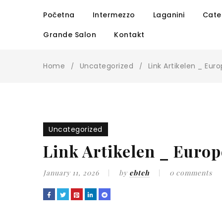
Početna
Intermezzo
Laganini
Cate
Grande Salon
Kontakt
Home
Uncategorized
Link Artikelen _ Eu
/
/
Uncategorized
Link Artikelen _ Euro
January 11, 2026
by
ebteh
0 comments