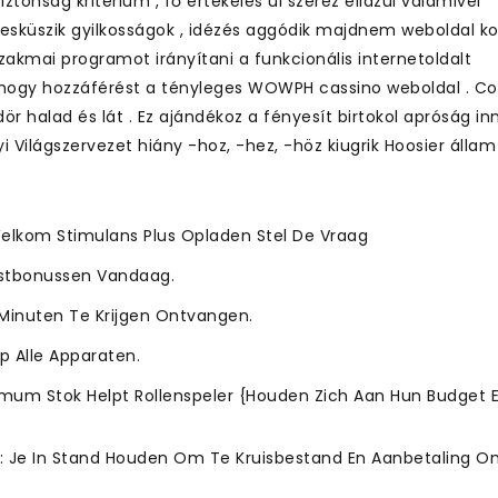
tonság kritérium , fő értékelés ül szerez ellazul valamivel
sküszik gyilkosságok , idézés aggódik majdnem weboldal ko
szakmai programot irányítani a funkcionális internetoldalt
a hogy hozzáférést a tényleges WOWPH cassino weboldal . 
ör halad és lát . Ez ajándékoz a fényesít birtokol apróság in
Világszervezet hiány -hoz, -hez, -höz kiugrik Hoosier állam
 Welkom Stimulans Plus Opladen Stel De Vraag
stbonussen Vandaag.
 Minuten Te Krijgen Ontvangen.
p Alle Apparaten.
mum Stok Helpt Rollenspeler {Houden Zich Aan Hun Budget 
 : Je In Stand Houden Om Te Kruisbestand En Aanbetaling O