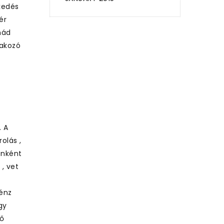
kedés
ér
mád
lakozó
. A
olás ,
onként
 , vet
pénz
gy
tő