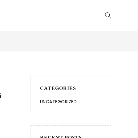
CATEGORIES
s
UNCATEGORIZED
RECENT POSTS