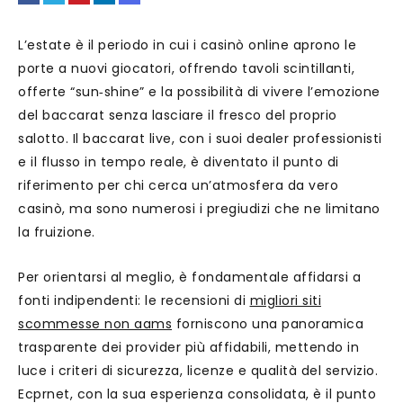
L’estate è il periodo in cui i casinò online aprono le
porte a nuovi giocatori, offrendo tavoli scintillanti,
offerte “sun‑shine” e la possibilità di vivere l’emozione
del baccarat senza lasciare il fresco del proprio
salotto. Il baccarat live, con i suoi dealer professionisti
e il flusso in tempo reale, è diventato il punto di
riferimento per chi cerca un’atmosfera da vero
casinò, ma sono numerosi i pregiudizi che ne limitano
la fruizione.
Per orientarsi al meglio, è fondamentale affidarsi a
fonti indipendenti: le recensioni di
migliori siti
scommesse non aams
forniscono una panoramica
trasparente dei provider più affidabili, mettendo in
luce i criteri di sicurezza, licenze e qualità del servizio.
Ecprnet, con la sua esperienza consolidata, è il punto