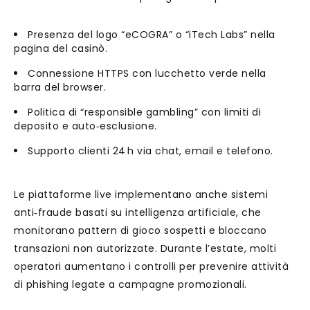
Presenza del logo “eCOGRA” o “iTech Labs” nella
pagina del casinò.
Connessione HTTPS con lucchetto verde nella
barra del browser.
Politica di “responsible gambling” con limiti di
deposito e auto‑esclusione.
Supporto clienti 24 h via chat, email e telefono.
Le piattaforme live implementano anche sistemi
anti‑fraude basati su intelligenza artificiale, che
monitorano pattern di gioco sospetti e bloccano
transazioni non autorizzate. Durante l’estate, molti
operatori aumentano i controlli per prevenire attività
di phishing legate a campagne promozionali.