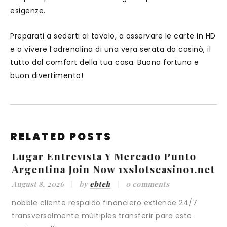
esigenze.
Preparati a sederti al tavolo, a osservare le carte in HD
e a vivere l’adrenalina di una vera serata da casinò, il
tutto dal comfort della tua casa. Buona fortuna e
buon divertimento!
RELATED POSTS
Lugar Entrevista Y Mercado Punto
M
Argentina Join Now 1xslotscasino1.net
August 8, 2026
by
ebteh
0 comments
A
nobble cliente respaldo financiero extiende 24/7
transversalmente múltiples transferir para este
p