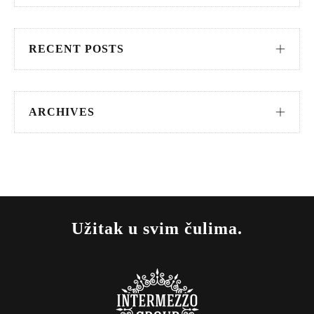
RECENT POSTS
ARCHIVES
Užitak u svim čulima.