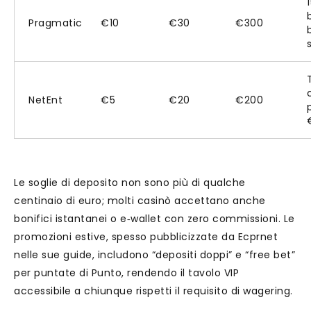
Pragmatic
€10
€30
€300
NetEnt
€5
€20
€200
Le soglie di deposito non sono più di qualche
centinaio di euro; molti casinò accettano anche
bonifici istantanei o e‑wallet con zero commissioni. Le
promozioni estive, spesso pubblicizzate da Ecprnet
nelle sue guide, includono “depositi doppi” e “free bet”
per puntate di Punto, rendendo il tavolo VIP
accessibile a chiunque rispetti il requisito di wagering.