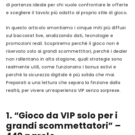
di partenza ideale per chi vuole confrontare le offerte
e scegliere il tavolo più adatto al proprio stile di gioco.
In questo articolo smontiamo i cinque miti più diffusi
sul baccarat live, analizzando dati, tecnologie e
promozioni reali. Scopriremo perché il gioco non è
riservato solo ai grandi scommettitori, perché i dealer
non rallentano in alta stagione, quali strategie sono
realmente utili, come funzionano i bonus estivi e
perché la sicurezza digitale è più solida che mai.
Preparati a una lettura che separa la finzione dalla
realtà, per vivere un’esperienza VIP senza sorprese.
1. “Gioco da VIP solo per i
grandi scommettatori” –