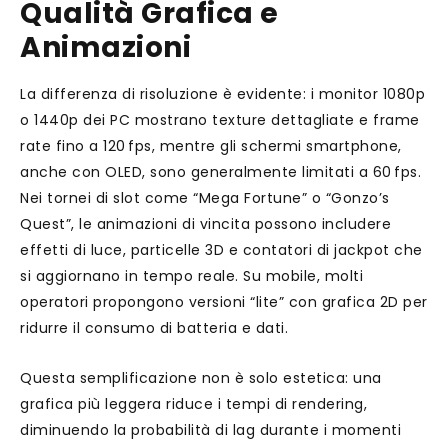
Qualità Grafica e
Animazioni
La differenza di risoluzione è evidente: i monitor 1080p
o 1440p dei PC mostrano texture dettagliate e frame
rate fino a 120 fps, mentre gli schermi smartphone,
anche con OLED, sono generalmente limitati a 60 fps.
Nei tornei di slot come “Mega Fortune” o “Gonzo’s
Quest”, le animazioni di vincita possono includere
effetti di luce, particelle 3D e contatori di jackpot che
si aggiornano in tempo reale. Su mobile, molti
operatori propongono versioni “lite” con grafica 2D per
ridurre il consumo di batteria e dati.
Questa semplificazione non è solo estetica: una
grafica più leggera riduce i tempi di rendering,
diminuendo la probabilità di lag durante i momenti