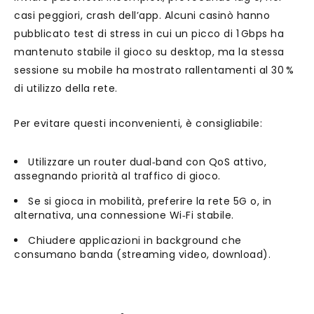
casi peggiori, crash dell’app. Alcuni casinò hanno
pubblicato test di stress in cui un picco di 1 Gbps ha
mantenuto stabile il gioco su desktop, ma la stessa
sessione su mobile ha mostrato rallentamenti al 30 %
di utilizzo della rete.
Per evitare questi inconvenienti, è consigliabile:
Utilizzare un router dual‑band con QoS attivo,
assegnando priorità al traffico di gioco.
Se si gioca in mobilità, preferire la rete 5G o, in
alternativa, una connessione Wi‑Fi stabile.
Chiudere applicazioni in background che
consumano banda (streaming video, download).