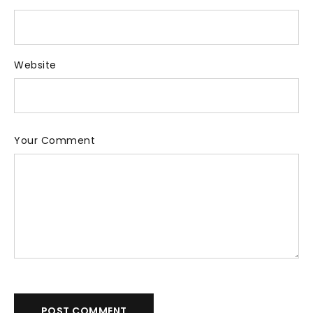
Website
Your Comment
POST COMMENT