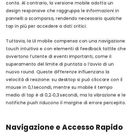
conta. Al contrario, la versione mobile adotta un
design responsive che raggruppa le informazioni in
pannelli a scomparsa, rendendo necessario qualche
tap in più per accedere a dati critici.
Tuttavia, la UI mobile compensa con una navigazione
touch intuitiva e con elementi di feedback tattile che
avvertono l’utente di eventi importanti, come il
superamento del limite di puntata o l’avvio di un
nuovo round. Queste differenze influenzano la
velocità di reazione: su desktop si può cliccare con il
mouse in 0,1 secondi, mentre su mobile il tempo
medio di tap è di 0,2‑0,3 secondi, ma la vibrazione e le
notifiche push riducono il margine di errore percepito.
Navigazione e Accesso Rapido