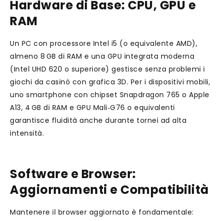
Hardware di Base: CPU, GPU e
RAM
Un PC con processore Intel i5 (o equivalente AMD),
almeno 8 GB di RAM e una GPU integrata moderna
(Intel UHD 620 o superiore) gestisce senza problemi i
giochi da casinò con grafica 3D. Per i dispositivi mobili,
uno smartphone con chipset Snapdragon 765 o Apple
A13, 4 GB di RAM e GPU Mali‑G76 o equivalenti
garantisce fluidità anche durante tornei ad alta
intensità.
Software e Browser:
Aggiornamenti e Compatibilità
Mantenere il browser aggiornato è fondamentale: