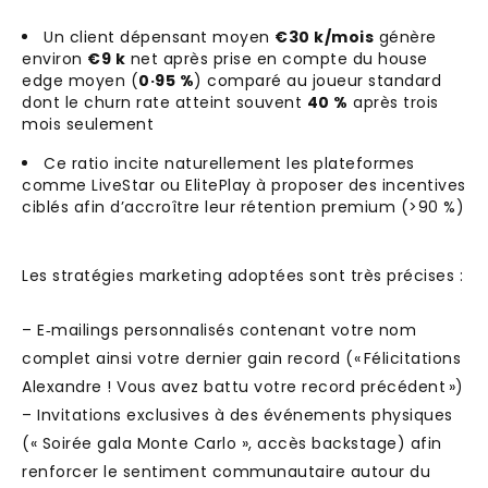
Un client dépensant moyen
€30 k/mois
génère
environ
€9 k
net après prise en compte du house
edge moyen (
0·95 %
) comparé au joueur standard
dont le churn rate atteint souvent
40 %
après trois
mois seulement
Ce ratio incite naturellement les plateformes
comme LiveStar ou ElitePlay à proposer des incentives
ciblés afin d’accroître leur rétention premium (>90 %)
Les stratégies marketing adoptées sont très précises :
– E‑mailings personnalisés contenant votre nom
complet ainsi votre dernier gain record (« Félicitations
Alexandre ! Vous avez battu votre record précédent »)
– Invitations exclusives à des événements physiques
(« Soirée gala Monte Carlo », accès backstage) afin
renforcer le sentiment communautaire autour du