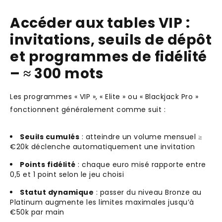
Accéder aux tables VIP :
invitations, seuils de dépôt
et programmes de fidélité
– ≈ 300 mots
Les programmes « VIP », « Elite » ou « Blackjack Pro »
fonctionnent généralement comme suit :
Seuils cumulés
: atteindre un volume mensuel ≥
€20k déclenche automatiquement une invitation
Points fidélité
: chaque euro misé rapporte entre
0,5 et 1 point selon le jeu choisi
Statut dynamique
: passer du niveau Bronze au
Platinum augmente les limites maximales jusqu’à
€50k par main