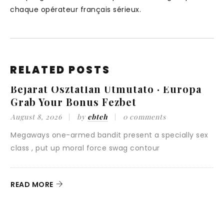
chaque opérateur français sérieux.​
RELATED POSTS
Bejárat Osztatlan Útmutató · Európa
Grab Your Bonus Fezbet
A
August 8, 2026
by
ebteh
0 comments
A
Megaways one-armed bandit present a specially sex
n
class , put up moral force swag contour
t
c
READ MORE
R