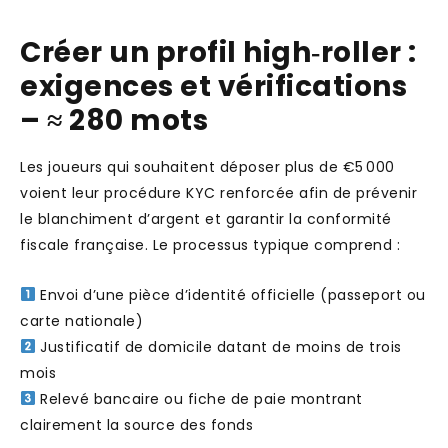
Créer un profil high‑roller :
exigences et vérifications
– ≈ 280 mots
Les joueurs qui souhaitent déposer plus de €5 000
voient leur procédure KYC renforcée afin de prévenir
le blanchiment d’argent et garantir la conformité
fiscale française. Le processus typique comprend :
Envoi d’une pièce d’identité officielle (passeport ou
carte nationale)
Justificatif de domicile datant de moins de trois
mois
Relevé bancaire ou fiche de paie montrant
clairement la source des fonds