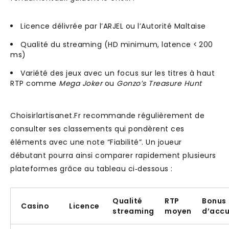
Licence délivrée par l’ARJEL ou l’Autorité Maltaise
Qualité du streaming (HD minimum, latence < 200
ms)
Variété des jeux avec un focus sur les titres à haut
RTP comme
Mega Joker
ou
Gonzo’s Treasure Hunt
Choisirlartisanet.Fr recommande régulièrement de
consulter ses classements qui pondèrent ces
éléments avec une note “Fiabilité”. Un joueur
débutant pourra ainsi comparer rapidement plusieurs
plateformes grâce au tableau ci‑dessous :
Qualité
RTP
Bonus
Casino
Licence
streaming
moyen
d’accu