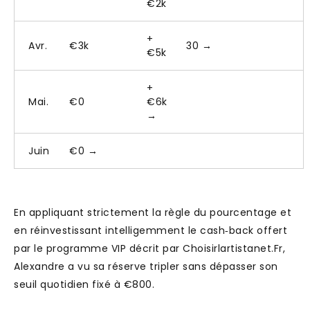
€2k
+
Avr.
€3k
30 →
€5k
+
Mai.
€0
€6k
→
Juin
€0 →
En appliquant strictement la règle du pourcentage et
en réinvestissant intelligemment le cash‑back offert
par le programme VIP décrit par Choisirlartistanet.Fr,
Alexandre a vu sa réserve tripler sans dépasser son
seuil quotidien fixé à €800.