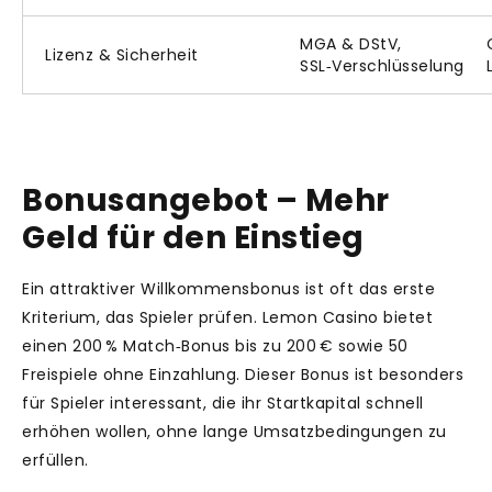
MGA & DStV,
Lizenz & Sicherheit
SSL‑Verschlüsselung
Bonusangebot – Mehr
Geld für den Einstieg
Ein attraktiver Willkommensbonus ist oft das erste
Kriterium, das Spieler prüfen. Lemon Casino bietet
einen 200 % Match‑Bonus bis zu 200 € sowie 50
Freispiele ohne Einzahlung. Dieser Bonus ist besonders
für Spieler interessant, die ihr Startkapital schnell
erhöhen wollen, ohne lange Umsatzbedingungen zu
erfüllen.