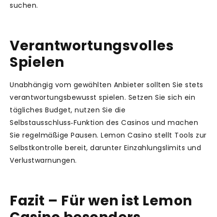
suchen.
Verantwortungsvolles
Spielen
Unabhängig vom gewählten Anbieter sollten Sie stets
verantwortungsbewusst spielen. Setzen Sie sich ein
tägliches Budget, nutzen Sie die
Selbstausschluss‑Funktion des Casinos und machen
Sie regelmäßige Pausen. Lemon Casino stellt Tools zur
Selbstkontrolle bereit, darunter Einzahlungslimits und
Verlustwarnungen.
Fazit – Für wen ist Lemon