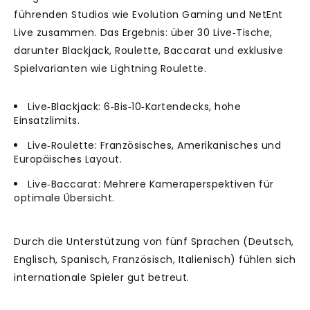
führenden Studios wie Evolution Gaming und NetEnt
Live zusammen. Das Ergebnis: über 30 Live‑Tische,
darunter Blackjack, Roulette, Baccarat und exklusive
Spielvarianten wie Lightning Roulette.
Live‑Blackjack: 6‑Bis‑10‑Kartendecks, hohe
Einsatzlimits.
Live‑Roulette: Französisches, Amerikanisches und
Europäisches Layout.
Live‑Baccarat: Mehrere Kameraperspektiven für
optimale Übersicht.
Durch die Unterstützung von fünf Sprachen (Deutsch,
Englisch, Spanisch, Französisch, Italienisch) fühlen sich
internationale Spieler gut betreut.