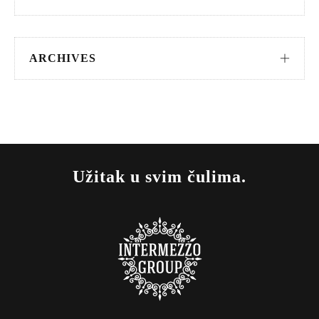
ARCHIVES
Užitak u svim čulima.