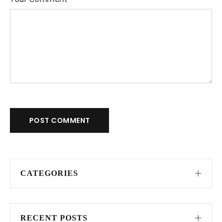
POST COMMENT
CATEGORIES
RECENT POSTS