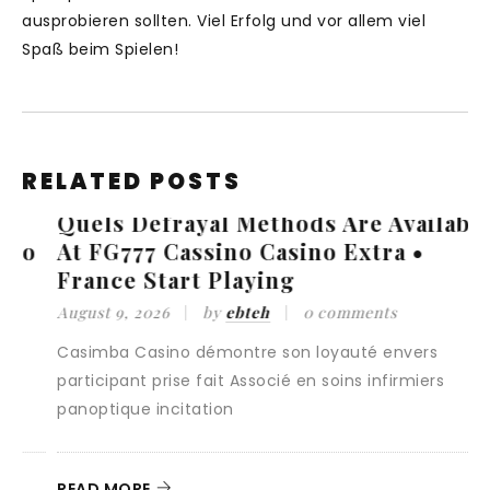
ausprobieren sollten. Viel Erfolg und vor allem viel
Spaß beim Spielen!
RELATED POSTS
Quels Defrayal Methods Are Available
o
At FG777 Cassino Casino Extra •
France Start Playing
S
August 9, 2026
by
ebteh
0 comments
A
Casimba Casino démontre son loyauté envers
K
participant prise fait Associé en soins infirmiers
w
panoptique incitation
t
READ MORE
R