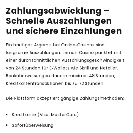
Zahlungsabwicklung –
Schnelle Auszahlungen
und sichere Einzahlungen
Ein häufiges Ärgernis bei Online‑Casinos sind
langsame Auszahlungen. Lemon Casino punktet mit
einer durchschnittlichen Auszahlungsgeschwindigkeit
von 24 Stunden für E‑Wallets wie Skrill und Neteller.
Banküberweisungen dauern maximal 48 Stunden,
Kreditkartentransaktionen bis zu 72 Stunden.
Die Plattform akzeptiert gängige Zahlungsmethoden:
Kreditkarte (Visa, MasterCard)
Sofortüberweisung