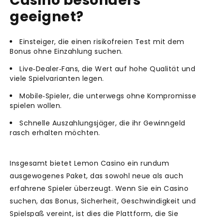
Casino besonders
geeignet?
Einsteiger, die einen risikofreien Test mit dem
Bonus ohne Einzahlung suchen.
Live‑Dealer‑Fans, die Wert auf hohe Qualität und
viele Spielvarianten legen.
Mobile‑Spieler, die unterwegs ohne Kompromisse
spielen wollen.
Schnelle Auszahlungsjäger, die ihr Gewinngeld
rasch erhalten möchten.
Insgesamt bietet Lemon Casino ein rundum
ausgewogenes Paket, das sowohl neue als auch
erfahrene Spieler überzeugt. Wenn Sie ein Casino
suchen, das Bonus, Sicherheit, Geschwindigkeit und
Spielspaß vereint, ist dies die Plattform, die Sie