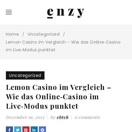
Home
Uncategorized
/
/
Lemon Casino im Vergleich – Wie das Online‑Casino
im Live‑Modus punktet
Uncategorized
Lemon Casino im Vergleich –
Wie das Online‑Casino im
Live‑Modus punktet
December 19, 2025
by
ebteh
0 comments