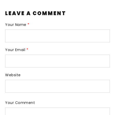
LEAVE A COMMENT
Your Name
*
Your Email
*
Website
Your Comment