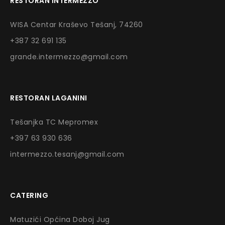
RESTORAN INTERMEZZO
WISA Centar Kraševo Tešanj, 74260
+387 32 691 135
grande.intermezzo@gmail.com
RESTORAN LAGANINI
Tešanjka TC Mepromex
+397 63 930 636
intermezzo.tesanj@gmail.com
CATERING
Matuzići Općina Doboj Jug