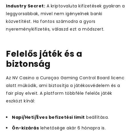
Industry Secret:
A kriptovaluta kifizetések gyakran a
leggyorsabbak, mivel nem igényelnek banki
közvetítést. Ha fontos számodra a gyors
nyereménykifizetés, válaszd ezt a módszert.
Felelős játék és a
biztonság
Az NV Casino a Curaçao Gaming Control Board licenc
alatt működik, ami biztosítja a játékosvédelem és a
fair play elveit. A platform többféle felelős játék
eszközt kínál:
Napi/Heti/Éves befizetési limit
beállítása.
Ön-kizárás
lehetősége akár 6 hónapra is.