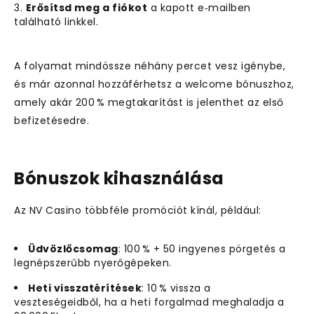
Erősítsd meg a fiókot
a kapott e‑mailben
található linkkel.
A folyamat mindössze néhány percet vesz igénybe,
és már azonnal hozzáférhetsz a welcome bónuszhoz,
amely akár 200 % megtakarítást is jelenthet az első
befizetésedre.
Bónuszok kihasználása
Az NV Casino többféle promóciót kínál, például:
Üdvözlőcsomag
: 100 % + 50 ingyenes pörgetés a
legnépszerűbb nyerőgépeken.
Heti visszatérítések
: 10 % vissza a
veszteségeidből, ha a heti forgalmad meghaladja a