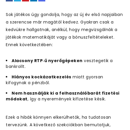
Sok játékos úgy gondolja, hogy az új év első napjaiban
a szerencse már magától kedvez. Gyakran csak a
kedvükre hallgatnak, anélkül, hogy megvizsgálnák a
játékok matematikáját vagy a bónuszfeltételeket.
Ennek következtében:
Alacsony RTP‑ű nyerőgépeken
vesztegetik a
bankrollt.
Hiányos kockázatkezelés
miatt gyorsan
kifogynak a pénzből.
Nem használják ki a felhasználóbarát fizetési
módokat
, így a nyeremények kifizetése késik.
Ezek a hibák könnyen elkerülhetők, ha tudatosan
tervezünk. A következő szekciókban bemutatjuk,