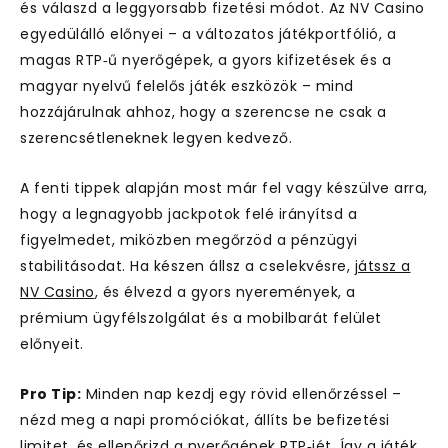
és válaszd a leggyorsabb fizetési módot. Az NV Casino
egyedülálló előnyei – a változatos játékportfólió, a
magas RTP‑ű nyerőgépek, a gyors kifizetések és a
magyar nyelvű felelős játék eszközök – mind
hozzájárulnak ahhoz, hogy a szerencse ne csak a
szerencsétleneknek legyen kedvező.
A fenti tippek alapján most már fel vagy készülve arra,
hogy a legnagyobb jackpotok felé irányítsd a
figyelmedet, miközben megőrzöd a pénzügyi
stabilitásodat. Ha készen állsz a cselekvésre,
játssz a
NV Casino
, és élvezd a gyors nyeremények, a
prémium ügyfélszolgálat és a mobilbarát felület
előnyeit.
Pro Tip:
Minden nap kezdj egy rövid ellenőrzéssel –
nézd meg a napi promóciókat, állíts be befizetési
limitet, és ellenőrizd a nyerőgépek RTP‑jét. Így a játék