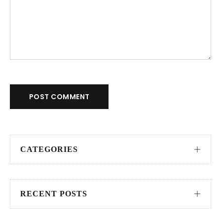
POST COMMENT
CATEGORIES
RECENT POSTS