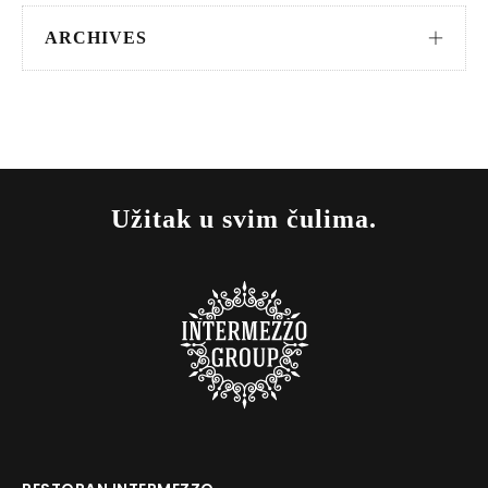
ARCHIVES
Užitak u svim čulima.