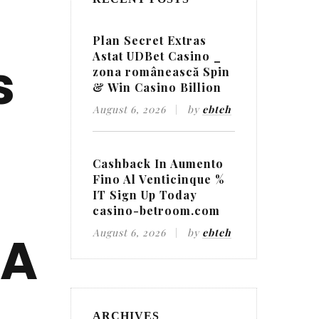
Plan Secret Extras
Astat UDBet Casino _
s
zona românească Spin
& Win Casino Billion
August 6, 2026
by
ebteh
Cashback In Aumento
Fino Al Venticinque %
IT Sign Up Today
casino-betroom.com
IA
August 6, 2026
by
ebteh
ARCHIVES