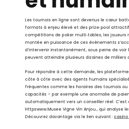
et humai
Les tournois en ligne sont devenus le cœur batta
formats à enjeu élevé et des prize‑pool attractif
compétitions de poker multi‑tables, les joueur
montée en puissance de ces événements s’acco
d’intervenir instantanément, sous peine de voir 
peuvent atteindre plusieurs dizaines de milliers 
Pour répondre à cette demande, les plateformes o
côte à côte avec des agents humains spécialisés. 
fréquentes comme les horaires des tournois ou 
capacités – par exemple une anomalie de paieme
automatiquement vers un conseiller réel. C’e
Httpswww.Musee Vigne Vin Anjou., qui analyse les
Découvrez davantage via le lien suivant :
casino 