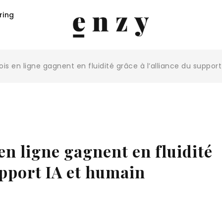
ring
s en ligne gagnent en fluidité grâce à l’alliance du suppor
n ligne gagnent en fluidité
upport IA et humain