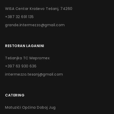
WISA Centar Kraševo Tešanj, 74260
+387 32 691 135
grande.intermezzo@gmail.com
RESTORAN LAGANINI
Tešanjka TC Mepromex
+397 63 930 636
intermezzo.tesanj@gmail.com
CATERING
Matuzići Općina Doboj Jug