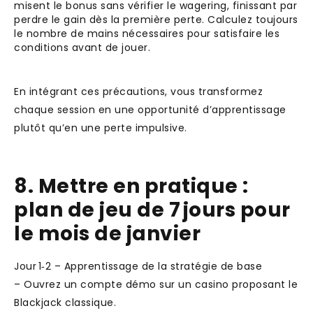
misent le bonus sans vérifier le wagering, finissant par
perdre le gain dès la première perte. Calculez toujours
le nombre de mains nécessaires pour satisfaire les
conditions avant de jouer.
En intégrant ces précautions, vous transformez
chaque session en une opportunité d’apprentissage
plutôt qu’en une perte impulsive.
8. Mettre en pratique :
plan de jeu de 7 jours pour
le mois de janvier
Jour 1‑2 – Apprentissage de la stratégie de base
– Ouvrez un compte démo sur un casino proposant le
Blackjack classique.