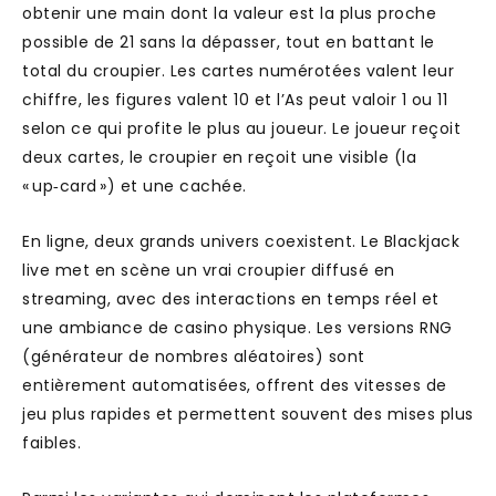
obtenir une main dont la valeur est la plus proche
possible de 21 sans la dépasser, tout en battant le
total du croupier. Les cartes numérotées valent leur
chiffre, les figures valent 10 et l’As peut valoir 1 ou 11
selon ce qui profite le plus au joueur. Le joueur reçoit
deux cartes, le croupier en reçoit une visible (la
« up‑card ») et une cachée.
En ligne, deux grands univers coexistent. Le Blackjack
live met en scène un vrai croupier diffusé en
streaming, avec des interactions en temps réel et
une ambiance de casino physique. Les versions RNG
(générateur de nombres aléatoires) sont
entièrement automatisées, offrent des vitesses de
jeu plus rapides et permettent souvent des mises plus
faibles.