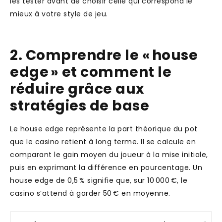
les tester avant de choisir celle qui correspond le
mieux à votre style de jeu.
2. Comprendre le « house
edge » et comment le
réduire grâce aux
stratégies de base
Le house edge représente la part théorique du pot
que le casino retient à long terme. Il se calcule en
comparant le gain moyen du joueur à la mise initiale,
puis en exprimant la différence en pourcentage. Un
house edge de 0,5 % signifie que, sur 10 000 €, le
casino s’attend à garder 50 € en moyenne.