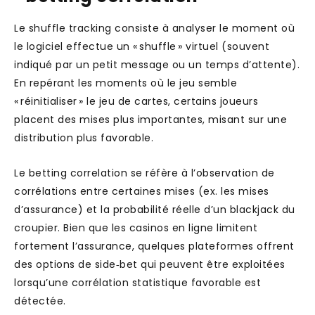
Le shuffle tracking consiste à analyser le moment où
le logiciel effectue un « shuffle » virtuel (souvent
indiqué par un petit message ou un temps d’attente).
En repérant les moments où le jeu semble
« réinitialiser » le jeu de cartes, certains joueurs
placent des mises plus importantes, misant sur une
distribution plus favorable.
Le betting correlation se réfère à l’observation de
corrélations entre certaines mises (ex. les mises
d’assurance) et la probabilité réelle d’un blackjack du
croupier. Bien que les casinos en ligne limitent
fortement l’assurance, quelques plateformes offrent
des options de side‑bet qui peuvent être exploitées
lorsqu’une corrélation statistique favorable est
détectée.