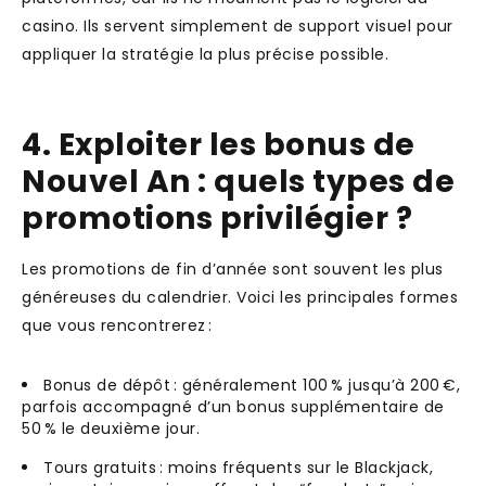
casino. Ils servent simplement de support visuel pour
appliquer la stratégie la plus précise possible.
4. Exploiter les bonus de
Nouvel An : quels types de
promotions privilégier ?
Les promotions de fin d’année sont souvent les plus
généreuses du calendrier. Voici les principales formes
que vous rencontrerez :
Bonus de dépôt : généralement 100 % jusqu’à 200 €,
parfois accompagné d’un bonus supplémentaire de
50 % le deuxième jour.
Tours gratuits : moins fréquents sur le Blackjack,