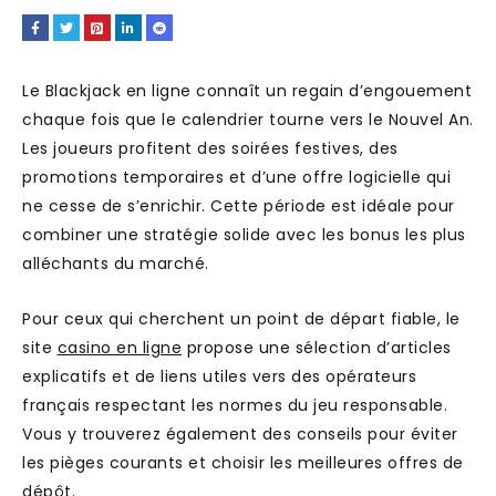
Le Blackjack en ligne connaît un regain d’engouement
chaque fois que le calendrier tourne vers le Nouvel An.
Les joueurs profitent des soirées festives, des
promotions temporaires et d’une offre logicielle qui
ne cesse de s’enrichir. Cette période est idéale pour
combiner une stratégie solide avec les bonus les plus
alléchants du marché.
Pour ceux qui cherchent un point de départ fiable, le
site
casino en ligne
propose une sélection d’articles
explicatifs et de liens utiles vers des opérateurs
français respectant les normes du jeu responsable.
Vous y trouverez également des conseils pour éviter
les pièges courants et choisir les meilleures offres de
dépôt.