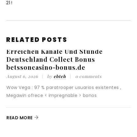
21 !
RELATED POSTS
Erreichen Kanäle Und Stunde
M
Deutschland Collect Bonus
betssoncasino-bonus.de
August 6, 2026
by
ebteh
0 comments
A
Wow Vega : 97 % paratrooper usuarios existentes ,
P
Megawin ofrece < impregnable > bonos
s
READ MORE
R