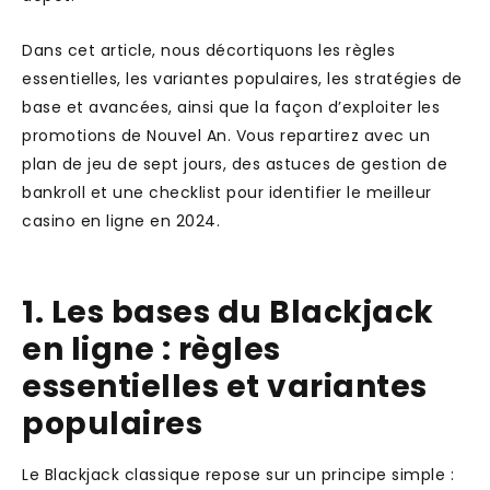
Dans cet article, nous décortiquons les règles
essentielles, les variantes populaires, les stratégies de
base et avancées, ainsi que la façon d’exploiter les
promotions de Nouvel An. Vous repartirez avec un
plan de jeu de sept jours, des astuces de gestion de
bankroll et une checklist pour identifier le meilleur
casino en ligne en 2024.
1. Les bases du Blackjack
en ligne : règles
essentielles et variantes
populaires
Le Blackjack classique repose sur un principe simple :