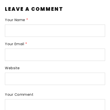
LEAVE A COMMENT
Your Name
*
Your Email
*
Website
Your Comment