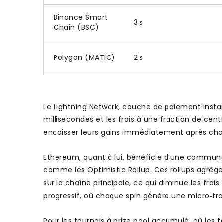
Binance Smart
3 s
Chain (BSC)
Polygon (MATIC)
2 s
Le Lightning Network, couche de paiement insta
millisecondes et les frais à une fraction de cent
encaisser leurs gains immédiatement après ch
Ethereum, quant à lui, bénéficie d’une commu
comme les Optimistic Rollup. Ces rollups agrège
sur la chaîne principale, ce qui diminue les frai
progressif, où chaque spin génère une micro‑trans
Pour les tournois à prize pool accumulé, où les 