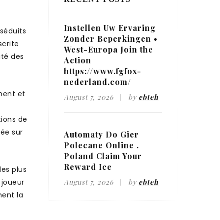
Instellen Uw Ervaring
 séduits
Zonder Beperkingen •
scrite
West-Europa Join the
ité des
Action
https://www.fgfox-
nederland.com/
ment et
August 7, 2026
by
ebteh
,
tions de
rée sur
Automaty Do Gier
Polecane Online .
Poland Claim Your
Reward Ice
les plus
 joueur
August 7, 2026
by
ebteh
ment la