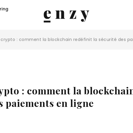
ring
x crypto : comment la blockchain redéfinit la sécurité des p
rypto : comment la blockchai
es paiements en ligne