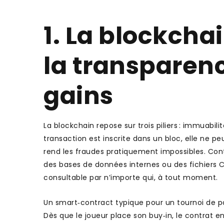
1. La blockch
la transparenc
gains
La blockchain repose sur trois piliers : immuabil
transaction est inscrite dans un bloc, elle ne pe
rend les fraudes pratiquement impossibles. Con
des bases de données internes ou des fichiers C
consultable par n’importe qui, à tout moment.
Un smart‑contract typique pour un tournoi de po
Dès que le joueur place son buy‑in, le contrat en