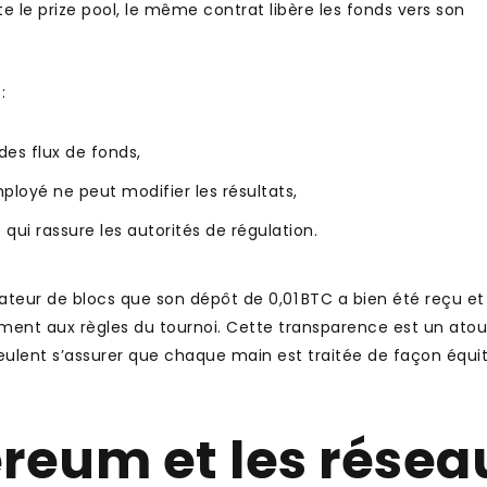
rte le prize pool, le même contrat libère les fonds vers son
:
 des flux de fonds,
ployé ne peut modifier les résultats,
 qui rassure les autorités de régulation.
orateur de blocs que son dépôt de 0,01 BTC a bien été reçu et
ent aux règles du tournoi. Cette transparence est un atou
eulent s’assurer que chaque main est traitée de façon équit
hereum et les résea