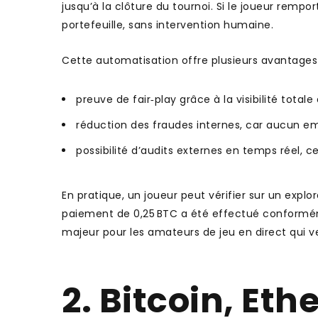
jusqu’à la clôture du tournoi. Si le joueur rempo
portefeuille, sans intervention humaine.
Cette automatisation offre plusieurs avantages 
preuve de fair‑play grâce à la visibilité totale
réduction des fraudes internes, car aucun em
possibilité d’audits externes en temps réel, ce
En pratique, un joueur peut vérifier sur un expl
paiement de 0,25 BTC a été effectué conformém
majeur pour les amateurs de jeu en direct qui v
2. Bitcoin, Et