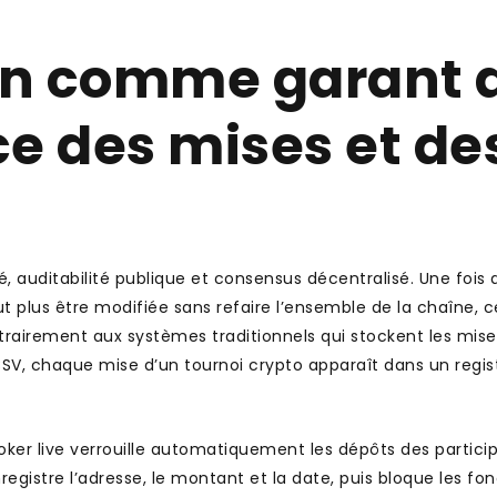
ain comme garant 
e des mises et de
ité, auditabilité publique et consensus décentralisé. Une fois
ut plus être modifiée sans refaire l’ensemble de la chaîne, c
trairement aux systèmes traditionnels qui stockent les mis
SV, chaque mise d’un tournoi crypto apparaît dans un regis
ker live verrouille automatiquement les dépôts des particip
registre l’adresse, le montant et la date, puis bloque les fo