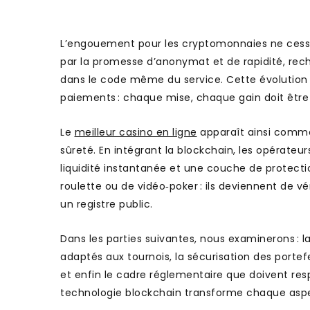
L’engouement pour les cryptomonnaies ne cesse d
par la promesse d’anonymat et de rapidité, rech
dans le code même du service. Cette évolution
paiements : chaque mise, chaque gain doit être t
Le
meilleur casino en ligne
apparaît ainsi comme 
sûreté. En intégrant la blockchain, les opérateu
liquidité instantanée et une couche de protecti
roulette ou de vidéo‑poker : ils deviennent de 
un registre public.
Dans les parties suivantes, nous examinerons : l
adaptés aux tournois, la sécurisation des portefe
et enfin le cadre réglementaire que doivent res
technologie blockchain transforme chaque aspect