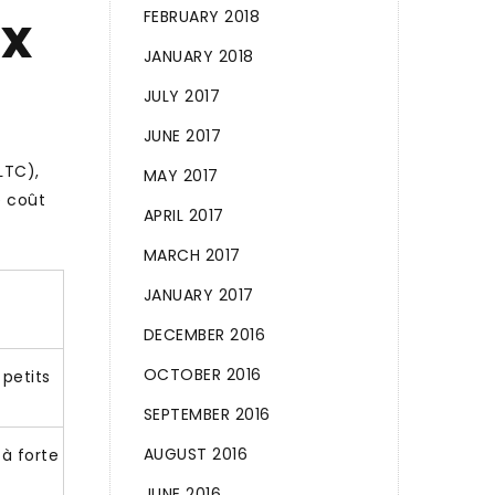
ix
FEBRUARY 2018
JANUARY 2018
JULY 2017
JUNE 2017
LTC),
MAY 2017
e coût
APRIL 2017
MARCH 2017
JANUARY 2017
DECEMBER 2016
OCTOBER 2016
 petits
SEPTEMBER 2016
AUGUST 2016
 à forte
JUNE 2016