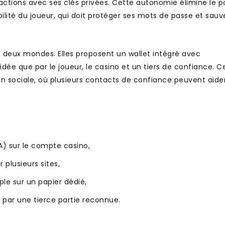
sactions avec ses clés privées. Cette autonomie élimine le p
lité du joueur, qui doit protéger ses mots de passe et sau
s deux mondes. Elles proposent un wallet intégré avec
lidée que par le joueur, le casino et un tiers de confiance. C
 sociale, où plusieurs contacts de confiance peuvent aide
FA) sur le compte casino,
 plusieurs sites,
ple sur un papier dédié,
é par une tierce partie reconnue.