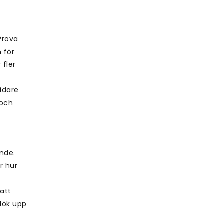
Prova
 för
 fler
vidare
 och
nde.
r hur
 att
 dök upp