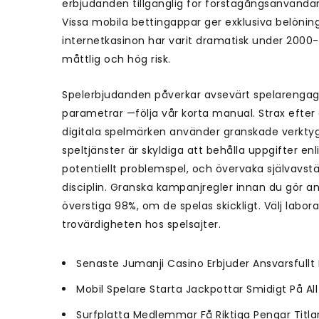
erbjudanden tillgänglig för förstagångsanvändar
Vissa mobila bettingappar ger exklusiva belöni
internetkasinon har varit dramatisk under 2000-ta
måttlig och hög risk.
Spelerbjudanden påverkar avsevärt spelarengag
parametrar —följa vår korta manual. Strax efter a
digitala spelmärken använder granskade verktyg 
speltjänster är skyldiga att behålla uppgifter en
potentiellt problemspel, och övervaka självavs
disciplin. Granska kampanjregler innan du gör an
överstiga 98%, om de spelas skickligt. Välj labora
trovärdigheten hos spelsajter.
Senaste Jumanji Casino Erbjuder Ansvarsfullt
Mobil Spelare Starta Jackpottar Smidigt På All
Surfplatta Medlemmar Få Riktiga Pengar Titla