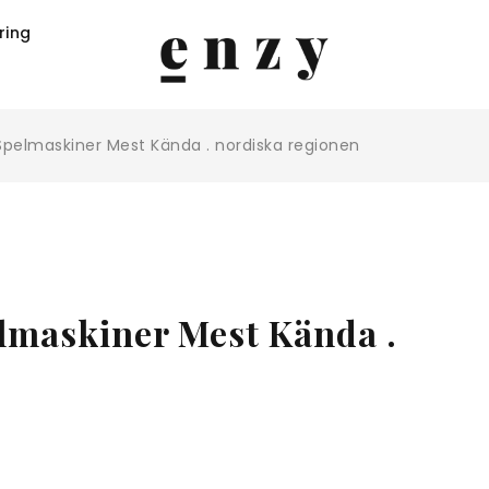
ring
Spelmaskiner Mest Kända . nordiska regionen
elmaskiner Mest Kända .