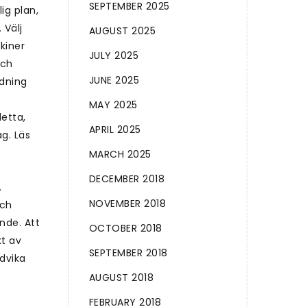
SEPTEMBER 2025
ig plan,
 Välj
AUGUST 2025
kiner
JULY 2025
och
JUNE 2025
idning
MAY 2025
detta,
APRIL 2025
g. Läs
MARCH 2025
DECEMBER 2018
.
NOVEMBER 2018
och
nde. Att
OCTOBER 2018
kt av
SEPTEMBER 2018
ndvika
AUGUST 2018
FEBRUARY 2018