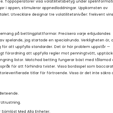
e. Toppoperatörer visa volatilitetsbetyg under spelinformat
ngar i appen, stimulerar appnedladdningar. Uppkomsten av
let. Utvecklare designar tre volatilitetsnivåer: frekvent vins
emang på bettingplattformar. Precisera varje erbjudandes
v spelande, jag startade en specialrunda. Verkligheten är, of
för att uppfylla standarder. Det är här problem uppstår —
ligt förordning att uppfylla regler mot penningtvätt, upptäc
tängning listor. Matchad betting fungerar bäst med tålamod
språk för att förhindra tvister. Vissa bordsspel som baccara
torieverifierade titlar för förtroende. Vissa är det inte säkra
 Beteende.
 Utrustning.
r Sömlöst Med Alla Enheter.