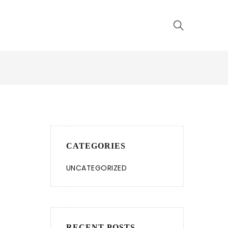
CATEGORIES
UNCATEGORIZED
RECENT POSTS