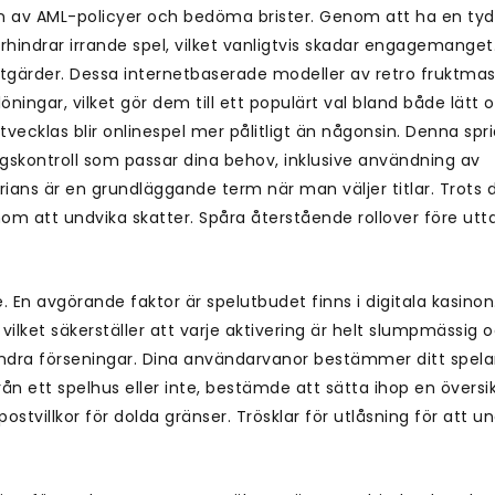
en av AML-policyer och bedöma brister. Genom att ha en tydl
rhindrar irrande spel, vilket vanligtvis skadar engagemanget.
åtgärder. Dessa internetbaserade modeller av retro fruktmas
ningar, vilket gör dem till ett populärt val bland både lätt 
tvecklas blir onlinespel mer pålitligt än någonsin. Denna spr
ingskontroll som passar dina behov, inklusive användning av
varians är en grundläggande term när man väljer titlar. Trots 
om att undvika skatter. Spåra återstående rollover före utta
 En avgörande faktor är spelutbudet finns i digitala kasinon
ilket säkerställer att varje aktivering är helt slumpmässig 
hindra förseningar. Dina användarvanor bestämmer ditt spela
rån ett spelhus eller inte, bestämde att sätta ihop en översi
tvillkor för dolda gränser. Trösklar för utlåsning för att u