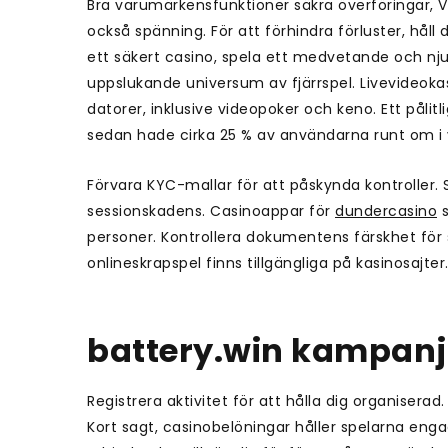
Bra varumärkensfunktioner säkra överföringar, V
också spänning. För att förhindra förluster, håll d
ett säkert casino, spela ett medvetande och njut
uppslukande universum av fjärrspel. Livevideo
datorer, inklusive videopoker och keno. Ett pålitl
sedan hade cirka 25 % av användarna runt om i 
Förvara KYC-mallar för att påskynda kontroller.
sessionskadens. Casinoappar för
dundercasino
s
personer. Kontrollera dokumentens färskhet för 
onlineskrapspel finns tillgängliga på kasinosajter
battery.win kampan
Registrera aktivitet för att hålla dig organiserad
Kort sagt, casinobelöningar håller spelarna eng