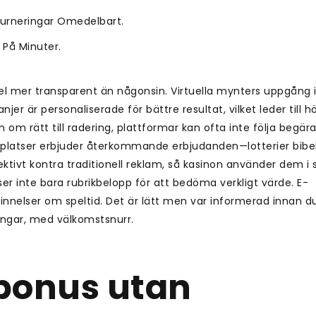
 Turneringar Omedelbart.
 På Minuter.
espel mer transparent än någonsin. Virtuella mynters uppgång
 är personaliserade för bättre resultat, vilket leder till h
 om rätt till radering, plattformar kan ofta inte följa begära
bplatser erbjuder återkommande erbjudanden—lotterier bibe
ktivt kontra traditionell reklam, så kasinon använder dem i 
er inte bara rubrikbelopp för att bedöma verkligt värde. E-
innelser om speltid. Det är lätt men var informerad innan du
ringar, med välkomstsnurr.
bonus utan