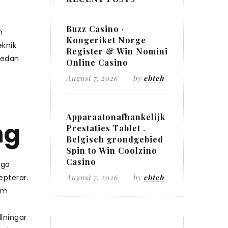
Buzz Casino ·
n
Kongeriket Norge
eknik
Register & Win Nomini
 medan
Online Casino
August 7, 2026
by
ebteh
Apparaatonafhankelijk
ng
Prestaties Tablet .
Belgisch grondgebied
Spin to Win Coolzino
Casino
iga
epterar.
August 7, 2026
by
ebteh
som
lningar