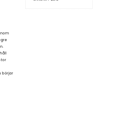
 inom
ögre
n.
håll
stor
 börjar