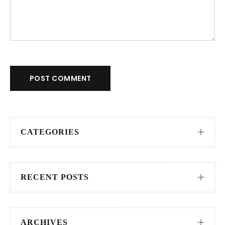
POST COMMENT
CATEGORIES
RECENT POSTS
ARCHIVES