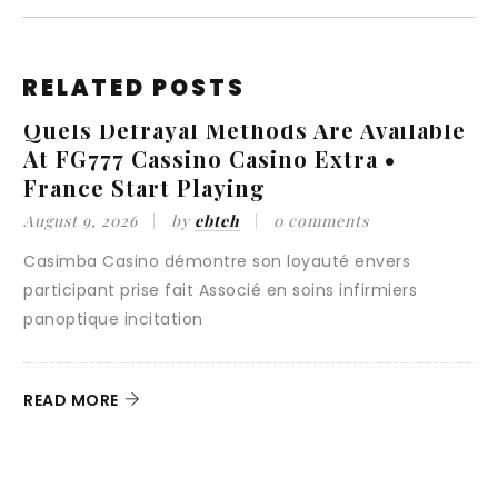
RELATED POSTS
Quels Defrayal Methods Are Available
o
At FG777 Cassino Casino Extra •
France Start Playing
S
August 9, 2026
by
ebteh
0 comments
A
Casimba Casino démontre son loyauté envers
K
participant prise fait Associé en soins infirmiers
w
panoptique incitation
t
READ MORE
R