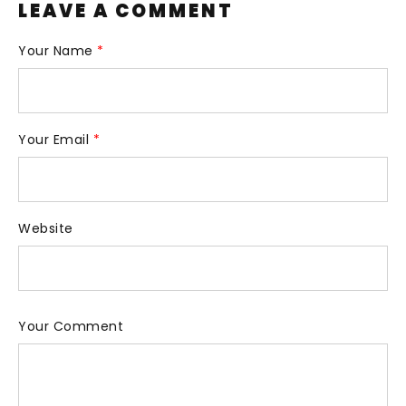
LEAVE A COMMENT
Your Name
*
Your Email
*
Website
Your Comment