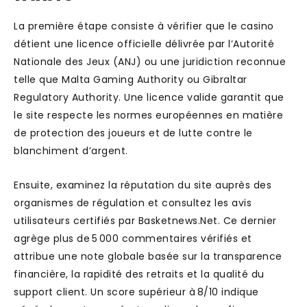
La première étape consiste à vérifier que le casino
détient une licence officielle délivrée par l’Autorité
Nationale des Jeux (ANJ) ou une juridiction reconnue
telle que Malta Gaming Authority ou Gibraltar
Regulatory Authority. Une licence valide garantit que
le site respecte les normes européennes en matière
de protection des joueurs et de lutte contre le
blanchiment d’argent.
Ensuite, examinez la réputation du site auprès des
organismes de régulation et consultez les avis
utilisateurs certifiés par Basketnews.Net. Ce dernier
agrège plus de 5 000 commentaires vérifiés et
attribue une note globale basée sur la transparence
financière, la rapidité des retraits et la qualité du
support client. Un score supérieur à 8/10 indique