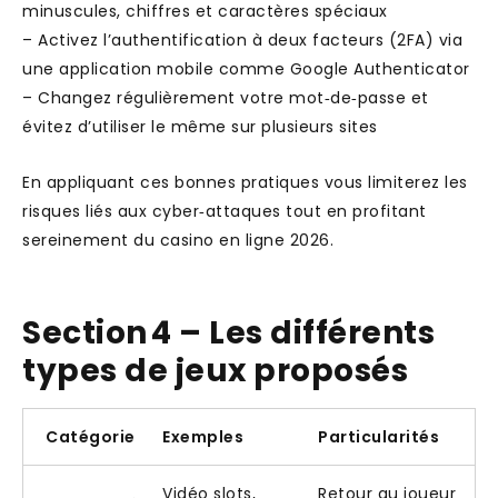
minuscules, chiffres et caractères spéciaux
– Activez l’authentification à deux facteurs (2FA) via
une application mobile comme Google Authenticator
– Changez régulièrement votre mot‑de‑passe et
évitez d’utiliser le même sur plusieurs sites
En appliquant ces bonnes pratiques vous limiterez les
risques liés aux cyber‑attaques tout en profitant
sereinement du casino en ligne 2026.
Section 4 – Les différents
types de jeux proposés
Catégorie
Exemples
Particularités
Vidéo slots,
Retour au joueur