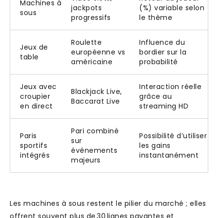
Machines à
jackpots
(%) variable selon
sous
progressifs
le thème
Roulette
Influence du
Jeux de
européenne vs
bordier sur la
table
américaine
probabilité
Jeux avec
Interaction réelle
Blackjack Live,
croupier
grâce au
Baccarat Live
en direct
streaming HD
Pari combiné
Paris
Possibilité d’utiliser
sur
sportifs
les gains
événements
intégrés
instantanément
majeurs
Les machines à sous restent le pilier du marché ; elles
offrent souvent plus de 30 lignes payantes et