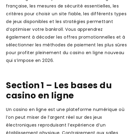
française, les mesures de sécurité essentielles, les
critères pour choisir un site fiable, les différents types
de jeux disponibles et les stratégies permettant
d’optimiser votre bankroll. Vous apprendrez
également à décoder les offres promotionnelles et à
sélectionner les méthodes de paiement les plus sûres
pour profiter pleinement du casino en ligne nouveau
qui s’impose en 2026.
Section 1 – Les bases du
casino en ligne
Un casino en ligne est une plateforme numérique où
l’on peut miser de l’argent réel sur des jeux
électroniques reproduisant l’expérience d’un
établissement physique. Contrairement aux salles