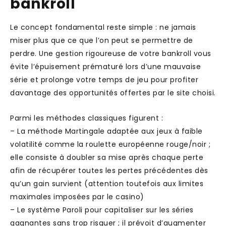
bankroll
Le concept fondamental reste simple : ne jamais
miser plus que ce que l’on peut se permettre de
perdre. Une gestion rigoureuse de votre bankroll vous
évite l’épuisement prématuré lors d’une mauvaise
série et prolonge votre temps de jeu pour profiter
davantage des opportunités offertes par le site choisi.
Parmi les méthodes classiques figurent :
– La méthode Martingale adaptée aux jeux à faible
volatilité comme la roulette européenne rouge/noir ;
elle consiste à doubler sa mise après chaque perte
afin de récupérer toutes les pertes précédentes dès
qu’un gain survient (attention toutefois aux limites
maximales imposées par le casino)
– Le système Paroli pour capitaliser sur les séries
gagnantes sans trop risquer ; il prévoit d’augmenter