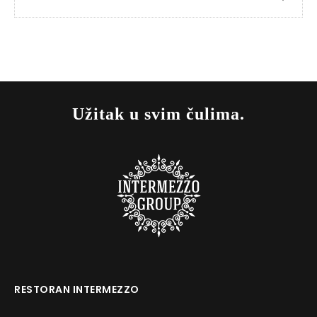
Užitak u svim čulima.
RESTORAN INTERMEZZO