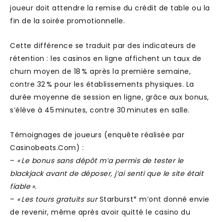
joueur doit attendre la remise du crédit de table ou la
fin de la soirée promotionnelle.
Cette différence se traduit par des indicateurs de
rétention : les casinos en ligne affichent un taux de
churn moyen de 18 % après la première semaine,
contre 32 % pour les établissements physiques. La
durée moyenne de session en ligne, grâce aux bonus,
s’élève à 45 minutes, contre 30 minutes en salle.
Témoignages de joueurs (enquête réalisée par
Casinobeats.Com) :
–
« Le bonus sans dépôt m’a permis de tester le
blackjack avant de déposer, j’ai senti que le site était
fiable ».
–
« Les tours gratuits sur
Starburst* m’ont donné envie
de revenir, même après avoir quitté le casino du