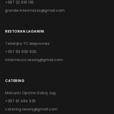
+387 32 691 135
grande.intermezzo@gmail.com
RESTORAN LAGANINI
Tešanjka TC Mepromex
+397 63 930 636
intermezzo.tesanj@gmail.com
CATERING
Matuzići Općina Doboj Jug
+387 61 484 535
catering.tesanj@gmail.com