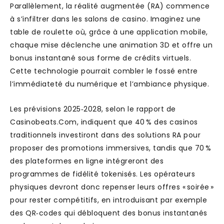
Parallèlement, la réalité augmentée (RA) commence
à s’infiltrer dans les salons de casino. Imaginez une
table de roulette où, grâce à une application mobile,
chaque mise déclenche une animation 3D et offre un
bonus instantané sous forme de crédits virtuels.
Cette technologie pourrait combler le fossé entre
l’immédiateté du numérique et l’ambiance physique.
Les prévisions 2025‑2028, selon le rapport de
Casinobeats.Com, indiquent que 40 % des casinos
traditionnels investiront dans des solutions RA pour
proposer des promotions immersives, tandis que 70 %
des plateformes en ligne intégreront des
programmes de fidélité tokenisés. Les opérateurs
physiques devront donc repenser leurs offres « soirée »
pour rester compétitifs, en introduisant par exemple
des QR‑codes qui débloquent des bonus instantanés