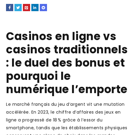
Casinos en ligne vs
casinos traditionnels
: le duel des bonus et
pourquoi le
numérique l’emporte
Le marché français du jeu d’argent vit une mutation
accélérée. En 2023, le chiffre d’affaires des jeux en
ligne a progressé de 18 % grâce à l’essor du
smartphone, tandis que les établissements physiques