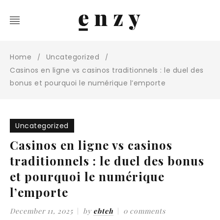
Home
Uncategorized
/
/
Casinos en ligne vs casinos traditionnels : le duel des
bonus et pourquoi le numérique l’emporte
Uncategorized
Casinos en ligne vs casinos
traditionnels : le duel des bonus
et pourquoi le numérique
l’emporte
December 11, 2025
by
ebteh
0 comments