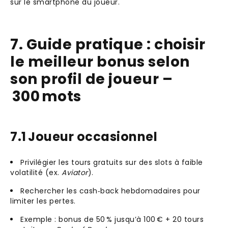
sur le smartphone du joueur.
7. Guide pratique : choisir
le meilleur bonus selon
son profil de joueur –
300 mots
7.1 Joueur occasionnel
Privilégier les tours gratuits sur des slots à faible
volatilité (ex.
Aviator
).
Rechercher les cash‑back hebdomadaires pour
limiter les pertes.
Exemple : bonus de 50 % jusqu’à 100 € + 20 tours