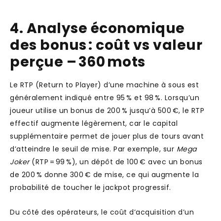
4. Analyse économique
des bonus : coût vs valeur
perçue – 360 mots
Le RTP (Return to Player) d’une machine à sous est
généralement indiqué entre 95 % et 98 %. Lorsqu’un
joueur utilise un bonus de 200 % jusqu’à 500 €, le RTP
effectif augmente légèrement, car le capital
supplémentaire permet de jouer plus de tours avant
d’atteindre le seuil de mise. Par exemple, sur
Mega
Joker
(RTP = 99 %), un dépôt de 100 € avec un bonus
de 200 % donne 300 € de mise, ce qui augmente la
probabilité de toucher le jackpot progressif.
Du côté des opérateurs, le coût d’acquisition d’un