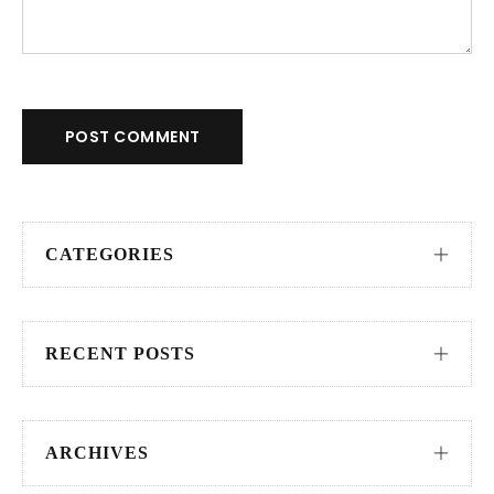
POST COMMENT
CATEGORIES
RECENT POSTS
ARCHIVES