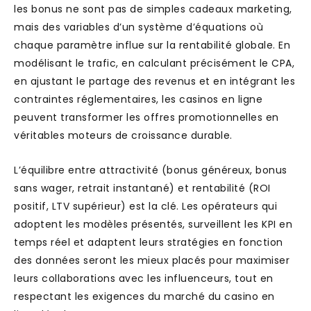
les bonus ne sont pas de simples cadeaux marketing,
mais des variables d’un système d’équations où
chaque paramètre influe sur la rentabilité globale. En
modélisant le trafic, en calculant précisément le CPA,
en ajustant le partage des revenus et en intégrant les
contraintes réglementaires, les casinos en ligne
peuvent transformer les offres promotionnelles en
véritables moteurs de croissance durable.
L’équilibre entre attractivité (bonus généreux, bonus
sans wager, retrait instantané) et rentabilité (ROI
positif, LTV supérieur) est la clé. Les opérateurs qui
adoptent les modèles présentés, surveillent les KPI en
temps réel et adaptent leurs stratégies en fonction
des données seront les mieux placés pour maximiser
leurs collaborations avec les influenceurs, tout en
respectant les exigences du marché du casino en