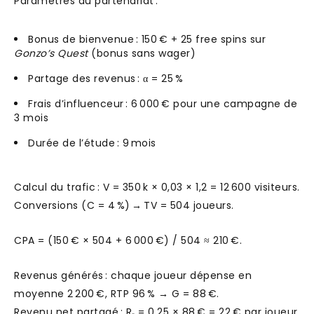
Paramètres du partenariat :
Bonus de bienvenue : 150 € + 25 free spins sur
Gonzo’s Quest
(bonus sans wager)
Partage des revenus : α = 25 %
Frais d’influenceur : 6 000 € pour une campagne de
3 mois
Durée de l’étude : 9 mois
Calcul du trafic : V = 350 k × 0,03 × 1,2 = 12 600 visiteurs.
Conversions (C = 4 %) → TV = 504 joueurs.
CPA = (150 € × 504 + 6 000 €) / 504 ≈ 210 €.
Revenus générés : chaque joueur dépense en
moyenne 2 200 €, RTP 96 % → G = 88 €.
Revenu net partagé : Rₒ = 0,25 × 88 € = 22 € par joueur.