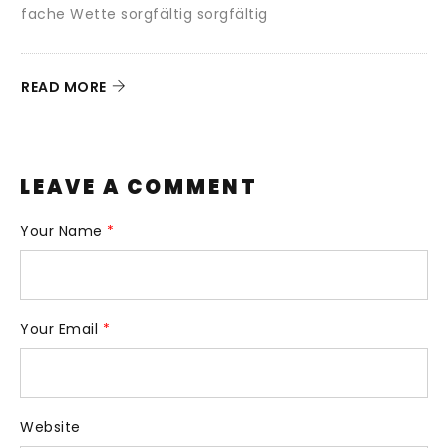
ache Wette sorgfältig sorgfältig
casin
READ MORE
READ
LEAVE A COMMENT
Your Name
*
Your Email
*
Website