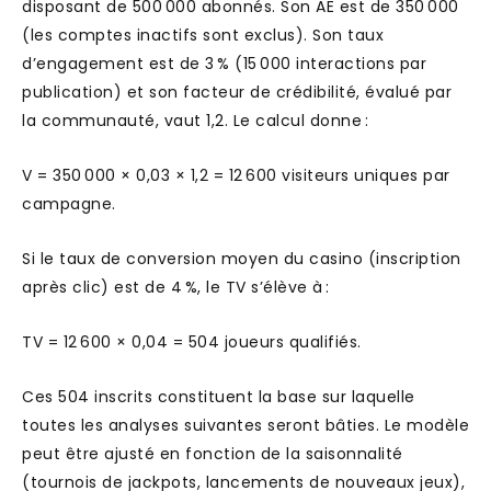
disposant de 500 000 abonnés. Son AE est de 350 000
(les comptes inactifs sont exclus). Son taux
d’engagement est de 3 % (15 000 interactions par
publication) et son facteur de crédibilité, évalué par
la communauté, vaut 1,2. Le calcul donne :
V = 350 000 × 0,03 × 1,2 = 12 600 visiteurs uniques par
campagne.
Si le taux de conversion moyen du casino (inscription
après clic) est de 4 %, le TV s’élève à :
TV = 12 600 × 0,04 = 504 joueurs qualifiés.
Ces 504 inscrits constituent la base sur laquelle
toutes les analyses suivantes seront bâties. Le modèle
peut être ajusté en fonction de la saisonnalité
(tournois de jackpots, lancements de nouveaux jeux),