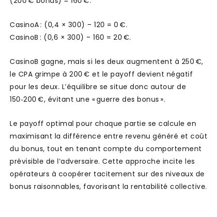
(200 € bonus) = 160 €.
CasinoA : (0,4 × 300) – 120 = 0 €.
CasinoB : (0,6 × 300) – 160 = 20 €.
CasinoB gagne, mais si les deux augmentent à 250 €,
le CPA grimpe à 200 € et le payoff devient négatif
pour les deux. L’équilibre se situe donc autour de
150‑200 €, évitant une « guerre des bonus ».
Le payoff optimal pour chaque partie se calcule en
maximisant la différence entre revenu généré et coût
du bonus, tout en tenant compte du comportement
prévisible de l’adversaire. Cette approche incite les
opérateurs à coopérer tacitement sur des niveaux de
bonus raisonnables, favorisant la rentabilité collective.