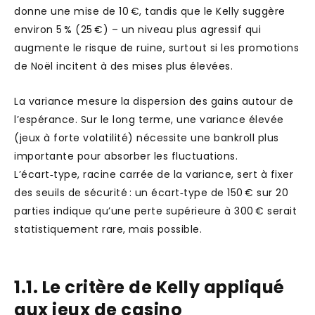
donne une mise de 10 €, tandis que le Kelly suggère
environ 5 % (25 €) – un niveau plus agressif qui
augmente le risque de ruine, surtout si les promotions
de Noël incitent à des mises plus élevées.
La variance mesure la dispersion des gains autour de
l’espérance. Sur le long terme, une variance élevée
(jeux à forte volatilité) nécessite une bankroll plus
importante pour absorber les fluctuations.
L’écart‑type, racine carrée de la variance, sert à fixer
des seuils de sécurité : un écart‑type de 150 € sur 20
parties indique qu’une perte supérieure à 300 € serait
statistiquement rare, mais possible.
1.1. Le critère de Kelly appliqué
aux jeux de casino