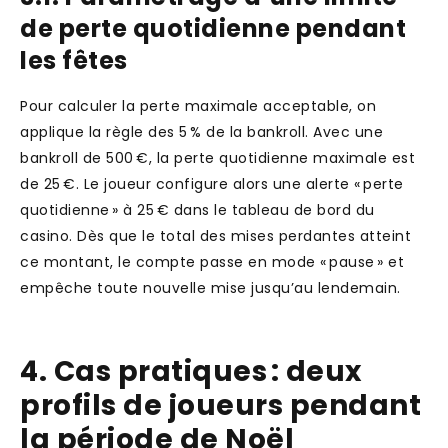
de perte quotidienne pendant
les fêtes
Pour calculer la perte maximale acceptable, on
applique la règle des 5 % de la bankroll. Avec une
bankroll de 500 €, la perte quotidienne maximale est
de 25 €. Le joueur configure alors une alerte « perte
quotidienne » à 25 € dans le tableau de bord du
casino. Dès que le total des mises perdantes atteint
ce montant, le compte passe en mode « pause » et
empêche toute nouvelle mise jusqu’au lendemain.
4. Cas pratiques : deux
profils de joueurs pendant
la période de Noël