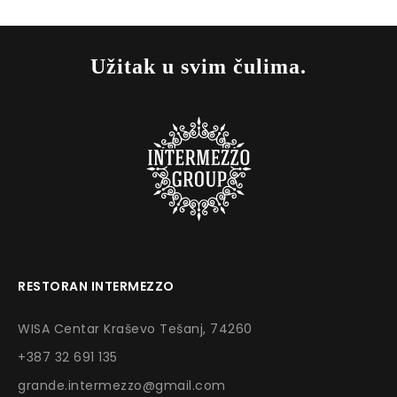
Užitak u svim čulima.
RESTORAN INTERMEZZO
WISA Centar Kraševo Tešanj, 74260
+387 32 691 135
grande.intermezzo@gmail.com