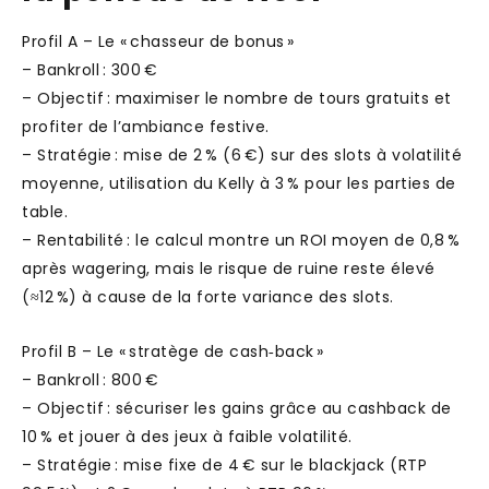
Profil A – Le « chasseur de bonus »
– Bankroll : 300 €
– Objectif : maximiser le nombre de tours gratuits et
profiter de l’ambiance festive.
– Stratégie : mise de 2 % (6 €) sur des slots à volatilité
moyenne, utilisation du Kelly à 3 % pour les parties de
table.
– Rentabilité : le calcul montre un ROI moyen de 0,8 %
après wagering, mais le risque de ruine reste élevé
(≈12 %) à cause de la forte variance des slots.
Profil B – Le « stratège de cash‑back »
– Bankroll : 800 €
– Objectif : sécuriser les gains grâce au cashback de
10 % et jouer à des jeux à faible volatilité.
– Stratégie : mise fixe de 4 € sur le blackjack (RTP