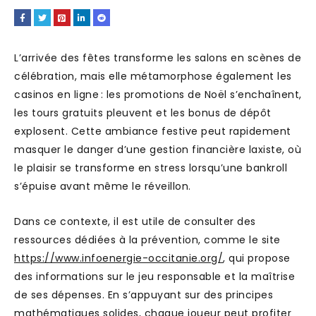
L’arrivée des fêtes transforme les salons en scènes de
célébration, mais elle métamorphose également les
casinos en ligne : les promotions de Noël s’enchaînent,
les tours gratuits pleuvent et les bonus de dépôt
explosent. Cette ambiance festive peut rapidement
masquer le danger d’une gestion financière laxiste, où
le plaisir se transforme en stress lorsqu’une bankroll
s’épuise avant même le réveillon.
Dans ce contexte, il est utile de consulter des
ressources dédiées à la prévention, comme le site
https://www.infoenergie-occitanie.org/
, qui propose
des informations sur le jeu responsable et la maîtrise
de ses dépenses. En s’appuyant sur des principes
mathématiques solides, chaque joueur peut profiter