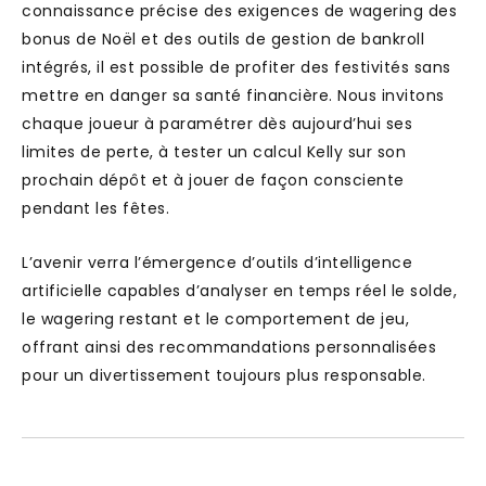
connaissance précise des exigences de wagering des
bonus de Noël et des outils de gestion de bankroll
intégrés, il est possible de profiter des festivités sans
mettre en danger sa santé financière. Nous invitons
chaque joueur à paramétrer dès aujourd’hui ses
limites de perte, à tester un calcul Kelly sur son
prochain dépôt et à jouer de façon consciente
pendant les fêtes.
L’avenir verra l’émergence d’outils d’intelligence
artificielle capables d’analyser en temps réel le solde,
le wagering restant et le comportement de jeu,
offrant ainsi des recommandations personnalisées
pour un divertissement toujours plus responsable.