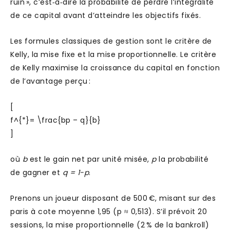
ruin », c’est‑à‑dire la probabilité de perdre l’intégralité
de ce capital avant d’atteindre les objectifs fixés.
Les formules classiques de gestion sont le critère de
Kelly, la mise fixe et la mise proportionnelle. Le critère
de Kelly maximise la croissance du capital en fonction
de l’avantage perçu :
[
f^{*}= \frac{bp – q}{b}
]
où
b
est le gain net par unité misée,
p
la probabilité
de gagner et
q = 1-p
.
Prenons un joueur disposant de 500 €, misant sur des
paris à cote moyenne 1,95 (p ≈ 0,513). S’il prévoit 20
sessions, la mise proportionnelle (2 % de la bankroll)